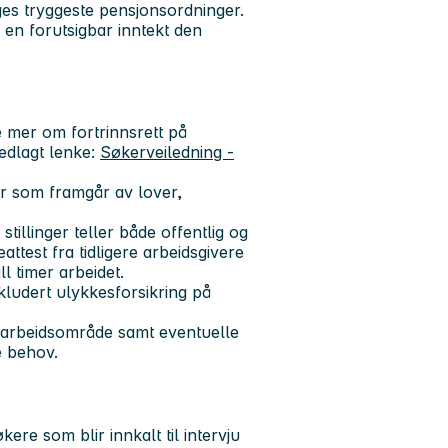
ges tryggeste pensjonsordninger.
 en forutsigbar inntekt den
se mer om fortrinnsrett på
edlagt lenke:
Søkerveiledning -
år som framgår av lover,
illinger teller både offentlig og
attest fra tidligere arbeidsgivere
ll timer arbeidet.
ludert ulykkesforsikring på
g arbeidsområde samt eventuelle
e behov.
ere som blir innkalt til intervju