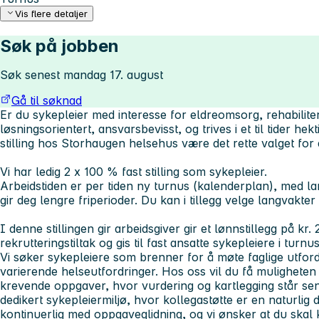
Vis flere detaljer
Søk på jobben
Søk senest mandag 17. august
Gå til søknad
Er du sykepleier med interesse for eldreomsorg, rehabilite
løsningsorientert, ansvarsbevisst, og trives i et til tider he
stilling hos Storhaugen helsehus være det rette valget for 
Vi har ledig 2 x 100 % fast stilling som sykepleier.
Arbeidstiden er per tiden ny turnus (kalenderplan), med l
gir deg lengre friperioder. Du kan i tillegg velge langvakter
I denne stillingen gir arbeidsgiver gir et lønnstillegg på kr.
rekrutteringstiltak og gis til fast ansatte sykepleiere i turnuss
Vi søker sykepleiere som brenner for å møte faglige utfordr
varierende helseutfordringer. Hos oss vil du få mulighete
krevende oppgaver, hvor vurdering og kartlegging står sentral
dedikert sykepleiermiljø, hvor kollegastøtte er en naturlig 
kontinuerlig med oppgaveglidning, og vi ønsker at du skal ku