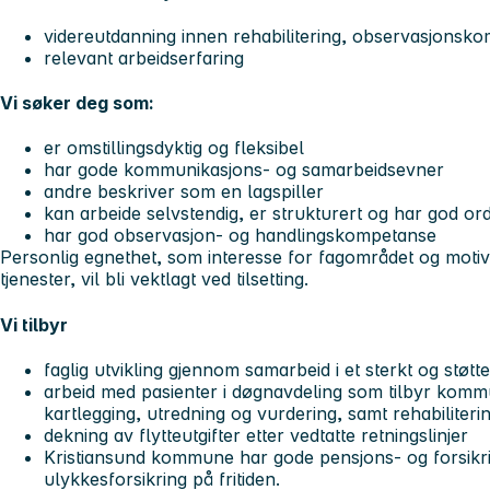
videreutdanning innen rehabilitering, observasjonskom
relevant arbeidserfaring
Vi søker deg som:
er omstillingsdyktig og fleksibel
har gode kommunikasjons- og samarbeidsevner
andre beskriver som en lagspiller
kan arbeide selvstendig, er strukturert og har god or
har god observasjon- og handlingskompetanse
Personlig egnethet, som interesse for fagområdet og motivas
tjenester, vil bli vektlagt ved tilsetting.
Vi tilbyr
faglig utvikling gjennom samarbeid i et sterkt og støtt
arbeid med pasienter i døgnavdeling som tilbyr komm
kartlegging, utredning og vurdering, samt rehabiliteri
dekning av flytteutgifter etter vedtatte retningslinjer
Kristiansund kommune har gode pensjons- og forsikri
ulykkesforsikring på fritiden.