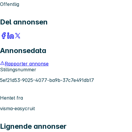
Offentlig
Del annonsen
Annonsedata
Rapporter annonse
Stillingsnummer
5ef21d53-9025-4077-ba9b-37c7e491db17
Hentet fra
visma-easycruit
Lignende annonser