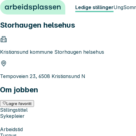
Hopp til innhold
Ledige stillinger
Ung
Somm
Storhaugen helsehus
Kristiansund kommune Storhaugen helsehus
Tempoveien 23, 6508 Kristiansund N
Om jobben
Lagre favoritt
Stillingstittel
Sykepleier
Arbeidstid
Turnus