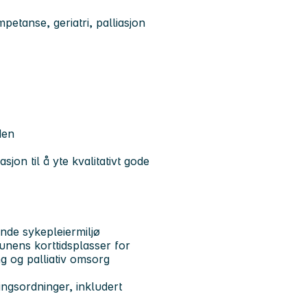
petanse, geriatri, palliasjon
den
jon til å yte kvalitativt gode
ende sykepleiermiljø
unens korttidsplasser for
ng og palliativ omsorg
ngsordninger, inkludert