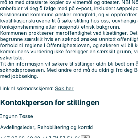
må ta med attesterte kopier av vitnemål og attester.
NB! Nå
anbefaler vi deg å følge med på e-post, inkludert søppelpo
Kristiansund kommune ønsker mangfold, og vi oppfordrer 
kvalifikasjonskravene til å søke stilling hos oss, uavhengig 
funksjonshemming eller nasjonal/ etnisk bakgrunn.
Kommunen praktiserer meroffentlighet ved tilsettinger. De
begrunne særskilt hvis en søknad ønskes unntatt offentlighe
forhold til reglene i Offentlighetsloven, og søkeren vil bli k
kommunens vurdering ikke foreligger en særskilt grunn, v
søkerliste.
Til din informasjon vil søkere til stillinger aldri bli bedt 
søknadsprosessen. Med andre ord må du aldri gi fra deg B
med jobbsøking.
Link til søknadsskjema:
Søk her
Kontaktperson for stillingen
Ingunn Tøsse
Avdelingsleder, Rehabilitering og korttid