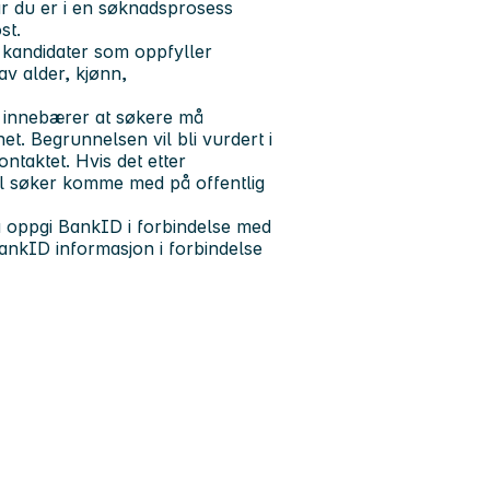
r du er i en søknadsprosess
st.
kandidater som oppfyller
av alder, kjønn,
t innebærer at søkere må
t. Begrunnelsen vil bli vurdert i
ontaktet. Hvis det etter
il søker komme med på offentlig
om å oppgi BankID i forbindelse med
ankID informasjon i forbindelse