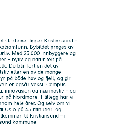
t storhavet ligger Kristiansund –
okalsamfunn. Bybildet preges av
turliv. Med 25.000 innbyggere og
r – byliv og natur tett på
lk. Du blir fort en del av
ftsliv eller en av de mange
yr på både hav og fjell, og gir
 Byen er også i vekst: Campus
g, innovasjon og næringsliv – og
r på Nordmøre. I tillegg har vi
nnom hele året. Og selv om vi
 til Oslo på 45 minutter, og
lkommen til Kristiansund – i
iansund kommune