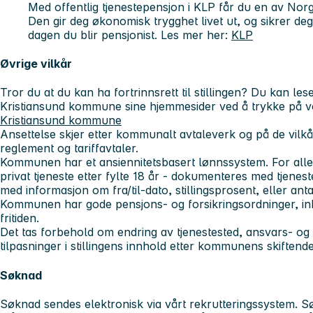
Med offentlig tjenestepensjon i KLP får du en av Nor
Den gir deg økonomisk trygghet livet ut, og sikrer deg
dagen du blir pensjonist. Les mer her:
KLP
Øvrige vilkår
Tror du at du kan ha fortrinnsrett til stillingen? Du kan le
Kristiansund kommune sine hjemmesider ved å trykke på v
Kristiansund kommune
Ansettelse skjer etter kommunalt avtaleverk og på de vilk
reglement og tariffavtaler.
Kommunen har et ansiennitetsbasert lønnssystem. For alle st
privat tjeneste etter fylte 18 år - dokumenteres med tjeneste
med informasjon om fra/til-dato, stillingsprosent, eller anta
Kommunen har gode pensjons- og forsikringsordninger, ink
fritiden.
Det tas forbehold om endring av tjenestested, ansvars- o
tilpasninger i stillingens innhold etter kommunens skiftend
Søknad
Søknad sendes elektronisk via vårt rekrutteringssystem. Søk