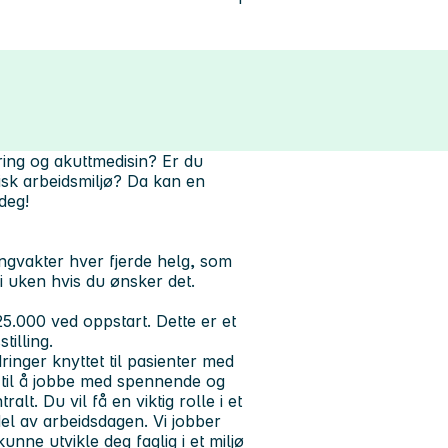
ring og akuttmedisin? Er du
ktisk arbeidsmiljø? Da kan en
deg!
angvakter hver fjerde helg, som
 i uken hvis du ønsker det.
 25.000 ved oppstart. Dette er et
tilling.
inger knyttet til pasienter med
n til å jobbe med spennende og
t. Du vil få en viktig rolle i et
del av arbeidsdagen. Vi jobber
nne utvikle deg faglig i et miljø