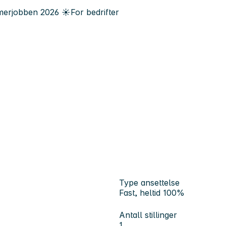
erjobben
2026
☀️
For bedrifter
Type ansettelse
Fast, heltid 100%
Antall stillinger
1