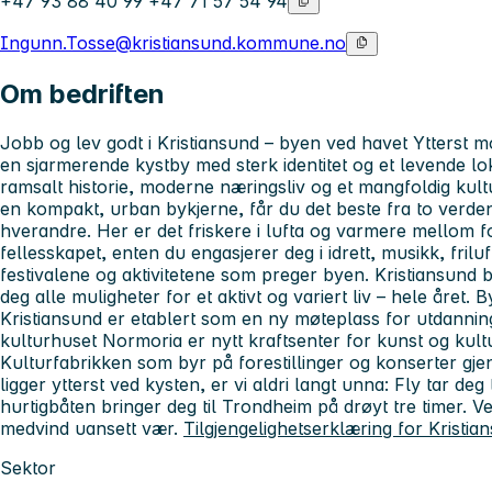
+47 93 88 40 99 +47 71 57 54 94
Ingunn.Tosse@kristiansund.kommune.no
Om bedriften
Jobb og lev godt i Kristiansund – byen ved havet Ytterst mo
en sjarmerende kystby med sterk identitet og et levende l
ramsalt historie, moderne næringsliv og et mangfoldig kul
en kompakt, urban bykjerne, får du det beste fra to verdene
hverandre. Her er det friskere i lufta og varmere mellom fo
fellesskapet, enten du engasjerer deg i idrett, musikk, frilu
festivalene og aktivitetene som preger byen. Kristiansund b
deg alle muligheter for et aktivt og variert liv – hele året.
Kristiansund er etablert som en ny møteplass for utdannin
kulturhuset Normoria er nytt kraftsenter for kunst og kultu
Kulturfabrikken som byr på forestillinger og konserter gje
ligger ytterst ved kysten, er vi aldri langt unna: Fly tar deg
hurtigbåten bringer deg til Trondheim på drøyt tre timer. Ve
medvind uansett vær.
Tilgjengelighetserklæring for Krist
Sektor