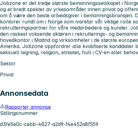
Jobzone er det tredje største bemanningsselskapet i Norge.
og et bredt spekter av yrkesområder innen privat og offent
om å være den beste arbeidsgiver i bemanningsbransjen. D
kontorer rundt om i Norge som ivaretar vår viktige rolle 
rekrutteringspartner for våre medarbeidere og kunder. Jo
den raskest voksende aktøren i rekrutterings- og bemanni
hovedkontor i Madrid og virksomheter i de største europ
Amerika. Jobzone oppfordrer alle kvalifiserte kandidater ti
seksuell legning, religion, etnisitet, hull i CV-en eller behov 
Sektor
Privat
Annonsedata
Rapporter annonse
Stillingsnummer
d3fe5e0c-cebb-4827-a2d9-f4e452a8f559