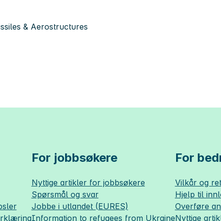
siles & Aerostructures
For jobbsøkere
For bedr
Nyttige artikler for jobbsøkere
Vilkår og ret
Spørsmål og svar
Hjelp til inn
sler
Jobbe i utlandet (EURES)
Overføre a
erklæring
Information to refugees from Ukraine
Nyttige artik