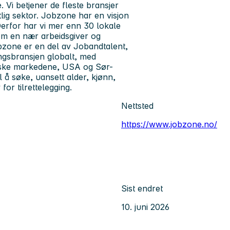
 Vi betjener de fleste bransjer
lig sektor. Jobzone har en visjon
erfor har vi mer enn 30 lokale
som en nær arbeidsgiver og
bzone er en del av Jobandtalent,
ngsbransjen globalt, med
eiske markedene, USA og Sør-
l å søke, uansett alder, kjønn,
for tilrettelegging.
Nettsted
https://www.jobzone.no/
Sist endret
10. juni 2026