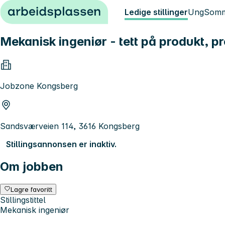
Hopp til innhold
Ledige stillinger
Ung
Somm
Mekanisk ingeniør - tett på produkt, p
Jobzone Kongsberg
Sandsværveien 114, 3616 Kongsberg
Stillingsannonsen er inaktiv.
Om jobben
Lagre favoritt
Stillingstittel
Mekanisk ingeniør