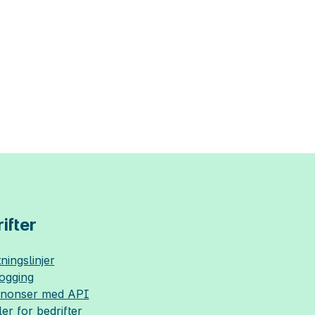
ifter
ningslinjer
logging
nnonser med API
ler for bedrifter