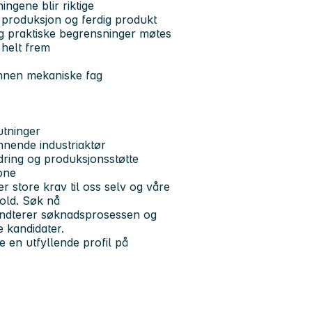
ningene blir riktige
l produksjon og ferdig produkt
 og praktiske begrensninger møtes
 helt frem
innen mekaniske fag
utninger
nnende industriaktør
ring og produksjonsstøtte
one
er store krav til oss selv og våre
hold.
Søk nå
håndterer søknadsprosessen og
 kandidater.
e en utfyllende profil på