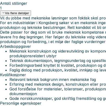
Antall stillinger
1
Vis flere detaljer
Vil du jobbe med mekaniske løsninger som faktisk skal pro
For en industriaktør i Kongsberg søker vi en mekanisk ingeni
produksjon og tekniske beslutninger.
Rett kandidat vil bli
Dette passer for deg som vil bruke mekanisk kompetanse 
levere fra deg tegninger. Her følger du tekniske valg vider
produksjon og forbedring, i et miljø der faglige vurderinger
Arbeidsoppgaver
Mekanisk konstruksjon og videreutvikling av kompone
produksjonsrelatert utstyr
Teknisk dokumentasjon, tegningsunderlag og spesifik
Forbedringsarbeid knyttet til kvalitet, produksjon og dr
Faglig dialog med produksjon, kvalitet, innkjøp og le
Kvalifikasjoner
Relevant teknisk bakgrunn innen mekaniske fag
Erfaring med mekanisk design, konstruksjon eller pr
God forståelse for materialer, toleranser, produksjo
dokumentasjon
Gode norskkunnskaper, god skriftlig fremstilling og
Personlige egenskaper