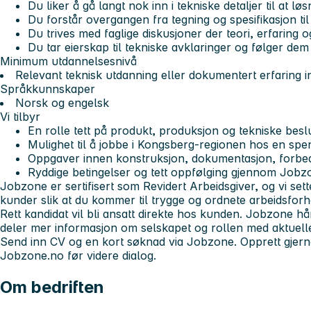
Du liker å gå langt nok inn i tekniske detaljer til at løs
Du forstår overgangen fra tegning og spesifikasjon ti
Du trives med faglige diskusjoner der teori, erfaring
Du tar eierskap til tekniske avklaringer og følger dem
Minimum utdannelsesnivå
Relevant teknisk utdanning eller dokumentert erfaring 
Språkkunnskaper
Norsk og engelsk
Vi tilbyr
En rolle tett på produkt, produksjon og tekniske besl
Mulighet til å jobbe i Kongsberg-regionen hos en spe
Oppgaver innen konstruksjon, dokumentasjon, forbed
Ryddige betingelser og tett oppfølging gjennom Jobz
Jobzone er sertifisert som Revidert Arbeidsgiver, og vi sett
kunder slik at du kommer til trygge og ordnete arbeidsfor
Rett kandidat vil bli ansatt direkte hos kunden. Jobzone 
deler mer informasjon om selskapet og rollen med aktuelle
Send inn CV og en kort søknad via Jobzone.
Opprett gjern
Jobzone.no før videre dialog.
Om bedriften