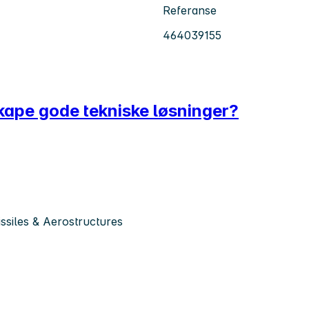
Referanse
464039155
skape gode tekniske løsninger?
siles & Aerostructures