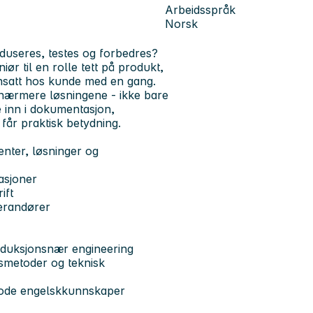
Arbeidsspråk
Norsk
duseres, testes og forbedres?
ør til en rolle tett på produkt,
 ansatt hos kunde med en gang.
nærmere løsningene - ikke bare
e inn i dokumentasjon,
 får praktisk betydning.
nter, løsninger og
asjoner
ift
verandører
oduksjonsnær engineering
nsmetoder og teknisk
 gode engelskkunnskaper