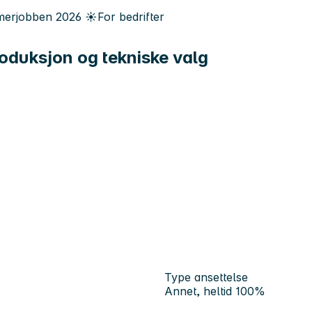
erjobben
2026
☀️
For bedrifter
roduksjon og tekniske valg
Type ansettelse
Annet, heltid 100%