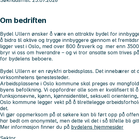
Om bedriften
Bydel Ullern ønsker å være en attraktiv bydel for innbygge
å bidra til aktive og trygge innbyggere gjennom et fremtidsr
ligger vest i Oslo, med over 800 årsverk og mer enn 3500
bryr vi oss om hverandre – og vi tror ansatte som trives p
for bydelens beboere.
Bydel Ullern er en røykfri arbeidsplass. Det innebærer at de
virksomhetens tjenestesteder.
Arbeidsplassene i Oslo kommune skal preges av mangfold, 
byens befolkning. Vi oppfordrer alle som er kvalifisert til 
funksjonsevne, kjønn, kjønnsidentitet, seksuell orientering,
Oslo kommune legger vekt på å tilrettelegge arbeidsforh
det.
Vi gjør oppmerksom på at søkere kan bli ført opp på offen
har bedt om anonymitet, men dette vil det i så tilfelle bli gi
Mer informasjon finner du på
bydelens hjemmesider
Sektor