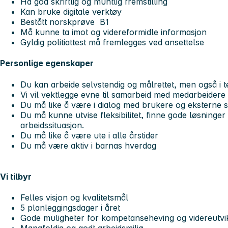
Ha god skriftlig og muntlig fremstilling
Kan bruke digitale verktøy
Bestått norskprøve B1
Må kunne ta imot og videreformidle informasjon
Gyldig politiattest må fremlegges ved anset
Personlige egenskaper
Du kan arbeide selvstendig og målrettet, men også i
Vi vil vektlegge evne til samarbeid med medarbeidere
Du må like å være i dialog med brukere og eksterne 
Du må kunne utvise fleksibilitet, finne gode løsninger 
arbeidssituasjon.
Du må like å være ute i alle årstider
Du må være aktiv i barnas hverdag
Vi tilbyr
Felles visjon og kvalitetsmål
5 planleggingsdager i året
Gode muligheter for kompetanseheving og videreutvik