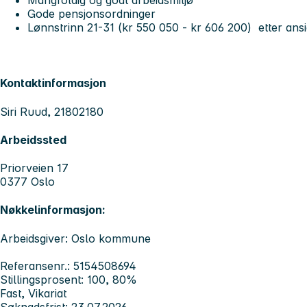
Mangfoldig og godt arbeidsmiljø
Gode pensjonsordninger
Lønnstrinn
21-31
(kr 550 050 - kr 606 200) etter ansi
Kontaktinformasjon
Siri Ruud, 21802180
Arbeidssted
Priorveien 17
0377 Oslo
Nøkkelinformasjon:
Arbeidsgiver: Oslo kommune
Referansenr.: 5154508694
Stillingsprosent: 100, 80%
Fast, Vikariat
Søknadsfrist: 23.07.2026