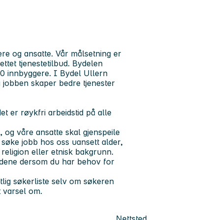
re og ansatte. Vår målsetning er
ettet tjenestetilbud. Bydelen
0 innbyggere. I Bydel Ullern
å jobben skaper bedre tjenester
t er røykfri arbeidstid på alle
og våre ansatte skal gjenspeile
å søke jobb hos oss uansett alder,
 religion eller etnisk bakgrunn.
oldene dersom du har behov for
tlig søkerliste selv om søkeren
tt varsel om.
Nettsted