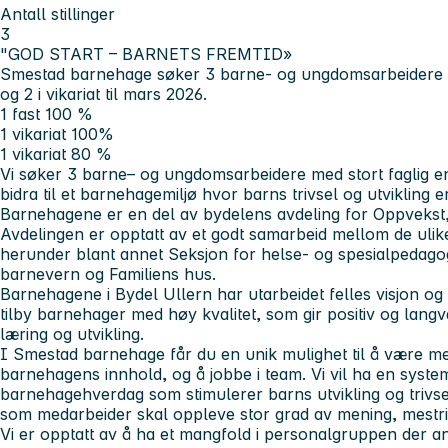
Antall stillinger
3
"GOD START – BARNETS FREMTID»
Smestad barnehage søker 3 barne- og ungdomsarbeidere fra 
og 2 i vikariat til mars 2026.
1 fast 100 %
1 vikariat 100%
1 vikariat 80 %
Vi søker 3 barne– og ungdomsarbeidere med stort faglig e
bidra til et barnehagemiljø hvor barns trivsel og utvikling er 
Barnehagene er en del av bydelens avdeling for Oppvekst,
Avdelingen er opptatt av et godt samarbeid mellom de ulike
herunder blant annet Seksjon for helse- og spesialpedagog
barnevern og Familiens hus.
Barnehagene i Bydel Ullern har utarbeidet felles visjon og
tilby barnehager med høy kvalitet, som gir positiv og langva
læring og utvikling.
I Smestad barnehage får du en unik mulighet til å være med
barnehagens innhold, og å jobbe i team. Vi vil ha en system
barnehagehverdag som stimulerer barns utvikling og trivsel
som medarbeider skal oppleve stor grad av mening, mestr
Vi er opptatt av å ha et mangfold i personalgruppen der an