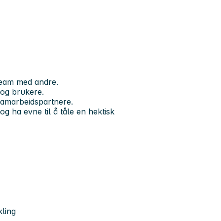
telse
 team med andre.
 og brukere.
samarbeidspartnere.
og ha evne til å tåle en hektisk
ling