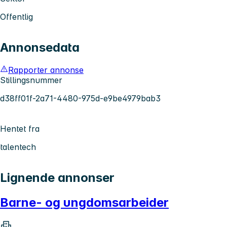
Offentlig
Annonsedata
Rapporter annonse
Stillingsnummer
d38ff01f-2a71-4480-975d-e9be4979bab3
Hentet fra
talentech
Lignende annonser
Barne- og ungdomsarbeider