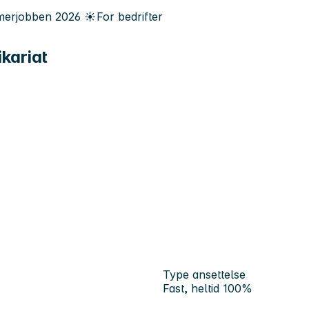
erjobben
2026
☀️
For bedrifter
kariat
Type ansettelse
Fast, heltid 100%