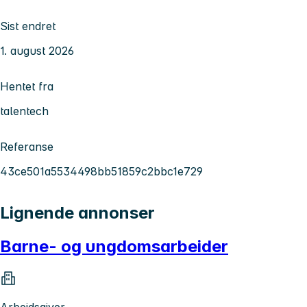
Sist endret
1. august 2026
Hentet fra
talentech
Referanse
43ce501a5534498bb51859c2bbc1e729
Lignende annonser
Barne- og ungdomsarbeider