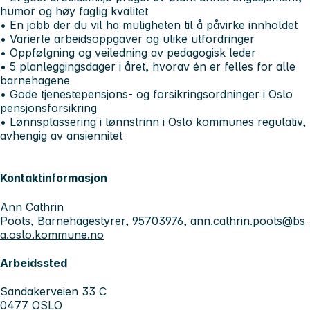
humor og høy faglig kvalitet
• En jobb der du vil ha muligheten til å påvirke innholdet
• Varierte arbeidsoppgaver og ulike utfordringer
• Oppfølgning og veiledning av pedagogisk leder
• 5 planleggingsdager i året, hvorav én er felles for alle
barnehagene
• Gode tjenestepensjons- og forsikringsordninger i Oslo
pensjonsforsikring
• Lønnsplassering i lønnstrinn i Oslo kommunes regulativ,
avhengig av ansiennitet
Kontaktinformasjon
Ann Cathrin
Poots, Barnehagestyrer, 95703976,
ann.cathrin.poots@bs
a.oslo.kommune.no
Arbeidssted
Sandakerveien 33 C
0477 OSLO