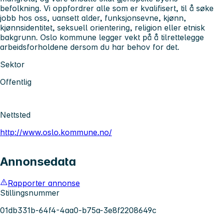
befolkning. Vi oppfordrer alle som er kvalifisert, til å søke
jobb hos oss, uansett alder, funksjonsevne, kjønn,
kjønnsidentitet, seksuell orientering, religion eller etnisk
bakgrunn. Oslo kommune legger vekt på å tilrettelegge
arbeidsforholdene dersom du har behov for det.
Sektor
Offentlig
Nettsted
http://www.oslo.kommune.no/
Annonsedata
Rapporter annonse
Stillingsnummer
01db331b-64f4-4aa0-b75a-3e8f2208649c