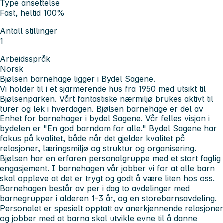
Type ansettelse
Fast, heltid 100%
Antall stillinger
1
Arbeidsspråk
Norsk
Bjølsen barnehage ligger i Bydel Sagene.
Vi holder til i et sjarmerende hus fra 1950 med utsikt til
Bjølsenparken. Vårt fantastiske nærmiljø brukes aktivt til
turer og lek i hverdagen. Bjølsen barnehage er del av
Enhet for barnehager i bydel Sagene. Vår felles visjon i
bydelen er "En god barndom for alle." Bydel Sagene har
fokus på kvalitet, både når det gjelder kvalitet på
relasjoner, læringsmiljø og struktur og organisering.
Bjølsen har en erfaren personalgruppe med et stort faglig
engasjement. I barnehagen vår jobber vi for at alle barn
skal oppleve at det er trygt og godt å være liten hos oss.
Barnehagen består av per i dag to avdelinger med
barnegrupper i alderen 1-3 år, og en storebarnsavdeling.
Personalet er spesielt opptatt av anerkjennende relasjoner
og jobber med at barna skal utvikle evne til å danne