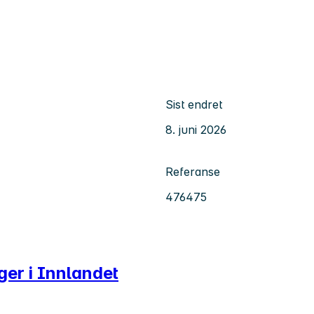
Sist endret
8. juni 2026
Referanse
476475
nger i Innlandet