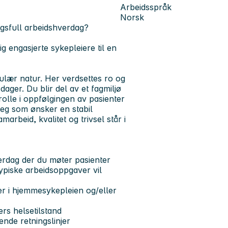
Arbeidsspråk
Norsk
ngsfull arbeidshverdag?
g engasjerte sykepleiere til en
kulær natur. Her verdsettes ro og
ager. Du blir del av et fagmiljø
rolle i oppfølgingen av pasienter
 deg som ønsker en stabil
arbeid, kvalitet og trivsel står i
erdag der du møter pasienter
ypiske arbeidsoppgaver vil
er i hjemmesykepleien og/eller
rs helsetilstand
nde retningslinjer