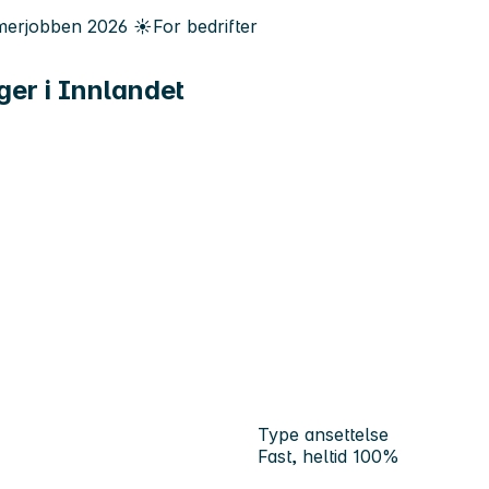
erjobben
2026
☀️
For bedrifter
nger i Innlandet
Type ansettelse
Fast, heltid 100%