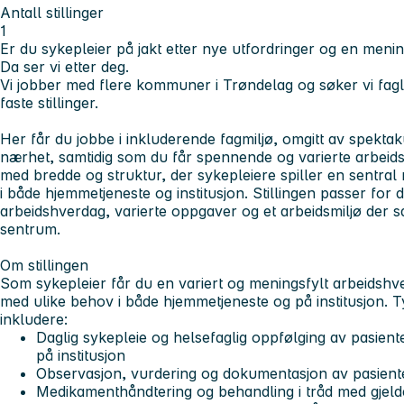
Antall stillinger
1
Er du sykepleier på jakt etter nye utfordringer og en meni
Da ser vi etter deg.
Vi jobber med flere kommuner i Trøndelag og søker vi fagli
faste stillinger.
Her får du jobbe i inkluderende fagmiljø, omgitt av spekta
nærhet, samtidig som du får spennende og varierte arbeidsd
med bredde og struktur, der sykepleiere spiller en sentral 
i både hjemmetjeneste og institusjon. Stillingen passer for
arbeidshverdag, varierte oppgaver og et arbeidsmiljø der sam
sentrum.
Om stillingen
Som sykepleier får du en variert og meningsfylt arbeidshv
med ulike behov i både hjemmetjeneste og på institusjon. T
inkludere:
Daglig sykepleie og helsefaglig oppfølging av pasient
på institusjon
Observasjon, vurdering og dokumentasjon av pasiente
Medikamenthåndtering og behandling i tråd med gjelde