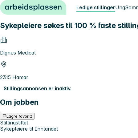
Hopp til innhold
Ledige stillinger
Ung
Somm
Sykepleiere søkes til 100 % faste stilli
Dignus Medical
2315 Hamar
Stillingsannonsen er inaktiv.
Om jobben
Lagre favoritt
Stillingstittel
Sykepleiere til Innlandet