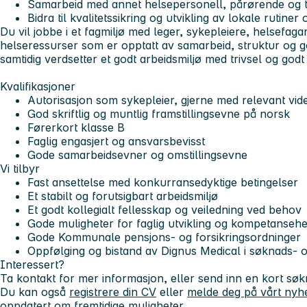
Samarbeid med annet helsepersonell, pårørende og t
Bidra til kvalitetssikring og utvikling av lokale rutiner
Du vil jobbe i et fagmiljø med leger, sykepleiere, helsefaga
helseressurser som er opptatt av samarbeid, struktur og 
samtidig verdsetter et godt arbeidsmiljø med trivsel og god
Kvalifikasjoner
Autorisasjon som sykepleier, gjerne med relevant vid
God skriftlig og muntlig framstillingsevne på norsk
Førerkort klasse B
Faglig engasjert og ansvarsbevisst
Gode samarbeidsevner og omstillingsevne
Vi tilbyr
Fast ansettelse med konkurransedyktige betingelser
Et stabilt og forutsigbart arbeidsmiljø
Et godt kollegialt fellesskap og veiledning ved behov
Gode muligheter for faglig utvikling og kompetanseh
Gode Kommunale pensjons- og forsikringsordninger
Oppfølging og bistand av Dignus Medical i søknads- 
Interessert?
Ta kontakt for mer informasjon, eller send inn en kort sø
Du kan også
registrere din CV
eller
melde deg på vårt nyh
oppdatert om fremtidige muligheter.