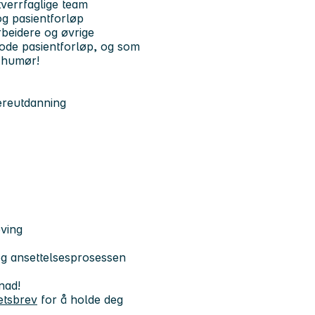
verrfaglige team
 og pasientforløp
rbeidere og øvrige
gode pasientforløp, og som
t humør!
ereutdanning
eving
og ansettelsesprosessen
knad!
etsbrev
for å holde deg