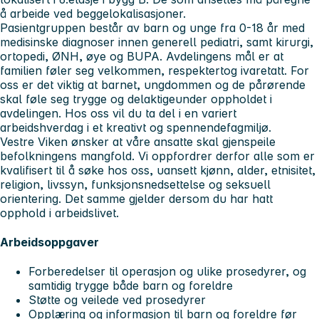
å arbeide ved beggelokalisasjoner.
Pasientgruppen består av barn og unge fra 0-18 år med
medisinske diagnoser innen generell pediatri, samt kirurgi,
ortopedi, ØNH, øye og BUPA. Avdelingens mål er at
familien føler seg velkommen, respektertog ivaretatt. For
oss er det viktig at barnet, ungdommen og de pårørende
skal føle seg trygge og delaktigeunder oppholdet i
avdelingen. Hos oss vil du ta del i en variert
arbeidshverdag i et kreativt og spennendefagmiljø.
Vestre Viken ønsker at våre ansatte skal gjenspeile
befolkningens mangfold. Vi oppfordrer derfor alle som er
kvalifisert til å søke hos oss, uansett kjønn, alder, etnisitet,
religion, livssyn, funksjonsnedsettelse og seksuell
orientering. Det samme gjelder dersom du har hatt
opphold i arbeidslivet.
Arbeidsoppgaver
Forberedelser til operasjon og ulike prosedyrer, og
samtidig trygge både barn og foreldre
Støtte og veilede ved prosedyrer
Opplæring og informasjon til barn og foreldre før