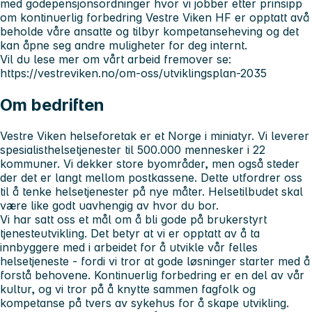
med godepensjonsordninger hvor vi jobber etter prinsipp
om kontinuerlig forbedring Vestre Viken HF er opptatt avå
beholde våre ansatte og tilbyr kompetanseheving og det
kan åpne seg andre muligheter for deg internt.
Vil du lese mer om vårt arbeid fremover se:
https://vestreviken.no/om-oss/utviklingsplan-2035
Om bedriften
Vestre Viken helseforetak er et Norge i miniatyr. Vi leverer
spesialisthelsetjenester til 500.000 mennesker i 22
kommuner. Vi dekker store byområder, men også steder
der det er langt mellom postkassene. Dette utfordrer oss
til å tenke helsetjenester på nye måter. Helsetilbudet skal
være like godt uavhengig av hvor du bor.
Vi har satt oss et mål om å bli gode på brukerstyrt
tjenesteutvikling. Det betyr at vi er opptatt av å ta
innbyggere med i arbeidet for å utvikle vår felles
helsetjeneste - fordi vi tror at gode løsninger starter med å
forstå behovene. Kontinuerlig forbedring er en del av vår
kultur, og vi tror på å knytte sammen fagfolk og
kompetanse på tvers av sykehus for å skape utvikling.