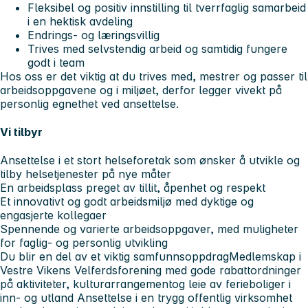
Fleksibel og positiv innstilling til tverrfaglig samarbeid
i en hektisk avdeling
Endrings- og læringsvillig
Trives med selvstendig arbeid og samtidig fungere
godt i team
Hos oss er det viktig at du trives med, mestrer og passer til
arbeidsoppgavene og i miljøet, derfor legger vivekt på
personlig egnethet ved ansettelse.
Vi tilbyr
Ansettelse i et stort helseforetak som ønsker å utvikle og
tilby helsetjenester på nye måter
En arbeidsplass preget av tillit, åpenhet og respekt
Et innovativt og godt arbeidsmiljø med dyktige og
engasjerte kollegaer
Spennende og varierte arbeidsoppgaver, med muligheter
for faglig- og personlig utvikling
Du blir en del av et viktig samfunnsoppdragMedlemskap i
Vestre Vikens Velferdsforening med gode rabattordninger
på aktiviteter, kulturarrangementog leie av ferieboliger i
inn- og utland Ansettelse i en trygg offentlig virksomhet