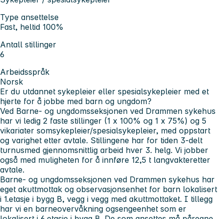
Type ansettelse
Fast, heltid 100%
Antall stillinger
6
Arbeidsspråk
Norsk
Er du utdannet sykepleier eller spesialsykepleier med et
hjerte for å jobbe med barn og ungdom?
Ved Barne- og ungdomsseksjonen ved Drammen sykehus
har vi ledig 2 faste stillinger (1 x 100% og 1 x 75%) og 5
vikariater somsykepleier/spesialsykepleier, med oppstart
og varighet etter avtale. Stillingene har for tiden 3-delt
turnusmed gjennomsnittlig arbeid hver 3. helg. Vi jobber
også med muligheten for å innføre 12,5 t langvakteretter
avtale.
Barne- og ungdomsseksjonen ved Drammen sykehus har
eget akuttmottak og observasjonsenhet for barn lokalisert
i 1.etasje i bygg B, vegg i vegg med akuttmottaket. I tillegg
har vi en barneovervåkning ogsengeenhet som er
lokalisert i 6.etasje i bygg B. De som ansettes må påregne