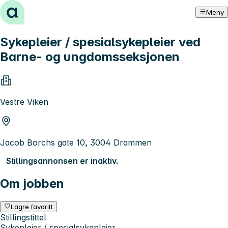
Hopp til innhold
Meny
Sykepleier / spesialsykepleier ved
Barne- og ungdomsseksjonen
Vestre Viken
Jacob Borchs gate 10, 3004 Drammen
Stillingsannonsen er inaktiv.
Om jobben
Lagre favoritt
Stillingstittel
Sykepleier / spesialsykepleier