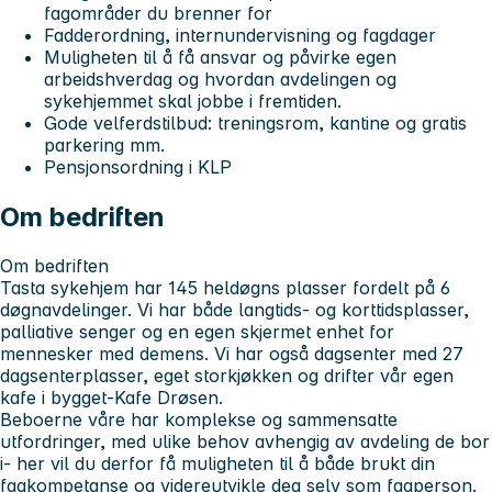
fagområder du brenner for
Fadderordning, internundervisning og fagdager
Muligheten til å få ansvar og påvirke egen
arbeidshverdag og hvordan avdelingen og
sykehjemmet skal jobbe i fremtiden.
Gode velferdstilbud: treningsrom, kantine og gratis
parkering mm.
Pensjonsordning i KLP
Om bedriften
Om bedriften
Tasta sykehjem har 145 heldøgns plasser fordelt på 6
døgnavdelinger. Vi har både langtids- og korttidsplasser,
palliative senger og en egen skjermet enhet for
mennesker med demens. Vi har også dagsenter med 27
dagsenterplasser, eget storkjøkken og drifter vår egen
kafe i bygget-Kafe Drøsen.
Beboerne våre har komplekse og sammensatte
utfordringer, med ulike behov avhengig av avdeling de bor
i- her vil du derfor få muligheten til å både brukt din
fagkompetanse og videreutvikle deg selv som fagperson.