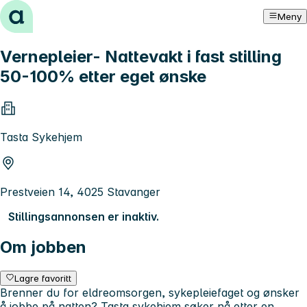
Hopp til innhold
Meny
Vernepleier- Nattevakt i fast stilling
50-100% etter eget ønske
Tasta Sykehjem
Prestveien 14, 4025 Stavanger
Stillingsannonsen er inaktiv.
Om jobben
Lagre favoritt
Brenner du for eldreomsorgen, sykepleiefaget og ønsker
å jobbe på natten? Tasta sykehjem søker nå etter en