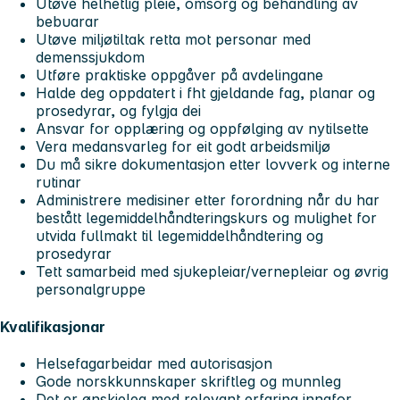
Utøve helhetlig pleie, omsorg og behandling av
bebuarar
Utøve miljøtiltak retta mot personar med
demenssjukdom
Utføre praktiske oppgåver på avdelingane
Halde deg oppdatert i fht gjeldande fag, planar og
prosedyrar, og fylgja dei
Ansvar for opplæring og oppfølging av nytilsette
Vera medansvarleg for eit godt arbeidsmiljø
Du må sikre dokumentasjon etter lovverk og interne
rutinar
Administrere medisiner etter forordning når du har
bestått legemiddelhåndteringskurs og mulighet for
utvida fullmakt til legemiddelhåndtering og
prosedyrar
Tett samarbeid med sjukepleiar/vernepleiar og øvrig
personalgruppe
Kvalifikasjonar
Helsefagarbeidar med autorisasjon
Gode norskkunnskaper skriftleg og munnleg
Det er ønskjeleg med relevant erfaring innafor