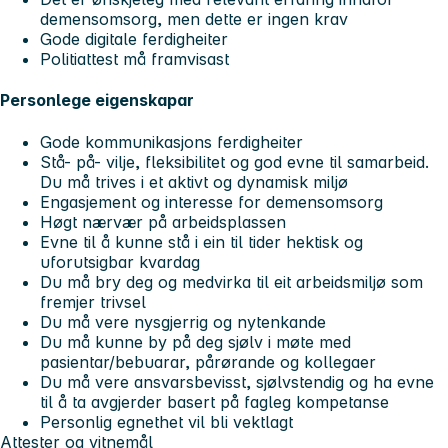
demensomsorg, men dette er ingen krav
Gode digitale ferdigheiter
Politiattest må framvisast
Personlege eigenskapar
Gode kommunikasjons ferdigheiter
Stå- på- vilje, fleksibilitet og god evne til samarbeid.
Du må trives i et aktivt og dynamisk miljø
Engasjement og interesse for demensomsorg
Høgt nærvær på arbeidsplassen
Evne til å kunne stå i ein til tider hektisk og
uforutsigbar kvardag
Du må bry deg og medvirka til eit arbeidsmiljø som
fremjer trivsel
Du må vere nysgjerrig og nytenkande
Du må kunne by på deg sjølv i møte med
pasientar/bebuarar, pårørande og kollegaer
Du må vere ansvarsbevisst, sjølvstendig og ha evne
til å ta avgjerder basert på fagleg kompetanse
Personlig egnethet vil bli vektlagt
Attester og vitnemål