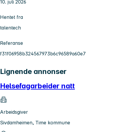
10. juli 2026
Hentet fra
talentech
Referanse
f31f06958b324567973b6c96589a60e7
Lignende annonser
Helsefagarbeider natt
Arbeidsgiver
Sivdamheimen, Time kommune