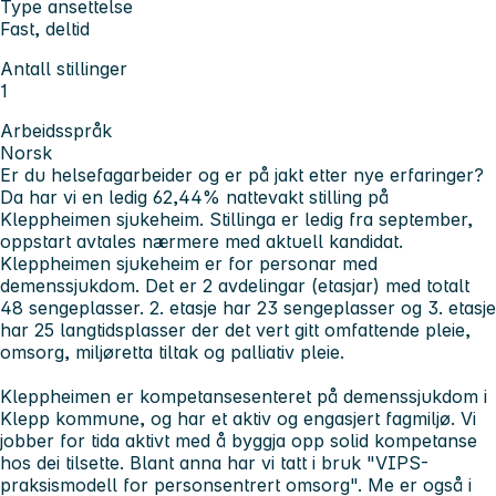
Type ansettelse
Fast, deltid
Antall stillinger
1
Arbeidsspråk
Norsk
Er du helsefagarbeider og er på jakt etter nye erfaringer?
Da har vi en ledig 62,44% nattevakt stilling på
Kleppheimen sjukeheim. Stillinga er ledig fra september,
oppstart avtales nærmere med aktuell kandidat.
Kleppheimen sjukeheim er for personar med
demenssjukdom. Det er 2 avdelingar (etasjar) med totalt
48 sengeplasser. 2. etasje har 23 sengeplasser og 3. etasje
har 25 langtidsplasser der det vert gitt omfattende pleie,
omsorg, miljøretta tiltak og palliativ pleie.
Kleppheimen er kompetansesenteret på demenssjukdom i
Klepp kommune, og har et aktiv og engasjert fagmiljø. Vi
jobber for tida aktivt med å byggja opp solid kompetanse
hos dei tilsette. Blant anna har vi tatt i bruk "VIPS-
praksismodell for personsentrert omsorg". Me er også i