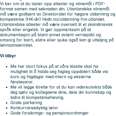
Vi ber om at du laster opp attester og vitnemål i PDF-
format samen med søknaden din. Utanlandske vitnemål
må være godkjent av Direktoratet for høgare utdanning og
kompetanse (HK-dir) hkdir.no/utdanning-fra-utlandet.
Utanlandske attester må være oversett til et skandinavisk
språk eller engelsk. Vi gjer oppmerksam på at
dokumentasjon på blant annet avtent verneplikt og
omsorg for barn, eldre eller sjuke også kan gi utteljing på
lønnsansiennitet.
Vi tilbyr
Me har stort fokus på at våre tilsette skal ha
muligheit til å halda seg fagleg oppdatert både via
kurs og fagdagar med intern og eksterne
førelesarar.
Me vil legge tilrette for at du kan videreutvikla både
deg sjølv og kollegaene dine, dele din kunnskap og
bidra til kompetanseheving.
Gratis parkering
Konkurransedyktig lønn
Gode forsikrings- og pensjonsordninger