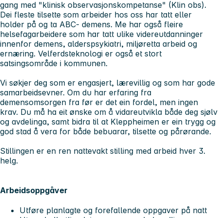
gang med "klinisk observasjonskompetanse" (Klin obs).
Dei fleste tilsette som arbeider hos oss har tatt eller
holder på og ta ABC- demens. Me har også fleire
helsefagarbeidere som har tatt ulike videreutdanninger
innenfor demens, alderspsykiatri, miljøretta arbeid og
ernæring. Velferdsteknologi er også et stort
satsingsområde i kommunen.
Vi søkjer deg som er engasjert, lærevillig og som har gode
samarbeidsevner. Om du har erfaring fra
demensomsorgen fra før er det ein fordel, men ingen
krav. Du må ha eit ønske om å vidareutvikla både deg sjølv
og avdelinga, samt bidra til at Kleppheimen er ein trygg og
god stad å vera for både bebuarar, tilsette og pårørande.
Stillingen er en ren nattevakt stilling med arbeid hver 3.
helg.
Arbeidsoppgåver
Utføre planlagte og forefallende oppgaver på natt