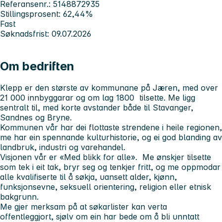
Referansenr.: 5148872935
Stillingsprosent: 62,44%
Fast
Søknadsfrist: 09.07.2026
Om bedriften
Klepp er den største av kommunane på Jæren, med over
21 000 innbyggarar og om lag 1800 tilsette. Me ligg
sentralt til, med korte avstander både til Stavanger,
Sandnes og Bryne.
Kommunen vår har dei flottaste strendene i heile regionen,
me har ein spennande kulturhistorie, og ei god blanding av
landbruk, industri og varehandel.
Visjonen vår er «Med blikk for alle». Me ønskjer tilsette
som tek i eit tak, bryr seg og tenkjer fritt, og me oppmodar
alle kvalifiserte til å søkja, uansett alder, kjønn,
funksjonsevne, seksuell orientering, religion eller etnisk
bakgrunn.
Me gjer merksam på at søkarlister kan verta
offentleggjort, sjølv om ein har bede om å bli unntatt