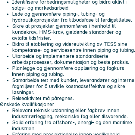
Identifisere forbedringsmuligheter og bidra aktivt i
salgs- og markedsarbeid.
Lede og gjennomføre piping-, tubing- og
hydraulikkprosjekter fra tilbudsfase til ferdigstillelse.
Sikre at prosjekter gjennomføres i henhold til
kundekrav, HMS-krav, gjeldende standarder og
avtalte tidsfrister.
Bidra til etablering og videreutvikling av TESS sine
kompetanse- og servicesentre innen piping og tubing.
Utarbeide og implementere standardiserte
arbeidsprosesser, dokumentasjon og beste praksis.
Planlegge og gjennomføre opplæring og fagkurs
innen piping og tubing.
Samarbeide tett med kunder, leverandører og interne
fagmiljøer for å utvikle kostnadseffektive og sikre
løsninger.
Reiseaktivitet må påregnes.
Ønskede kvalifikasjoner
Relevant teknisk utdanning eller fagbrev innen
industrirørlegging, mekaniske fag eller tilsvarende.
Solid erfaring fra offshore-, energi- og den maritime
industrien.
Erfaring med prosjektledelse innen vedlikehold,