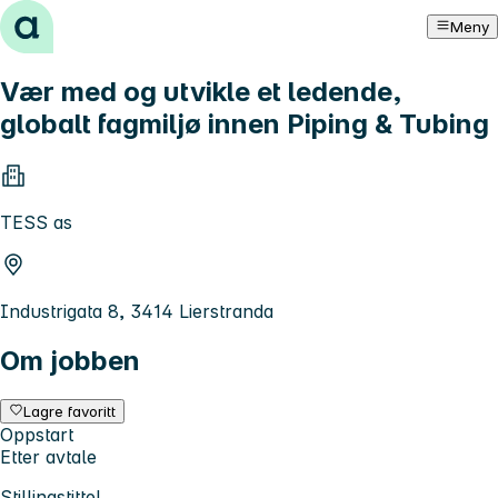
Hopp til innhold
Meny
Vær med og utvikle et ledende,
globalt fagmiljø innen Piping & Tubing
TESS as
Industrigata 8, 3414 Lierstranda
Om jobben
Lagre favoritt
Oppstart
Etter avtale
Stillingstittel