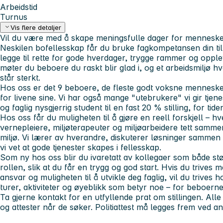
Arbeidstid
Turnus
Vis flere detaljer
Vil du være med å skape meningsfulle dager for menneske
Neskilen bofellesskap får du bruke fagkompetansen din til n
legge til rette for gode hverdager, trygge rammer og oppl
møter du beboere du raskt blir glad i, og et arbeidsmiljø 
står sterkt.
Hos oss er det 9 beboere, de fleste godt voksne menneske
for livene sine. Vi har også mange "utebrukere" vi gir tjenes
og faglig nysgjerrig student til en fast 20 % stilling, for ti
Hos oss får du muligheten til å gjøre en reell forskjell – 
vernepleiere, miljøterapeuter og miljøarbeidere tett sammen
miljø. Vi lærer av hverandre, diskuterer løsninger sammen o
vi vet at gode tjenester skapes i fellesskap.
Som ny hos oss blir du ivaretatt av kollegaer som både støt
rollen, slik at du får en trygg og god start. Hvis du trives
ansvar og muligheten til å utvikle deg faglig, vil du trives
turer, aktiviteter og øyeblikk som betyr noe – for beboerne
Ta gjerne kontakt for en utfyllende prat om stillingen. All
og attester når de søker. Politiattest må legges frem ved an