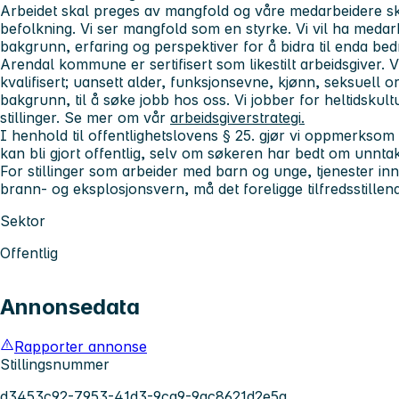
Arbeidet skal preges av mangfold og våre medarbeidere sk
befolkning. Vi ser mangfold som en styrke. Vi vil ha meda
bakgrunn, erfaring og perspektiver for å bidra til enda b
Arendal kommune er sertifisert som likestilt arbeidsgiver. 
kvalifisert; uansett alder, funksjonsevne, kjønn, seksuell or
bakgrunn, til å søke jobb hos oss. Vi jobber for heltidskultu
stillinger. Se mer om vår
arbeidsgiverstrategi
.
I henhold til offentlighetslovens § 25. gjør vi oppmerkso
kan bli gjort offentlig, selv om søkeren har bedt om unntak 
For stillinger som arbeider med barn og unge, tjenester in
brann- og eksplosjonsvern, må det foreligge tilfredsstillende
Sektor
Offentlig
Annonsedata
Rapporter annonse
Stillingsnummer
d3453c92-7953-41d3-9ca9-9ac8621d2e5a