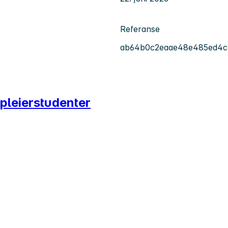
Referanse
ab64b0c2eaae48e485ed4c
epleierstudenter