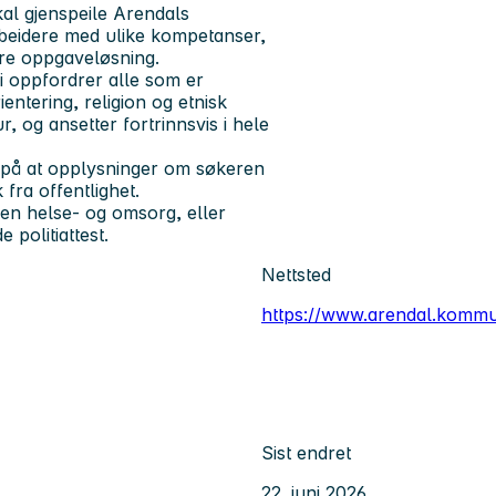
al gjenspeile Arendals
rbeidere med ulike kompetanser,
edre oppgaveløsning.
Vi oppfordrer alle som er
ientering, religion og etnisk
r, og ansetter fortrinnsvis i hele
m på at opplysninger om søkeren
fra offentlighet.
nen helse- og omsorg, eller
 politiattest.
Nettsted
https://www.arendal.komm
Sist endret
22. juni 2026