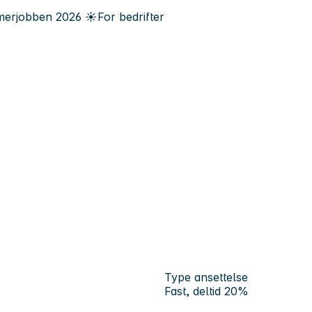
erjobben
2026
☀️
For bedrifter
Type ansettelse
Fast, deltid 20%