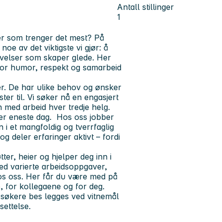
Antall stillinger
1
r som trenger det mest? På
oe av det viktigste vi gjør: å
evelser som skaper glede. Her
hvor humor, respekt og samarbeid
r. De har ulike behov og ønsker
ter til. Vi søker nå en engasjert
den med arbeid hver tredje helg.
hver eneste dag. Hos oss jobber
 i et mangfoldig og tverrfaglig
g deler erfaringer aktivt – fordi
ter, heier og hjelper deg inn i
 med varierte arbeidsoppgaver,
 hos oss. Her får du være med på
, for kollegaene og for deg.
e søkere bes legges ved vitnemål
settelse.