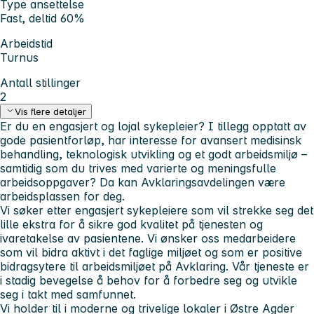
Type ansettelse
Fast, deltid 60%
Arbeidstid
Turnus
Antall stillinger
2
Vis flere detaljer
Er du en engasjert og lojal sykepleier? I tillegg opptatt av
gode pasientforløp, har interesse for avansert medisinsk
behandling, teknologisk utvikling og et godt arbeidsmiljø –
samtidig som du trives med varierte og meningsfulle
arbeidsoppgaver? Da kan Avklaringsavdelingen være
arbeidsplassen for deg.
Vi søker etter engasjert sykepleiere som vil strekke seg det
lille ekstra for å sikre god kvalitet på tjenesten og
ivaretakelse av pasientene. Vi ønsker oss medarbeidere
som vil bidra aktivt i det faglige miljøet og som er positive
bidragsytere til arbeidsmiljøet på Avklaring. Vår tjeneste er
i stadig bevegelse å behov for å forbedre seg og utvikle
seg i takt med samfunnet.
Vi holder til i moderne og trivelige lokaler i Østre Agder