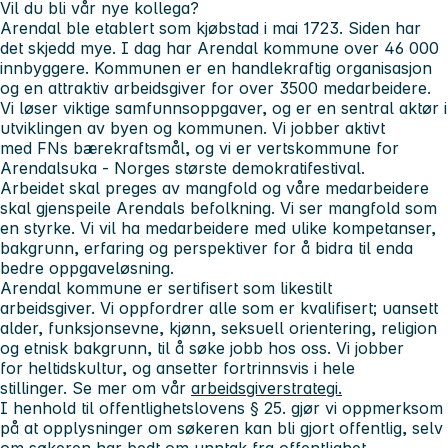
Vil du bli vår nye kollega?
Arendal ble etablert som kjøbstad i mai 1723. Siden har
det skjedd mye. I dag har Arendal kommune over 46 000
innbyggere. Kommunen er en handlekraftig organisasjon
og en attraktiv arbeidsgiver for over 3500 medarbeidere.
Vi løser viktige samfunnsoppgaver, og er en sentral aktør i
utviklingen av byen og kommunen. Vi jobber aktivt
med FNs bærekraftsmål, og vi er vertskommune for
Arendalsuka - Norges største demokratifestival.
Arbeidet skal preges av mangfold og våre medarbeidere
skal gjenspeile Arendals befolkning. Vi ser mangfold som
en styrke. Vi vil ha medarbeidere med ulike kompetanser,
bakgrunn, erfaring og perspektiver for å bidra til enda
bedre oppgaveløsning.
Arendal kommune er sertifisert som likestilt
arbeidsgiver. Vi oppfordrer alle som er kvalifisert; uansett
alder, funksjonsevne, kjønn, seksuell orientering, religion
og etnisk bakgrunn, til å søke jobb hos oss. Vi jobber
for heltidskultur, og ansetter fortrinnsvis i hele
stillinger. Se mer om vår
arbeidsgiverstrategi
.
I henhold til offentlighetslovens § 25. gjør vi oppmerksom
på at opplysninger om søkeren kan bli gjort offentlig, selv
om søkeren har bedt om unntak fra offentlighet.