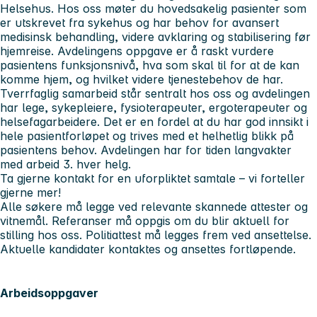
Helsehus. Hos oss møter du hovedsakelig pasienter som
er utskrevet fra sykehus og har behov for avansert
medisinsk behandling, videre avklaring og stabilisering før
hjemreise. Avdelingens oppgave er å raskt vurdere
pasientens funksjonsnivå, hva som skal til for at de kan
komme hjem, og hvilket videre tjenestebehov de har.
Tverrfaglig samarbeid står sentralt hos oss og avdelingen
har lege, sykepleiere, fysioterapeuter, ergoterapeuter og
helsefagarbeidere. Det er en fordel at du har god innsikt i
hele pasientforløpet og trives med et helhetlig blikk på
pasientens behov. Avdelingen har for tiden langvakter
med arbeid 3. hver helg.
Ta gjerne kontakt for en uforpliktet samtale – vi forteller
gjerne mer!
Alle søkere må legge ved relevante skannede attester og
vitnemål. Referanser må oppgis om du blir aktuell for
stilling hos oss. Politiattest må legges frem ved ansettelse.
Aktuelle kandidater kontaktes og ansettes fortløpende.
Arbeidsoppgaver