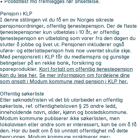
• Politiattest må fremlegges før ansettelse.
Pensjon i KLP
I denne stillingen vil du få en av Norges sikreste
pensjonsordninger, offentlig tjenestepensjon. Der de fleste
tjenestepensjoner kun utbetales i 10 år, er offentlig
tjenestepensjon en utbetaling som varer fra den dagen du
slutter å jobbe og livet ut. Pensjonen inkluderer også
uføre- og etterlattepensjon hvis noe uventet skulle skje.
Med pensjonsrett i KLP får du medlemspris og gunstige
betingelser på en rekke bank, forsikring og
spareprodukter.
Kort fortalt om offentlig tjenestepensjon
kan du lese her.
Se mer informasjon om fordelene dine
som ansatt i Modum kommune med pensjon i KLP her.
Offentlig søkerliste
Etter søknadsfristen vil det bli utarbeidet en offentlig
søkerliste, ref. offentlighetsloven § 25 andre ledd,
inneholdende navn, alder, kjønn og bostedskommune.
Modum kommune publiserer ikke søkerlisten, men
lokalavisen eller andre som er interessert, kan be om å få
den. Har du bedt om å bli unntatt offentlighet må dette
begrunnes. Modum kommune praktiserer mer-