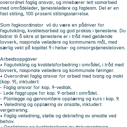
overordnet faglig ansvar, og innebærer tett samarbeid
med områdeleder, tjenesteledere og fagteam. Det er en
fast stilling, 100 prosent stillingsstørrelse.
Som fagkoordinator vil du være en pådriver for
fagutvikling, kvalitetsarbeid og god praksis i tjenestene. Du
bidrar til å sikre at tjenestene er i tråd med gjeldende
lovverk, nasjonale veiledere og kommunens mål, med
særlig vekt på kapittel 9 i helse- og omsorgstjenesteloven.
Arbeidsoppgaver
• Fagutvikling og kvalitetsforbedring i området, i tråd med
lovverk, nasjonale veiledere og kommunale føringer.
• Overordnet faglig ansvar for arbeid med tvang og makt
(kap. 9), inkludert:
- Faglig ansvar for kap. 9-vedtak.
- Lede faggruppe for kap. 9-arbeid i området.
- Planlegge og gjennomføre opplæring og kurs i kap. 9.
• Veiledning og opplæring av ansatte, inkludert
vergetrening.
• Faglig veiledning, støtte og debriefing av ansatte ved
behov.
• Oppfølging og kvalitetssikring av dokumentasjon.