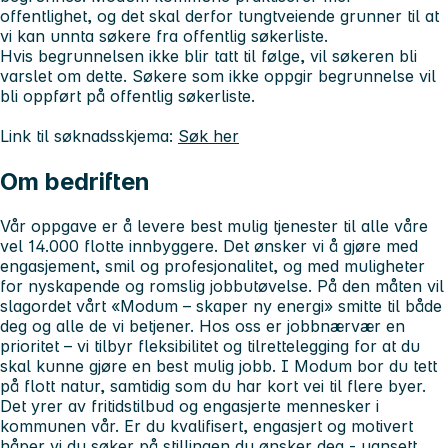
offentlighet, og det skal derfor tungtveiende grunner til at
vi kan unnta søkere fra offentlig søkerliste.
Hvis begrunnelsen ikke blir tatt til følge, vil søkeren bli
varslet om dette. Søkere som ikke oppgir begrunnelse vil
bli oppført på offentlig søkerliste.
Link til søknadsskjema:
Søk her
Om bedriften
Vår oppgave er å levere best mulig tjenester til alle våre
vel 14.000 flotte innbyggere. Det ønsker vi å gjøre med
engasjement, smil og profesjonalitet, og med muligheter
for nyskapende og romslig jobbutøvelse. På den måten vil
slagordet vårt «Modum – skaper ny energi» smitte til både
deg og alle de vi betjener. Hos oss er jobbnærvær en
prioritet – vi tilbyr fleksibilitet og tilrettelegging for at du
skal kunne gjøre en best mulig jobb. I Modum bor du tett
på flott natur, samtidig som du har kort vei til flere byer.
Det yrer av fritidstilbud og engasjerte mennesker i
kommunen vår. Er du kvalifisert, engasjert og motivert
håper vi du søker på stillingen du ønsker deg - uansett