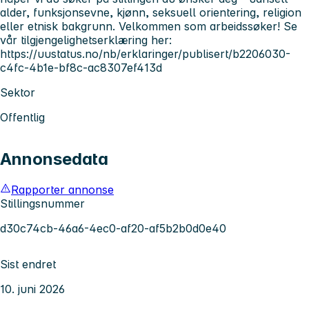
alder, funksjonsevne, kjønn, seksuell orientering, religion
eller etnisk bakgrunn. Velkommen som arbeidssøker! Se
vår tilgjengelighetserklæring her:
https://uustatus.no/nb/erklaringer/publisert/b2206030-
c4fc-4b1e-bf8c-ac8307ef413d
Sektor
Offentlig
Annonsedata
Rapporter annonse
Stillingsnummer
d30c74cb-46a6-4ec0-af20-af5b2b0d0e40
Sist endret
10. juni 2026