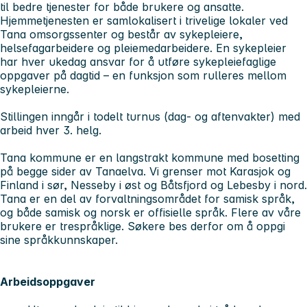
til bedre tjenester for både brukere og ansatte.
Hjemmetjenesten er samlokalisert i trivelige lokaler ved
Tana omsorgssenter og består av sykepleiere,
helsefagarbeidere og pleiemedarbeidere. En sykepleier
har hver ukedag ansvar for å utføre sykepleiefaglige
oppgaver på dagtid – en funksjon som rulleres mellom
sykepleierne.
Stillingen inngår i todelt turnus (dag- og aftenvakter) med
arbeid hver 3. helg.
Tana kommune er en langstrakt kommune med bosetting
på begge sider av Tanaelva. Vi grenser mot Karasjok og
Finland i sør, Nesseby i øst og Båtsfjord og Lebesby i nord.
Tana er en del av forvaltningsområdet for samisk språk,
og både samisk og norsk er offisielle språk. Flere av våre
brukere er trespråklige. Søkere bes derfor om å oppgi
sine språkkunnskaper.
Arbeidsoppgaver