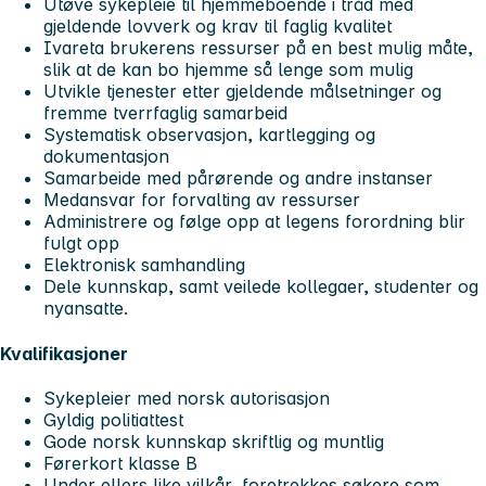
Utøve sykepleie til hjemmeboende i tråd med
gjeldende lovverk og krav til faglig kvalitet
Ivareta brukerens ressurser på en best mulig måte,
slik at de kan bo hjemme så lenge som mulig
Utvikle tjenester etter gjeldende målsetninger og
fremme tverrfaglig samarbeid
Systematisk observasjon, kartlegging og
dokumentasjon
Samarbeide med pårørende og andre instanser
Medansvar for forvalting av ressurser
Administrere og følge opp at legens forordning blir
fulgt opp
Elektronisk samhandling
Dele kunnskap, samt veilede kollegaer, studenter og
nyansatte.
Kvalifikasjoner
Sykepleier med norsk autorisasjon
Gyldig politiattest
Gode norsk kunnskap skriftlig og muntlig
Førerkort klasse B
Under ellers like vilkår, foretrekkes søkere som