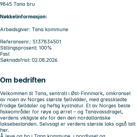
9845 Tana bru
Nøkkelinformasjon:
Arbeidsgiver: Tana kommune
Referansenr.: 5137834501
Stillingsprosent: 100%
Fast
Søknadsfrist: 02.08.2026
Om bedriften
Velkommen til Tana, sentralt i Øst-Finnmark, omkranset
av noen av Norges største fjellvidder, med gresskledte
frodige fjelldaler og heftig kystnatur. Et av Norges beste
fiskeområder for røye og ørret – og Tanavassdraget,
verdens viktigste elv for den den nordatlantiske
laksebestanden. Selvsagt er verdens største laks også tatt
her.
Å leve og bo i Tana kommune
, i nordlyset og