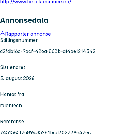
http://www.tana.kommune.no/
Annonsedata
Rapporter annonse
Stillingsnummer
d2fdb16c-9acf-426a-868b-af4ae1214342
Sist endret
3. august 2026
Hentet fra
talentech
Referanse
7451585f7a89435281bcd302739e47ec