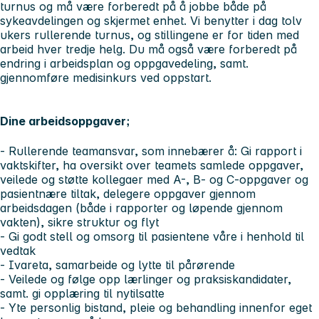
turnus og må være forberedt på å jobbe både på
sykeavdelingen og skjermet enhet. Vi benytter i dag tolv
ukers rullerende turnus, og stillingene er for tiden med
arbeid hver tredje helg. Du må også være forberedt på
endring i arbeidsplan og oppgavedeling, samt.
gjennomføre medisinkurs ved oppstart.
Dine arbeidsoppgaver;
- Rullerende teamansvar, som innebærer å: Gi rapport i
vaktskifter, ha oversikt over teamets samlede oppgaver,
veilede og støtte kollegaer med A-, B- og C-oppgaver og
pasientnære tiltak, delegere oppgaver gjennom
arbeidsdagen (både i rapporter og løpende gjennom
vakten), sikre struktur og flyt
- Gi godt stell og omsorg til pasientene våre i henhold til
vedtak
- Ivareta, samarbeide og lytte til pårørende
- Veilede og følge opp lærlinger og praksiskandidater,
samt. gi opplæring til nytilsatte
- Yte personlig bistand, pleie og behandling innenfor eget