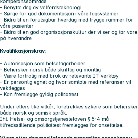
kompetanseområde
- Benytte deg av velferdsteknologi
- Sørge for god dokumentasjon i våre fagsystemer
- Bidra til en forutsigbar hverdag med trygge rammer for
våre pasienter
- Bidra til en god organisasjonskultur der vi ser og tar vare
på hverandre
Kvalifikasjonskrav;
- Autorisasjon som helsefagarbeider
- Behersker norsk både skriftlig og muntlig
- Være fortrolig med bruk av relevante IT-verktøy
- Er personlig egnet og hvor samtale med referanser vil
vektlegges
- Kan fremlegge gyldig politiattest
Under ellers like vilkår, foretrekkes søkere som behersker
både norsk og samisk språk.
Iht. Helse- og omsorgstjenesteloven § 5-4 må
tilfredsstillende politiattest fremlegges for ansettelse.
Vi ser etter deg med følgende personlige egenskaper;