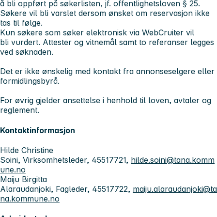
å bli oppført på søkerlisten, jf. offentlighetsloven § 25.
Søkere vil bli varslet dersom ønsket om reservasjon ikke
tas til følge.
Kun søkere som søker elektronisk via WebCruiter vil
bli vurdert. Attester og vitnemål samt to referanser legges
ved søknaden.
Det er ikke ønskelig med kontakt fra annonseselgere eller
formidlingsbyrå.
For øvrig gjelder ansettelse i henhold til loven, avtaler og
reglement.
Kontaktinformasjon
Hilde Christine
Soini, Virksomhetsleder, 45517721,
hilde.soini@tana.komm
une.no
Maiju Birgitta
Alaraudanjoki, Fagleder, 45517722,
maiju.alaraudanjoki@ta
na.kommune.no