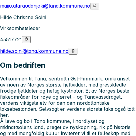
maiju.alaraudanjoki@tana.kommune.no
Hilde Christine Soini
Virksomhetsleder
45517721
hilde.soini@tana.kommune.no
Om bedriften
Velkommen til Tana, sentralt i Øst-Finnmark, omkranset
av noen av Norges største fjellvidder, med gresskledte
frodige fjelldaler og heftig kystnatur. Et av Norges beste
fiskeområder for røye og ørret – og Tanavassdraget,
verdens viktigste elv for den den nordatlantiske
laksebestanden. Selvsagt er verdens største laks også tatt
her.
Å leve og bo i Tana kommune
, i nordlyset og
midnattsolens land, preget av nyskapning, rik på historie
og med mangfoldig kultur inviterer vi til et felleskap med