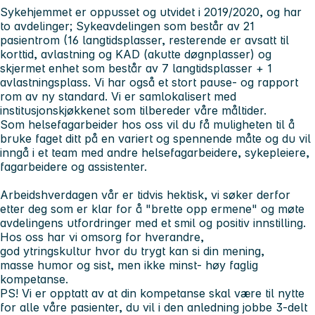
Sykehjemmet er oppusset og utvidet i 2019/2020, og har
to avdelinger; Sykeavdelingen som består av 21
pasientrom (16 langtidsplasser, resterende er avsatt til
korttid, avlastning og KAD (akutte døgnplasser) og
skjermet enhet som består av 7 langtidsplasser + 1
avlastningsplass. Vi har også et stort pause- og rapport
rom av ny standard. Vi er samlokalisert med
institusjonskjøkkenet som tilbereder våre måltider.
Som helsefagarbeider hos oss vil du få muligheten til å
bruke faget ditt på en variert og spennende måte og du vil
inngå i et team med andre helsefagarbeidere, sykepleiere,
fagarbeidere og assistenter.
Arbeidshverdagen vår er tidvis hektisk, vi søker derfor
etter deg som er klar for å "brette opp ermene" og møte
avdelingens utfordringer med et smil og positiv innstilling.
Hos oss har vi omsorg for hverandre,
god ytringskultur hvor du trygt kan si din mening,
masse humor og sist, men ikke minst- høy faglig
kompetanse.
PS!
Vi er opptatt av at din kompetanse skal være til nytte
for alle våre pasienter, du vil i den anledning jobbe 3-delt