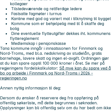
kollegaer
Tilstedeværende og rettferdige ledere
Fastsatte fagmøter i turnus
Kantine med god og variert mat i tilknytning til bygget
Kommune som er behjelpelig med til å skaffe deg
bolig
Dine eventuelle flytteutgifter dekkes iht. kommunens
flyttereglement
Medlemskap i pensjonskasse
Tana kommune inngår i innsatssonen for Finnmark og
Nord-Troms, med bl.a. nedskriving av studielån, gratis
barnehage, lavere skatt og ingen el-avgift. Ordningen gjør
at du kan spare opptil 100 000 kroner i året. Se mer på
regjeringens fordelskalkulator:
Så mye kan du spare ved å
bo og arbeide i Finnmark og Nord-Troms i 2026 -
regjeringen.no
Annen nyttig informasjon til deg:
Dersom du ønsker å reservere deg fra oppføring på
offentlig søkerliste, må dette begrunnes i søknaden.
Opplysninger kan bli offentlig selv om du har bedt om ikke