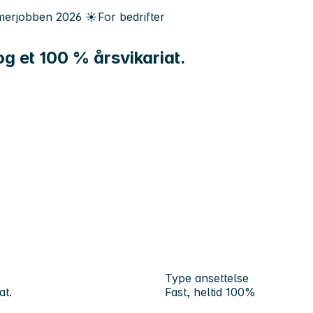
erjobben
2026
☀️
For bedrifter
og et 100 % årsvikariat.
Type ansettelse
at.
Fast, heltid 100%