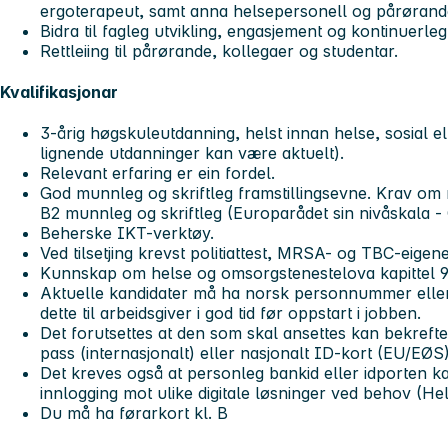
ergoterapeut, samt anna helsepersonell og pårørand
Bidra til fagleg utvikling, engasjement og kontinuerl
Rettleiing til pårørande, kollegaer og studentar.
Kvalifikasjonar
3-årig høgskuleutdanning, helst innan helse, sosial e
lignende utdanninger kan være aktuelt).
Relevant erfaring er ein fordel.
God munnleg og skriftleg framstillingsevne. Krav om 
B2 munnleg og skriftleg (Europarådet sin nivåskala -
Beherske IKT-verktøy.
Ved tilsetjing krevst politiattest, MRSA- og TBC-eigen
Kunnskap om helse og omsorgstenestelova kapittel 9 
Aktuelle kandidater må ha norsk personnummer elle
dette til arbeidsgiver i god tid før oppstart i jobben.
Det forutsettes at den som skal ansettes kan bekrefte s
pass (internasjonalt) eller nasjonalt ID-kort (EU/EØS)
Det kreves også at personleg bankid eller idporten k
innlogging mot ulike digitale løsninger ved behov (
Du må ha førarkort kl. B