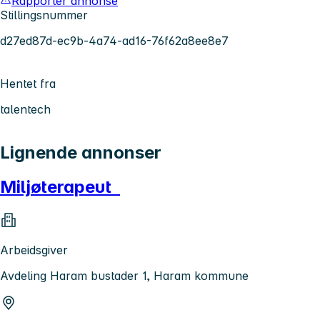
Rapporter annonse
Stillingsnummer
d27ed87d-ec9b-4a74-ad16-76f62a8ee8e7
Hentet fra
talentech
Lignende annonser
Miljøterapeut
Arbeidsgiver
Avdeling Haram bustader 1, Haram kommune