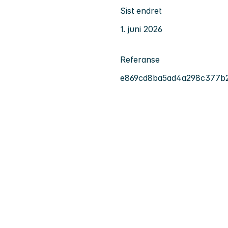
Sist endret
1. juni 2026
Referanse
e869cd8ba5ad4a298c377b