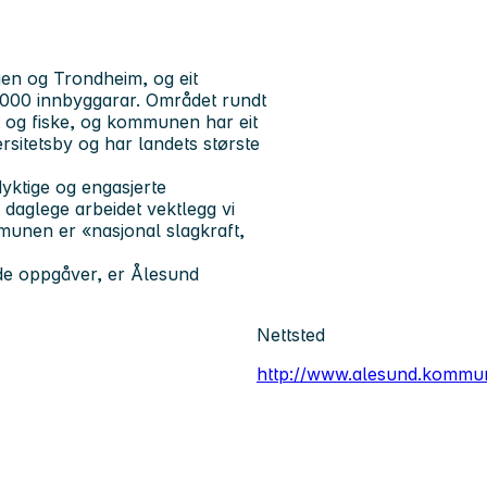
n og Trondheim, og eit
.000 innbyggarar. Området rundt
akt og fiske, og kommunen har eit
rsitetsby og har landets største
yktige og engasjerte
daglege arbeidet vektlegg vi
munen er «nasjonal slagkraft,
nde oppgåver, er Ålesund
Nettsted
http://www.alesund.kommu