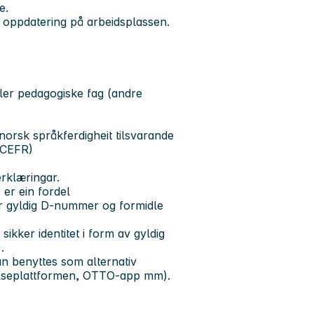
e.
eg oppdatering på arbeidsplassen.
ller pedagogiske fag (andre
norsk språkferdigheit tilsvarande
 CEFR)
erklæringar.
er ein fordel
r gyldig D-nummer og formidle
ikker identitet i form av gyldig
.
an benyttes som alternativ
Helseplattformen, OTTO-app mm).