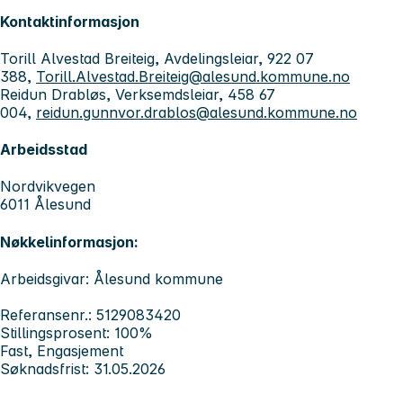
Kontaktinformasjon
Torill Alvestad Breiteig, Avdelingsleiar, 922 07
388,
Torill.Alvestad.Breiteig@alesund.kommune.no
Reidun Drabløs, Verksemdsleiar, 458 67
004,
reidun.gunnvor.drablos@alesund.kommune.no
Arbeidsstad
Nordvikvegen
6011 Ålesund
Nøkkelinformasjon:
Arbeidsgivar: Ålesund kommune
Referansenr.: 5129083420
Stillingsprosent: 100%
Fast, Engasjement
Søknadsfrist: 31.05.2026