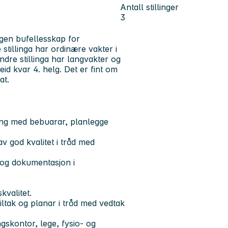
Antall stillinger
3
egen bufellesskap for
stillinga har ordinære vakter i
dre stillinga har langvakter og
id kvar 4. helg. Det er fint om
at.
ling med bebuarar, planlegge
v god kvalitet i tråd med
k og dokumentasjon i
kvalitet.
iltak og planar i tråd med vedtak
gskontor, lege, fysio- og