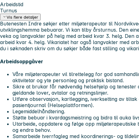
Arbeidstid
Turnus
Vis flere detaljer
Butenesten Indre søkjer etter miljøterapeutar til Nordvikv
utviklingshemma bebuarar. Vi kan tilby årsturnus. Den eine 
veka og langvakter på helg med arbeid kvar 3. helg. Den an
arbeid kvar 4. helg. Vikariatet har også langvakter med arbe
du i søknaden skriv om du søkjer både fast stilling og vikari
Arbeidsoppgåver
Våre miljøterapeuter vil tilrettelegg for god samhand
aktivitetar og yte personleg og praktisk bistand.
Sikre at brukar får nødvendig helsehjelp og tenester a
gjeldande lover, avtalar og retningslinjer.
Utføre observasjon, kartlegging, iverksetting av tilta
pasientjournal (Helseplattformen).
Legemiddelhåndtering.
Støtte bebuar i kvardagsmeistring og bidra til auka livs
Utarbeide, oppdatere og følge opp miljøterapeutiske t
og endra behov.
Samarbeide tverrfagleg med koordinerings- og tildelin