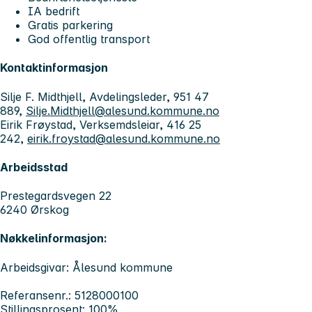
IA bedrift
Gratis parkering
God offentlig transport
Kontaktinformasjon
Silje F. Midthjell, Avdelingsleder, 951 47
889,
Silje.Midthjell@alesund.kommune.no
Eirik Frøystad, Verksemdsleiar, 416 25
242,
eirik.froystad@alesund.kommune.no
Arbeidsstad
Prestegardsvegen 22
6240 Ørskog
Nøkkelinformasjon:
Arbeidsgivar: Ålesund kommune
Referansenr.: 5128000100
Stillingsprosent: 100%