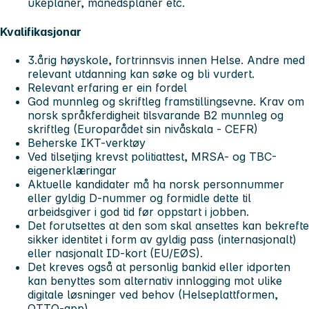
ukeplaner, månedsplaner etc.
Kvalifikasjonar
3.årig høyskole, fortrinnsvis innen Helse. Andre med
relevant utdanning kan søke og bli vurdert.
Relevant erfaring er ein fordel
God munnleg og skriftleg framstillingsevne. Krav om
norsk språkferdigheit tilsvarande B2 munnleg og
skriftleg (Europarådet sin nivåskala - CEFR)
Beherske IKT-verktøy
Ved tilsetjing krevst politiattest, MRSA- og TBC-
eigenerklæringar
Aktuelle kandidater må ha norsk personnummer
eller gyldig D-nummer og formidle dette til
arbeidsgiver i god tid før oppstart i jobben.
Det forutsettes at den som skal ansettes kan bekrefte
sikker identitet i form av gyldig pass (internasjonalt)
eller nasjonalt ID-kort (EU/EØS).
Det kreves også at personlig bankid eller idporten
kan benyttes som alternativ innlogging mot ulike
digitale løsninger ved behov (Helseplattformen,
OTTO-app)