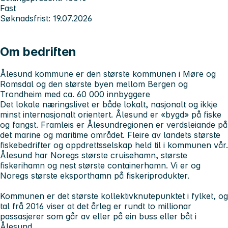
Fast
Søknadsfrist: 19.07.2026
Om bedriften
Ålesund kommune er den største kommunen i Møre og
Romsdal og den største byen mellom Bergen og
Trondheim med ca. 60 000 innbyggere
Det lokale næringslivet er både lokalt, nasjonalt og ikkje
minst internasjonalt orientert. Ålesund er «bygd» på fiske
og fangst. Framleis er Ålesundregionen er verdsleiande på
det marine og maritime området. Fleire av landets største
fiskebedrifter og oppdrettsselskap held til i kommunen vår.
Ålesund har Noregs største cruisehamn, største
fiskerihamn og nest største containerhamn. Vi er og
Noregs største eksporthamn på fiskeriprodukter.
Kommunen er det største kollektivknutepunktet i fylket, og
tal frå 2016 viser at det årleg er rundt to millionar
passasjerer som går av eller på ein buss eller båt i
Ålesund.