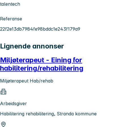
talentech
Referanse
22f2e13db7984fe98bddc1e243f179a9
Lignende annonser
Miljøterapeut - Eining for
habilitering/rehabilitering
Miljøterapeut Hab/rehab
Arbeidsgiver
Habilitering rehabilitering, Stranda kommune