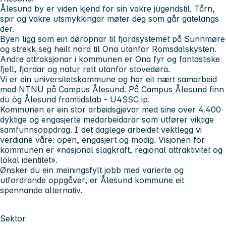
Ålesund by er viden kjend for sin vakre jugendstil. Tårn,
spir og vakre utsmykkingar møter deg som går gatelangs
der.
Byen ligg som ein døropnar til fjordsystemet på Sunnmøre
og strekk seg heilt nord til Ona utanfor Romsdalskysten.
Andre attraksjonar i kommunen er Ona fyr og fantastiske
fjell, fjordar og natur rett utanfor stovedøra.
Vi er ein universitetskommune og har eit nært samarbeid
med NTNU på Campus Ålesund. På Campus Ålesund finn
du òg Ålesund framtidslab - U4SSC ip.
Kommunen er ein stor arbeidsgjevar med sine over 4.400
dyktige og engasjerte medarbeidarar som utfører viktige
samfunnsoppdrag. I det daglege arbeidet vektlegg vi
verdiane våre: open, engasjert og modig. Visjonen for
kommunen er «nasjonal slagkraft, regional attraktivitet og
lokal identitet».
Ønsker du ein meiningsfylt jobb med varierte og
utfordrande oppgåver, er Ålesund kommune eit
spennande alternativ.
Sektor