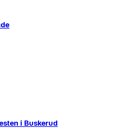
åde
esten i Buskerud