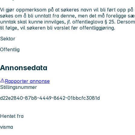
Vi gjør oppmerksom på at søkeres navn vil bli ført opp på o
søkes om å bli unntatt fra denne, men det må foreligge sær
unntak skal kunne innvilges, jf. offentleglova § 25. Dersom
til følge, vil søkeren bli varslet før offentliggjøring.
Sektor
Offentlig
Annonsedata
Rapporter annonse
Stillingsnummer
d22e2840-87b8-4449-8642-01bbcfc3081d
Hentet fra
visma