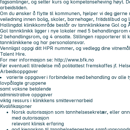
fagsamlinger, og setter kurs og kompetanseheving høyt. Det 
arbeidstiden.
Om du ønsker å flytte til kommunen, hjelper vi deg gjerne
veiledning innen bolig, skoler, barnehager, fritidstilbud og 
Hallingdal klinikkområde består av tannklinikkene Gol og Å
Gol tannklinikk ligger i nye lokaler med 5 behandlingsrom o
2 behandlingsrom, og 4 ansatte. Stillingen rapporterer til k
tannklinikkene og har personalansvar.
Vennligst oppgi ditt HPR nummer, og vedlegg dine vitnemål 
Talent Hire.
For mer informasjon se: http://www.bfk.no
Før eventuell tiltredelse må politiattest fremskaffes jf. He
Arbeidsoppgaver
varierte oppgaver i forbindelse med behandling av alle t
lovpålagte gruppene
samt voksne betalende
administrative oppgaver
viktig ressurs i klinikkens smittevernarbeid
Kvalifikasjoner
Norsk autorisasjon som tannhelsesekretær, eller ann
med autorisasjon
relevant klinisk erfaring
god kjennskap til tannhelsetjenestens samfunnsoppd