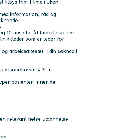
tilbys trim 1 time i uken i
 med informasjon, råd og
liknende.
l.
g 10 ansatte. Ål tannklinikk har
linikkleder som er leder for
og arbeidsattester i din søknad i
lsepersonelloven § 20 a.
yper pasienter- innen de
en relevant helse utdannelse
rag