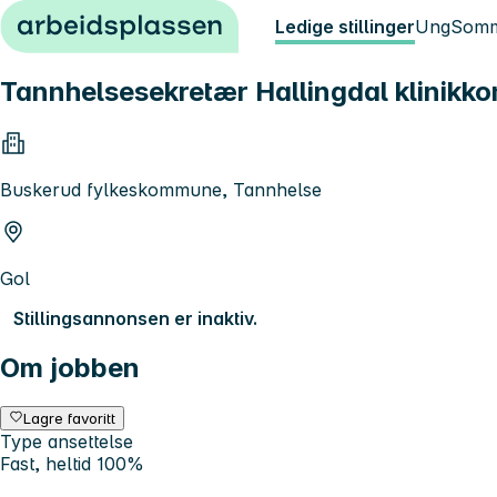
Hopp til innhold
Ledige stillinger
Ung
Somm
Tannhelsesekretær Hallingdal klinikk
Buskerud fylkeskommune, Tannhelse
Gol
Stillingsannonsen er inaktiv.
Om jobben
Lagre favoritt
Type ansettelse
Fast, heltid 100%