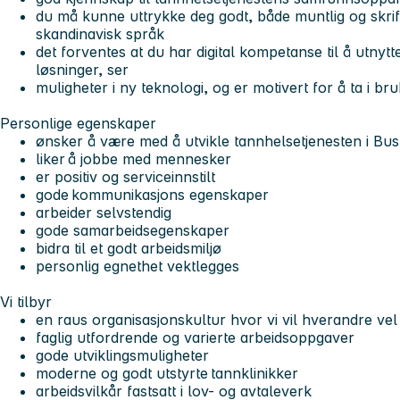
du må kunne uttrykke deg godt, både muntlig og skrift
skandinavisk språk
det forventes at du har digital kompetanse til å utn
løsninger, ser
muligheter i ny teknologi, og er motivert for å ta i bru
Personlige egenskaper
ønsker å være med å utvikle tannhelsetjenesten i Bu
liker å jobbe med mennesker
er positiv og serviceinnstilt
gode kommunikasjons egenskaper
arbeider selvstendig
gode samarbeidsegenskaper
bidra til et godt arbeidsmiljø
personlig egnethet vektlegges
Vi tilbyr
en raus organisasjonskultur hvor vi vil hverandre vel 
faglig utfordrende og varierte arbeidsoppgaver
gode utviklingsmuligheter
moderne og godt utstyrte tannklinikker
arbeidsvilkår fastsatt i lov- og avtaleverk