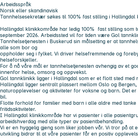
Arbeidsspråk
Norsk eller skandinavisk
Tannhelsesekretær søkes til 100% fast stilling i Hallingdal
Hallingdal klinikkområde har ledig 100% fast stilling som 
september 2026. Arbeidssted vil for tiden være Gol tannkli
Tannhelsetjenesten i Buskerud sin målsetting er at tannhelse
alle som bor og
oppholder seg i fylket. Vi driver helsefremmende og foreb
helseforskjeller.
For å nå våre mål er tannhelsetjenesten avhengig av et g
innenfor helse, omsorg og oppvekst.
Gol tannklinikk ligger i Hallingdal som er et flott sted med 
Hallingdal ligger sentralt plassert mellom Oslo og Bergen
naturopplevelser og aktiviteter for voksne og barn. Det er
bil.
Flotte forhold for familier med barn i alle aldre med tank
fritidsaktiviteter.
I Hallingdal klinikkområde har vi pasienter i alle pasientgru
arbeidshverdag med alle typer av pasientbehandling.
Vi er en hyggelig gjeng som liker jobben vår. Vi tror på at e
utvikling bidrar til at våre pasienter får en positiv opplevel