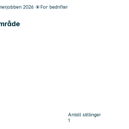
erjobben
2026
☀️
For bedrifter
område
Antall stillinger
1