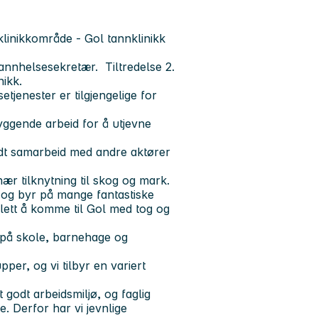
 klinikkområde - Gol tannklinikk
tannhelsesekretær. Tiltredelse 2.
nikk.
tjenester er tilgjengelige for
yggende arbeid for å utjevne
odt samarbeid med andre aktører
nær tilknytning til skog og mark.
, og byr på mange fantastiske
 lett å komme til Gol med tog og
e på skole, barnehage og
pper, og vi tilbyr en variert
t godt arbeidsmiljø, og faglig
se. Derfor har vi jevnlige