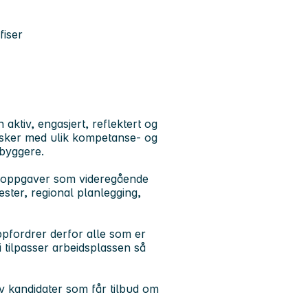
fiser
tiv, engasjert, reflektert og
esker med ulik kompetanse- og
nbyggere.
soppgaver som videregående
ester, regional planlegging,
pfordrer derfor alle som er
 Vi tilpasser arbeidsplassen så
av kandidater som får tilbud om