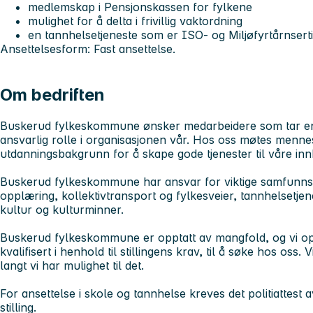
medlemskap i Pensjonskassen for fylkene
mulighet for å delta i frivillig vaktordning
en tannhelsetjeneste som er ISO- og Miljøfyrtårnserti
Ansettelsesform: Fast ansettelse.
Om bedriften
Buskerud fylkeskommune ønsker medarbeidere som tar en ak
ansvarlig rolle i organisasjonen vår. Hos oss møtes menn
utdanningsbakgrunn for å skape gode tjenester til våre in
Buskerud fylkeskommune har ansvar for viktige samfunn
opplæring, kollektivtransport og fylkesveier, tannhelsetjen
kultur og kulturminner.
Buskerud fylkeskommune er opptatt av mangfold, og vi op
kvalifisert i henhold til stillingens krav, til å søke hos oss.
langt vi har mulighet til det.
For ansettelse i skole og tannhelse kreves det politiattest 
stilling.