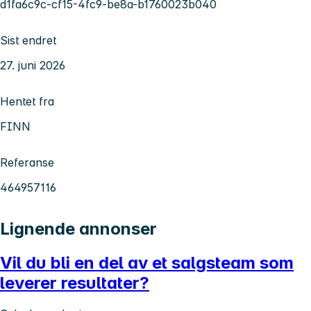
d1fa6c9c-cf15-4fc9-be8a-b1760023b040
Sist endret
27. juni 2026
Hentet fra
FINN
Referanse
464957116
Lignende annonser
Vil du bli en del av et salgsteam som
leverer resultater?