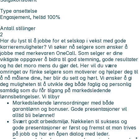
Type ansettelse
Engasjement, heltid 100%
Antall stillinger
2
Har du lyst til å jobbe for et selskap i vekst med gode
karrieremuligheter? Vi søker nå selgere som ønsker å
jobbe med merkevaren OneCall. Som selger er dine
viktigste oppgaver å bidra til god stemning, gode resultater
og ha det moro mens du gjør det. Her vil du være
omringet av flinke selgere som motiverer og hjelper deg til
å nå målene dine, her blir du sett og hørt. Vi ønsker å gi
deg muligheten til å utvikle deg både faglig og personlig
samtidig som du får tilgang på markedsledende
lønnsbetingelser.
Vi tilbyr
Markedsledende lønnsordninger med både
garantilønn og bonuser. Gode presentasjoner vil
alltid bli belønnet!
Svært godt arbeidsmiljø. Nøkkelen til suksess og
gode presentasjoner er først og fremst at man trives
på jobb og har en åpen dialog med leder.