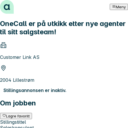
Hopp til innhold
Meny
OneCall er på utkikk etter nye agenter
til sitt salgsteam!
Customer Link AS
2004 Lillestrøm
Stillingsannonsen er inaktiv.
Om jobben
Lagre favoritt
Stillingstittel
Salgskonsulent