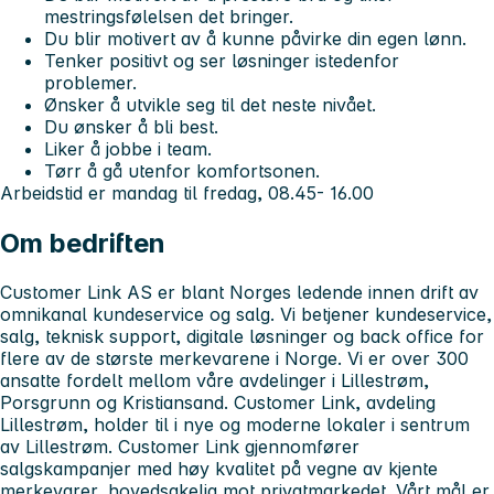
mestringsfølelsen det bringer.
Du blir motivert av å kunne påvirke din egen lønn.
Tenker positivt og ser løsninger istedenfor
problemer.
Ønsker å utvikle seg til det neste nivået.
Du ønsker å bli best.
Liker å jobbe i team.
Tørr å gå utenfor komfortsonen.
Arbeidstid er mandag til fredag, 08.45- 16.00
Om bedriften
Customer Link AS er blant Norges ledende innen drift av
omnikanal kundeservice og salg. Vi betjener kundeservice,
salg, teknisk support, digitale løsninger og back office for
flere av de største merkevarene i Norge. Vi er over 300
ansatte fordelt mellom våre avdelinger i Lillestrøm,
Porsgrunn og Kristiansand. Customer Link, avdeling
Lillestrøm, holder til i nye og moderne lokaler i sentrum
av Lillestrøm. Customer Link gjennomfører
salgskampanjer med høy kvalitet på vegne av kjente
merkevarer, hovedsakelig mot privatmarkedet. Vårt mål er