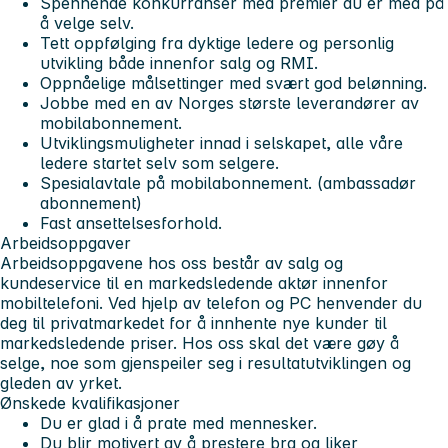
Spennende konkurranser med premier du er med på
å velge selv.
Tett oppfølging fra dyktige ledere og personlig
utvikling både innenfor salg og RMI.
Oppnåelige målsettinger med svært god belønning.
Jobbe med en av Norges største leverandører av
mobilabonnement.
Utviklingsmuligheter innad i selskapet, alle våre
ledere startet selv som selgere.
Spesialavtale på mobilabonnement. (ambassadør
abonnement)
Fast ansettelsesforhold.
Arbeidsoppgaver
Arbeidsoppgavene hos oss består av salg og
kundeservice til en markedsledende aktør innenfor
mobiltelefoni. Ved hjelp av telefon og PC henvender du
deg til privatmarkedet for å innhente nye kunder til
markedsledende priser. Hos oss skal det være gøy å
selge, noe som gjenspeiler seg i resultatutviklingen og
gleden av yrket.
Ønskede kvalifikasjoner
Du er glad i å prate med mennesker.
Du blir motivert av å prestere bra og liker