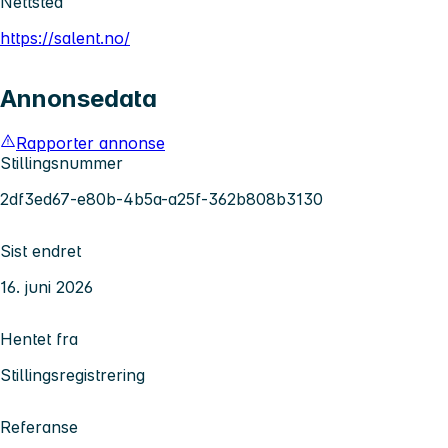
Nettsted
https://salent.no/
Annonsedata
Rapporter annonse
Stillingsnummer
2df3ed67-e80b-4b5a-a25f-362b808b3130
Sist endret
16. juni 2026
Hentet fra
Stillingsregistrering
Referanse