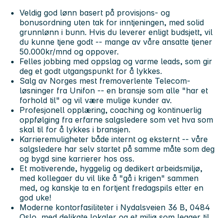
Veldig god lønn basert på provisjons- og
bonusordning
uten tak for inntjeningen, med solid
grunnlønn i bunn. Hvis du leverer enligt budsjett, vil
du kunne tjene godt -- mange av våre ansatte tjener
50.000kr/mnd og oppover.
Felles jobbing med oppslag og varme leads
, som gir
deg et godt utgangspunkt for å lykkes.
Salg av Norges mest fremoverlente Telecom-
løsninger
fra Unifon -- en bransje som alle "har et
forhold til" og vil være mulige kunder av.
Profesjonell opplæring, coaching og kontinuerlig
oppfølging
fra erfarne salgsledere som vet hva som
skal til for å lykkes i bransjen.
Karrieremuligheter både internt og eksternt
-- våre
salgsledere har selv startet på samme måte som deg
og bygd sine karrierer hos oss.
Et motiverende, hyggelig og dedikert arbeidsmiljø
,
med kollegaer du vil like å "gå i krigen" sammen
med, og kanskje ta en fortjent fredagspils etter en
god uke!
Moderne kontorfasiliteter i Nydalsveien 36 B, 0484
Oslo
, med delikate lokaler og et miljø som legger til