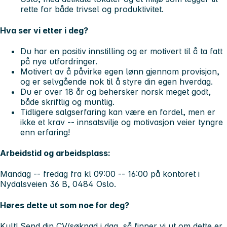
rette for både trivsel og produktivitet.
Hva ser vi etter i deg?
Du har en
positiv innstilling
og er motivert til å ta fatt
på nye utfordringer.
Motivert av å påvirke egen lønn
gjennom provisjon,
og er selvgående nok til å styre din egen hverdag.
Du er
over 18 år
og
behersker norsk meget godt
,
både skriftlig og muntlig.
Tidligere salgserfaring kan være en fordel, men er
ikke et krav --
innsatsvilje og motivasjon
veier tyngre
enn erfaring!
Arbeidstid og arbeidsplass:
Mandag -- fredag fra kl 09:00 -- 16:00 på kontoret i
Nydalsveien 36 B, 0484 Oslo.
Høres dette ut som noe for deg?
Kult!
Send din CV/søknad i dag, så finner vi ut om dette er