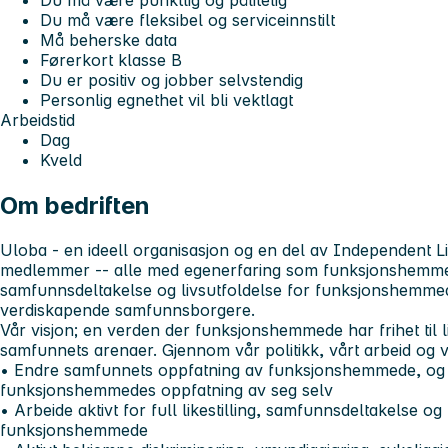
Du må være punktlig og pålitelig
Du må være fleksibel og serviceinnstilt
Må beherske data
Førerkort klasse B
Du er positiv og jobber selvstendig
Personlig egnethet vil bli vektlagt
Arbeidstid
Dag
Kveld
Om bedriften
Uloba - en ideell organisasjon og en del av Independent L
medlemmer -- alle med egenerfaring som funksjonshemmet. Vi
samfunnsdeltakelse og livsutfoldelse for funksjonshemmed
verdiskapende samfunnsborgere.
Vår visjon; en verden der funksjonshemmede har frihet til l
samfunnets arenaer. Gjennom vår politikk, vårt arbeid og vå
• Endre samfunnets oppfatning av funksjonshemmede, og 
funksjonshemmedes oppfatning av seg selv
• Arbeide aktivt for full likestilling, samfunnsdeltakelse og 
funksjonshemmede