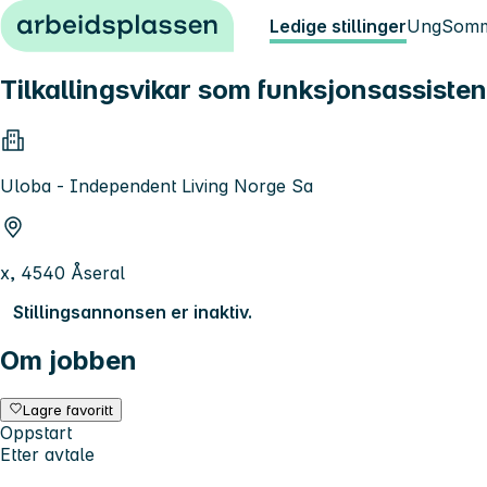
Hopp til innhold
Ledige stillinger
Ung
Somm
Tilkallingsvikar som funksjonsassisten
Uloba - Independent Living Norge Sa
x, 4540 Åseral
Stillingsannonsen er inaktiv.
Om jobben
Lagre favoritt
Oppstart
Etter avtale