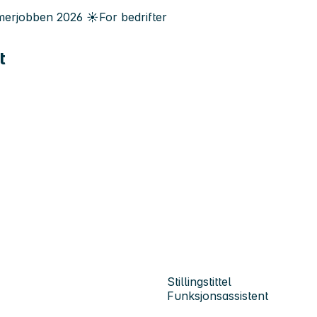
erjobben
2026
☀️
For bedrifter
t
Stillingstittel
Funksjonsassistent