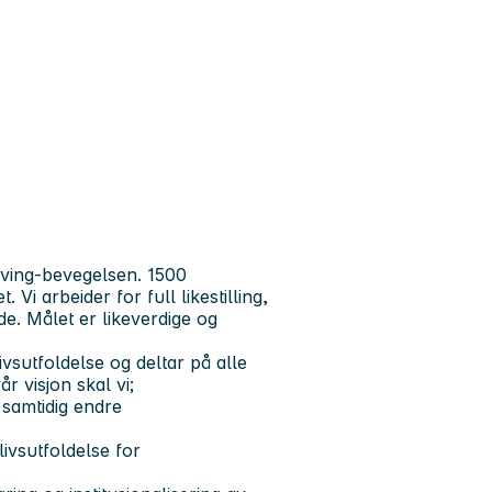
iving-bevegelsen. 1500
 arbeider for full likestilling,
e. Målet er likeverdige og
ivsutfoldelse og deltar på alle
r visjon skal vi;
samtidig endre
livsutfoldelse for