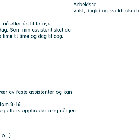
Arbeidstid
Vakt, dagtid og kveld, uked
å etter én til to nye
rdag. Som min assistent skal du
ime til time og dag til dag.
avær av faste assistenter og kan
llom 8-16
eg ellers oppholder meg når jeg
o.l.)