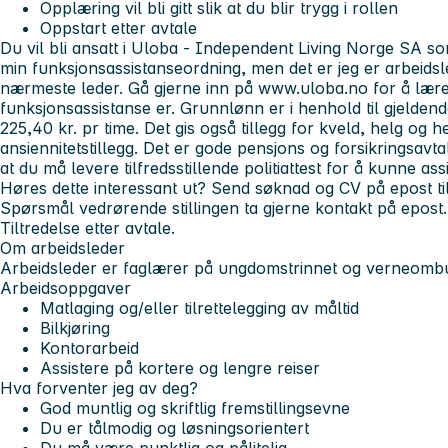
Opplæring vil bli gitt slik at du blir trygg i rollen
Oppstart etter avtale
Du vil bli ansatt i Uloba - Independent Living Norge SA s
min funksjonsassistanseordning, men det er jeg er arbeidsl
nærmeste leder. Gå gjerne inn på www.uloba.no for å læ
funksjonsassistanse er. Grunnlønn er i henhold til gjelden
225,40 kr. pr time. Det gis også tillegg for kveld, helg og h
ansiennitetstillegg. Det er gode pensjons og forsikringsav
at du må levere tilfredsstillende politiattest for å kunne as
Høres dette interessant ut? Send søknad og CV på epost ti
Spørsmål vedrørende stillingen ta gjerne kontakt på epost.
Tiltredelse etter avtale.
Om arbeidsleder
Arbeidsleder er faglærer på ungdomstrinnet og verneombu
Arbeidsoppgaver
Matlaging og/eller tilrettelegging av måltid
Bilkjøring
Kontorarbeid
Assistere på kortere og lengre reiser
Hva forventer jeg av deg?
God muntlig og skriftlig fremstillingsevne
Du er tålmodig og løsningsorientert