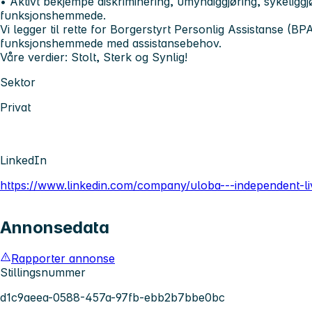
• Aktivt bekjempe diskriminering, umyndiggjøring, sykeliggjø
funksjonshemmede.
Vi legger til rette for Borgerstyrt Personlig Assistanse (BPA
funksjonshemmede med assistansebehov.
Våre verdier: Stolt, Sterk og Synlig!
Sektor
Privat
LinkedIn
https://www.linkedin.com/company/uloba---independent-li
Annonsedata
Rapporter annonse
Stillingsnummer
d1c9aeea-0588-457a-97fb-ebb2b7bbe0bc