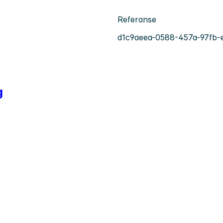
Referanse
d1c9aeea-0588-457a-97fb
g