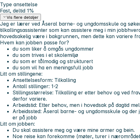
Type ansettelse
Fast, deltid 1%
Vis flere detaljer
Jeg er lærer ved Åseral barne- og ungdomsskule og søker n
tilkallingsassistenter som kan assistere meg i min jobbhve
hovedsakelig være i bakgrunnen, men dette kan variere fra t
Hvem kan jobben passe for?
du som liker å omgås ungdommer
du som trives i et skolemiljø
du som er tålmodig og strukturert
du som vil ha en meningsfull jobb
Litt om stillingene:
Ansettelsesform: Tilkalling
Antall stillinger: 1-2
Stillingsstørrelse: Tilkalling er etter behov og ved fr
derfor variere.
Arbeidstid: Etter behov, men i hovedsak på dagtid me
Arbeidssted: Åseral barne- og ungdomsskule og der j
er på jobb
Litt om jobben:
Du skal assistere meg og være mine armer og bein.
Noe reise kan forekomme (møter, turer i nærområdet 