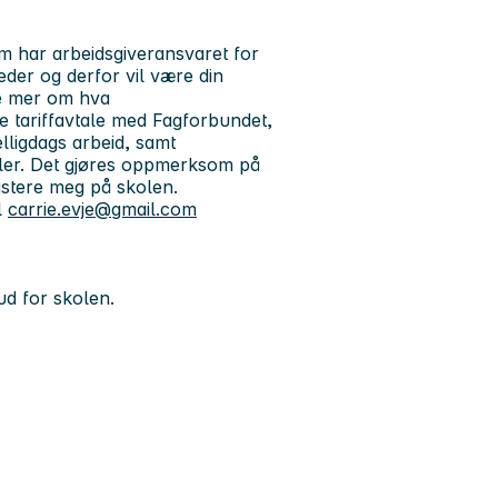
om har arbeidsgiveransvaret for
eder og derfor vil være din
re mer om hva
de tariffavtale med Fagforbundet,
elligdags arbeid, samt
taler. Det gjøres oppmerksom på
sistere meg på skolen.
l
carrie.evje@gmail.com
d for skolen.