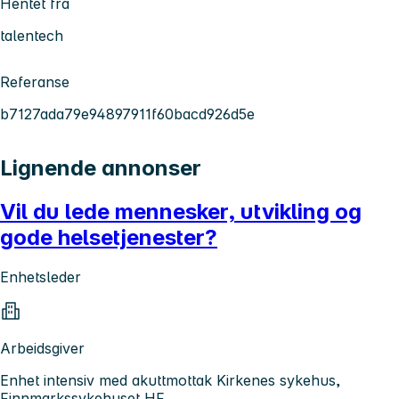
Hentet fra
talentech
Referanse
b7127ada79e94897911f60bacd926d5e
Lignende annonser
Vil du lede mennesker, utvikling og
gode helsetjenester?
Enhetsleder
Arbeidsgiver
Enhet intensiv med akuttmottak Kirkenes sykehus,
Finnmarkssykehuset HF