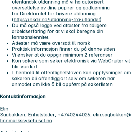
utenlandsk utdanning må vi ha autorisert
oversettelse av dine papirer og godkjenning
fra Direktoratet for høyere utdanning
(
https://hkdir.no/utdanning-fra-utlandet
)
Du må også legge ved attester fra tidligere
arbeidserfaring for at vi skal beregne din
lønnsansiennitet.
Attester må være oversatt til norsk
Praktisk informasjon finner du på
denne
siden
Vi ønsker at du oppgir minimum 2 referanser
Kun søkere som søker elektronisk via WebCruiter vil
blir vurdert
I henhold til offentlighetsloven kan opplysninger om
søkeren bli offentliggjort selv om søkeren har
anmodet om ikke å bli oppført på søkerlisten
Kontaktinformasjon
Elin
Sagbakken, Enhetsleder, +4740244026,
elin.sagbakken@
finnmarkssykehuset.no