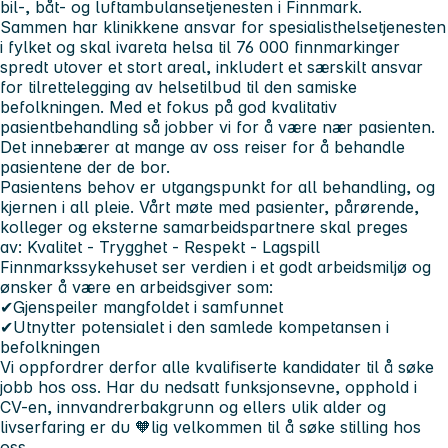
bil-, båt- og luftambulansetjenesten i Finnmark.
Sammen har klinikkene ansvar for spesialisthelsetjenesten
i fylket og skal ivareta helsa til
76 000 finnmarkinger
spredt utover et stort areal, inkludert et særskilt ansvar
for tilrettelegging av helsetilbud til den samiske
befolkningen. Med et fokus på god kvalitativ
pasientbehandling så jobber vi for å være nær pasienten.
Det innebærer at mange av oss reiser for å behandle
pasientene der de bor.
Pasientens behov er utgangspunkt for all behandling, og
kjernen i all pleie. Vårt møte med pasienter, pårørende,
kolleger og eksterne samarbeidspartnere skal preges
av:
Kvalitet - Trygghet - Respekt - Lagspill
Finnmarkssykehuset ser verdien i et godt arbeidsmiljø og
ønsker å være en arbeidsgiver som:
✔Gjenspeiler mangfoldet i samfunnet
✔Utnytter potensialet i den samlede kompetansen i
befolkningen
Vi oppfordrer derfor alle kvalifiserte kandidater til å søke
jobb hos oss. Har du nedsatt funksjonsevne, opphold i
CV-en, innvandrerbakgrunn og ellers ulik alder og
livserfaring er du 🧡lig velkommen til å søke stilling hos
oss.