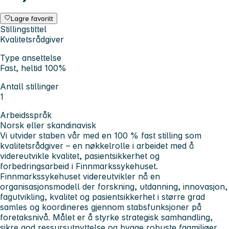
Lagre favoritt
Stillingstittel
Kvalitetsrådgiver
Type ansettelse
Fast, heltid 100%
Antall stillinger
1
Arbeidsspråk
Norsk eller skandinavisk
Vi utvider staben vår med en 100 % fast stilling som
kvalitetsrådgiver – en nøkkelrolle i arbeidet med å
videreutvikle kvalitet, pasientsikkerhet og
forbedringsarbeid i Finnmarkssykehuset.
Finnmarkssykehuset
videreutvikler nå en
organisasjonsmodell der forskning, utdanning, innovasjon,
fagutvikling, kvalitet og pasientsikkerhet i større grad
samles og koordineres gjennom stabsfunksjoner på
foretaksnivå. Målet er å styrke strategisk samhandling,
sikre god ressursutnyttelse og bygge robuste fagmiljøer