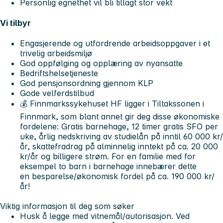
Personlig egnethet vil bli tillagt stor vekt
Vi tilbyr
Engasjerende og utfordrende arbeidsoppgaver i et
trivelig arbeidsmiljø
God oppfølging og opplæring av nyansatte
Bedriftshelsetjeneste
God pensjonsordning gjennom KLP
Gode velferdstilbud
💰 Finnmarkssykehuset HF ligger i Tiltakssonen i
Finnmark, som blant annet gir deg disse økonomiske
fordelene: Gratis barnehage, 12 timer gratis SFO per
uke, årlig nedskriving av studielån på inntil 60 000 kr/
år, skattefradrag på alminnelig inntekt på ca. 20 000
kr/år og billigere strøm. For en familie med for
eksempel to barn i barnehage innebærer dette
en besparelse/økonomisk fordel på ca. 190 000 kr/
år!
Viktig informasjon til deg som søker
Husk å legge med vitnemål/autorisasjon. Ved