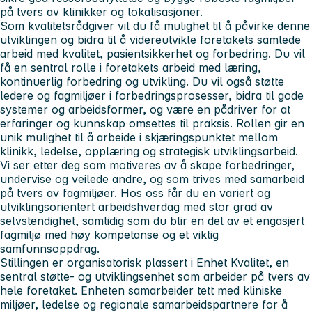
på tvers av klinikker og lokalisasjoner.
Som kvalitetsrådgiver
vil du få mulighet til å påvirke denne
utviklingen og bidra til å videreutvikle foretakets samlede
arbeid med kvalitet, pasientsikkerhet og forbedring. Du vil
få en sentral rolle i foretakets arbeid med læring,
kontinuerlig forbedring og utvikling. Du vil også støtte
ledere og fagmiljøer i forbedringsprosesser, bidra til gode
systemer og arbeidsformer, og være en pådriver for at
erfaringer og kunnskap omsettes til praksis. Rollen gir en
unik mulighet til å arbeide i skjæringspunktet mellom
klinikk, ledelse, opplæring og strategisk utviklingsarbeid.
Vi ser etter deg
som motiveres av å skape forbedringer,
undervise og veilede andre, og som trives med samarbeid
på tvers av fagmiljøer. Hos oss får du en variert og
utviklingsorientert arbeidshverdag med stor grad av
selvstendighet, samtidig som du blir en del av et engasjert
fagmiljø med høy kompetanse og et viktig
samfunnsoppdrag.
Stillingen er organisatorisk plassert i Enhet Kvalitet, en
sentral støtte- og utviklingsenhet som arbeider på tvers av
hele foretaket. Enheten samarbeider tett med kliniske
miljøer, ledelse og regionale samarbeidspartnere for å