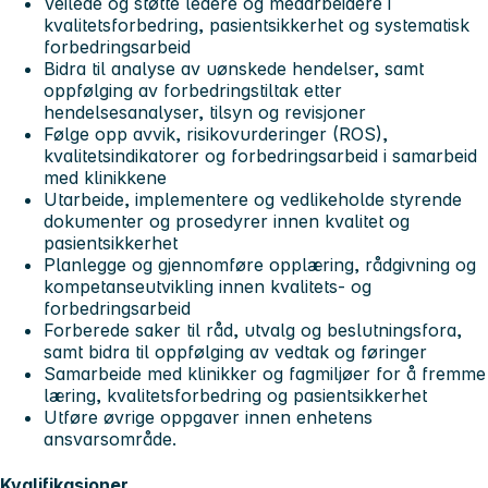
Veilede og støtte ledere og medarbeidere i
kvalitetsforbedring, pasientsikkerhet og systematisk
forbedringsarbeid
Bidra til analyse av uønskede hendelser, samt
oppfølging av forbedringstiltak etter
hendelsesanalyser, tilsyn og revisjoner
Følge opp avvik, risikovurderinger (ROS),
kvalitetsindikatorer og forbedringsarbeid i samarbeid
med klinikkene
Utarbeide, implementere og vedlikeholde styrende
dokumenter og prosedyrer innen kvalitet og
pasientsikkerhet
Planlegge og gjennomføre opplæring, rådgivning og
kompetanseutvikling innen kvalitets- og
forbedringsarbeid
Forberede saker til råd, utvalg og beslutningsfora,
samt bidra til oppfølging av vedtak og føringer
Samarbeide med klinikker og fagmiljøer for å fremme
læring, kvalitetsforbedring og pasientsikkerhet
Utføre øvrige oppgaver innen enhetens
ansvarsområde.
Kvalifikasjoner