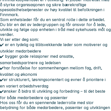
å styrke organisasjonen og sikre bærekraftige
spesialisthelsetjenester av høy kvalitet til befolkningen i
Finnmark.
Som enhetsleder får du en sentral rolle i dette arbeidet.
Du blir en del av ledergruppen og får ansvar for å lede,
utvikle og følge opp enheten i tråd med sykehusets mål og
verdier.
Vi ser etter deg som:
✔️ er en tydelig og tillitsvekkende leder som motiverer og
utvikler medarbeidere
✔️ bygger gode relasjoner med ansatte,
samarbeidspartnere og ledelsen
✔️har forståelse for sammenhengen mellom fag, drift,
kvalitet og økonomi
✔️er strukturert, løsningsorientert og evner å prioritere i
en variert arbeidshverdag
✔️ønsker å bidra til utvikling og forbedring – til det beste
for både medarbeidere og pasienter
Hos oss får du en spennende lederrolle med stor
betydning for både medarbeidere, pasienter og utviklingen