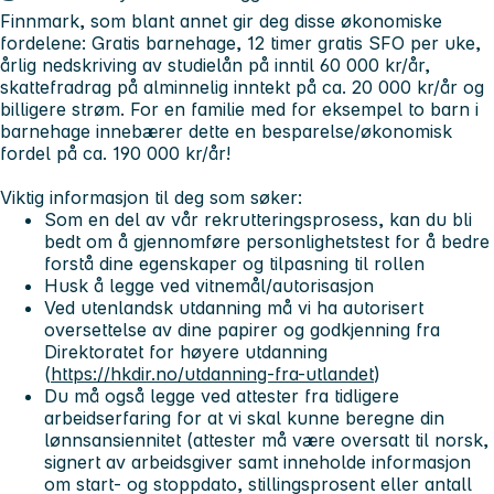
Finnmark, som blant annet gir deg disse økonomiske
fordelene: Gratis barnehage, 12 timer gratis SFO per uke,
årlig nedskriving av studielån på inntil 60 000 kr/år,
skattefradrag på alminnelig inntekt på ca. 20 000 kr/år og
billigere strøm. For en familie med for eksempel to barn i
barnehage innebærer dette en besparelse/økonomisk
fordel på ca. 190 000 kr/år!
Viktig informasjon til deg som søker:
Som en del av vår rekrutteringsprosess, kan du bli
bedt om å gjennomføre personlighetstest for å bedre
forstå dine egenskaper og tilpasning til rollen
Husk å legge ved vitnemål/autorisasjon
Ved utenlandsk utdanning må vi ha autorisert
oversettelse av dine papirer og godkjenning fra
Direktoratet for høyere utdanning
(
https://hkdir.no/utdanning-fra-utlandet
)
Du må også legge ved attester fra tidligere
arbeidserfaring for at vi skal kunne beregne din
lønnsansiennitet (attester må være oversatt til norsk,
signert av arbeidsgiver samt inneholde informasjon
om start- og stoppdato, stillingsprosent eller antall