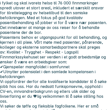
i fylket og skal ivareta helsa til
76 000 finnmarkinger
spredt utover et stort areal, inkludert et særskilt ansvar
for tilrettelegging av helsetilbud til den samiske
befolkningen. Med et fokus på god kvalitativ
pasientbehandling så jobber vi for å være nær pasienten.
Det innebærer at mange av oss reiser for å behandle
pasientene der de bor.
Pasientens behov er utgangspunkt for all behandling, og
kjernen i all pleie. Vårt møte med pasienter, pårørende,
kolleger og eksterne samarbeidspartnere skal preges
av:
Kvalitet - Trygghet - Respekt - Lagspill
Finnmarkssykehuset ser verdien i et godt arbeidsmiljø og
ønsker å være en arbeidsgiver som:
✔Gjenspeiler mangfoldet i samfunnet
✔Utnytter potensialet i den samlede kompetansen i
befolkningen
Vi oppfordrer derfor alle kvalifiserte kandidater til å søke
jobb hos oss. Har du nedsatt funksjonsevne, opphold i
CV-en, innvandrerbakgrunn og ellers ulik alder og
livserfaring er du 🧡lig velkommen til å søke stilling hos
oss.
Vi søker de tøffe og fleksible fagfolkene. Her er små