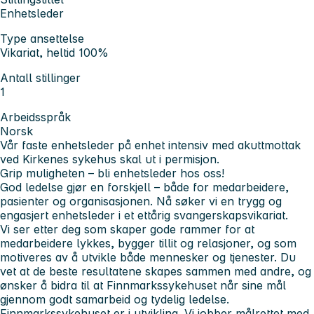
Enhetsleder
Type ansettelse
Vikariat, heltid 100%
Antall stillinger
1
Arbeidsspråk
Norsk
Vår faste enhetsleder
på enhet intensiv med akuttmottak
ved Kirkenes sykehus
skal ut i permisjon.
Grip muligheten – bli enhetsleder hos oss!
God ledelse gjør en forskjell – både for medarbeidere,
pasienter og organisasjonen. Nå søker vi en trygg og
engasjert enhetsleder i et ettårig svangerskapsvikariat.
Vi ser etter deg som skaper gode rammer for at
medarbeidere lykkes, bygger tillit og relasjoner, og som
motiveres av å utvikle både mennesker og tjenester. Du
vet at de beste resultatene skapes sammen med andre, og
ønsker å bidra til at Finnmarkssykehuset når sine mål
gjennom godt samarbeid og tydelig ledelse.
Finnmarkssykehuset er i utvikling. Vi jobber målrettet med