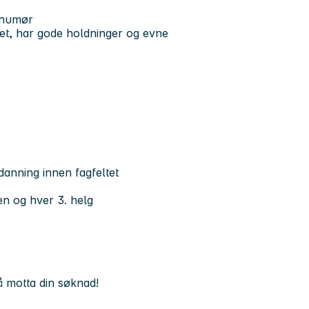
t humør
ttet, har gode holdninger og evne
danning innen fagfeltet
en og hver 3. helg
 å motta din søknad!