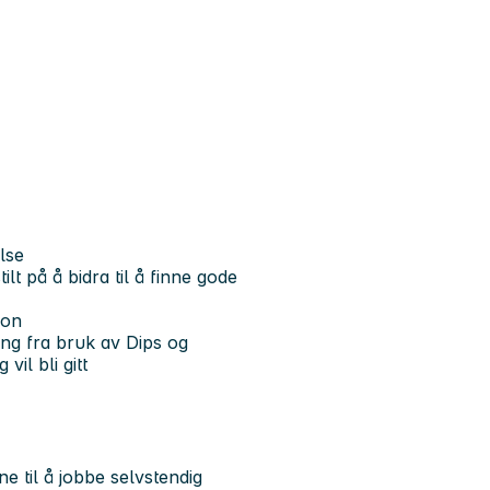
lse
ilt på å bidra til å finne gode
jon
ring fra bruk av Dips og
il bli gitt
 til å jobbe selvstendig