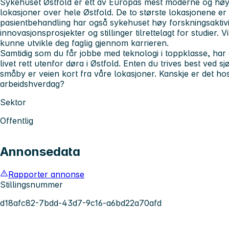
Sykehuset Østfold er ett av Europas mest moderne og hø
lokasjoner over hele Østfold. De to største lokasjonene er p
pasientbehandling har også sykehuset høy forskningsaktiv
innovasjonsprosjekter og stillinger tilrettelagt for studier. Vi
kunne utvikle deg faglig gjennom karrieren.
Samtidig som du får jobbe med teknologi i toppklasse, har
livet rett utenfor døra i Østfold. Enten du trives best ved sj
småby er veien kort fra våre lokasjoner. Kanskje er det ho
arbeidshverdag?
Sektor
Offentlig
Annonsedata
Rapporter annonse
Stillingsnummer
d18afc82-7bdd-43d7-9c16-a6bd22a70afd