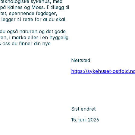
yteknologiske sykehus, med
å Kalnes og Moss. I tillegg til
itet, spennende fagdager,
 legger til rette for at du skal
 du også naturen og det gode
øen, i marka eller i en hyggelig
s oss du finner din nye
Nettsted
https://sykehuset-ostfold.n
Sist endret
15. juni 2026