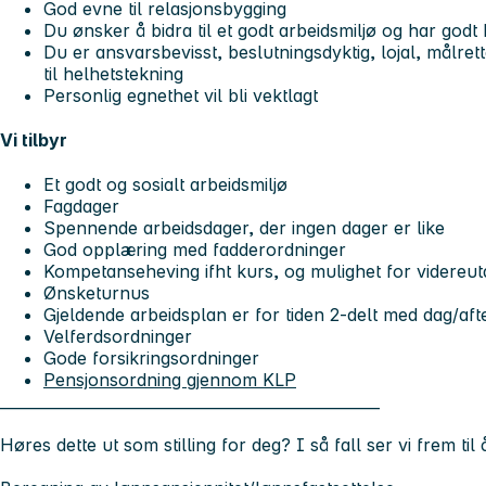
God evne til relasjonsbygging
Du ønsker å bidra til et godt arbeidsmiljø og har god
Du er ansvarsbevisst, beslutningsdyktig, lojal, målre
til helhetstekning
Personlig egnethet vil bli vektlagt
Vi tilbyr
Et godt og sosialt arbeidsmiljø
Fagdager
Spennende arbeidsdager, der ingen dager er like
God opplæring med fadderordninger
Kompetanseheving ifht kurs, og mulighet for videreut
Ønsketurnus
Gjeldende arbeidsplan er for tiden 2-delt med dag/aft
Velferdsordninger
Gode forsikringsordninger
Pensjonsordning gjennom KLP
__________________________________________________
Høres dette ut som stilling for deg? I så fall ser vi frem til