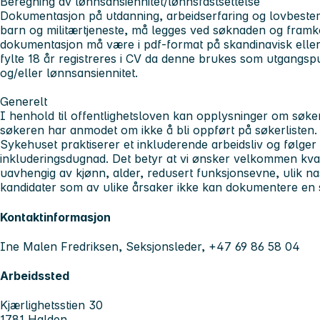
Beregning av lønnsansiennitet/lønnsfastsettelse
Dokumentasjon på utdanning, arbeidserfaring og lovbeste
barn og militærtjeneste, må legges ved søknaden og framk
dokumentasjon må være i pdf-format på skandinavisk eller 
fylte 18 år registreres i CV da denne brukes som utgangspu
og/eller lønnsansiennitet.
Generelt
I henhold til offentlighetsloven kan opplysninger om søker
søkeren har anmodet om ikke å bli oppført på søkerlisten.
Sykehuset praktiserer et inkluderende arbeidsliv og følger
inkluderingsdugnad. Det betyr at vi ønsker velkommen kvalif
uavhengig av kjønn, alder, redusert funksjonsevne, ulik na
kandidater som av ulike årsaker ikke kan dokumentere e
Kontaktinformasjon
Ine Malen Fredriksen, Seksjonsleder, +47 69 86 58 04
Arbeidssted
Kjærlighetsstien 30
1781 Halden