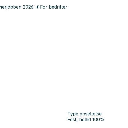
erjobben
2026
☀️
For bedrifter
Type ansettelse
Fast, heltid 100%