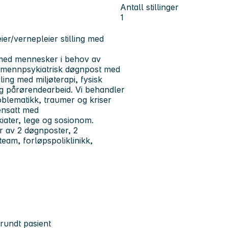
Antall stillinger
1
ier/vernepleier stilling med
de med mennesker i behov av
lmennpsykiatrisk døgnpost med
ling med miljøterapi, fysisk
 og pårørendearbeid. Vi behandler
blematikk, traumer og kriser
ensatt med
kiater, lege og sosionom.
r av 2 døgnposter, 2
team, forløpspoliklinikk,
rundt pasient