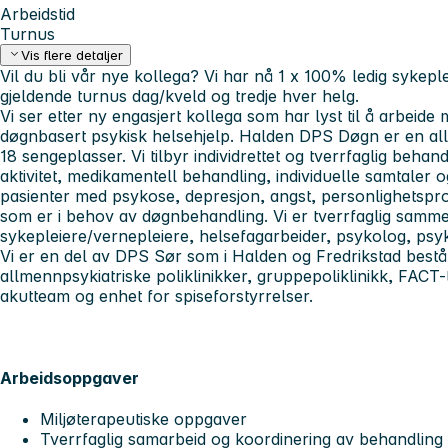
Arbeidstid
Turnus
Vis flere detaljer
Vil du bli vår nye kollega? Vi har nå 1 x 100% ledig sykeple
gjeldende turnus dag/kveld og tredje hver helg.
Vi ser etter ny engasjert kollega som har lyst til å arbei
døgnbasert psykisk helsehjelp. Halden DPS Døgn er en al
18 sengeplasser. Vi tilbyr individrettet og tverrfaglig behand
aktivitet, medikamentell behandling, individuelle samtaler
pasienter med psykose, depresjon, angst, personlighetspro
som er i behov av døgnbehandling. Vi er tverrfaglig samm
sykepleiere/vernepleiere, helsefagarbeider, psykolog, psy
Vi er en del av DPS Sør som i Halden og Fredrikstad bestå
allmennpsykiatriske poliklinikker, gruppepoliklinikk, FACT-
akutteam og enhet for spiseforstyrrelser.
Arbeidsoppgaver
Miljøterapeutiske oppgaver
Tverrfaglig samarbeid og koordinering av behandling 