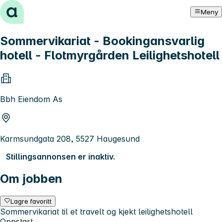
Hopp til innhold
Meny
Sommervikariat - Bookingansvarlig
hotell - Flotmyrgården Leilighetshotell
Bbh Eiendom As
Karmsundgata 208, 5527 Haugesund
Stillingsannonsen er inaktiv.
Om jobben
Lagre favoritt
Sommervikariat til et travelt og kjekt leilighetshotell
Oppstart