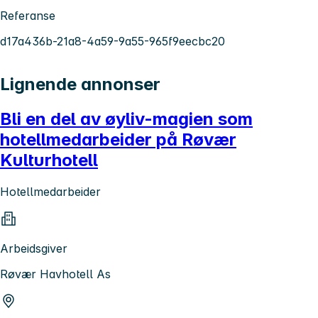
Referanse
d17a436b-21a8-4a59-9a55-965f9eecbc20
Lignende annonser
Bli en del av øyliv-magien som
hotellmedarbeider på Røvær
Kulturhotell
Hotellmedarbeider
Arbeidsgiver
Røvær Havhotell As