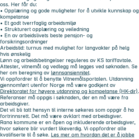
oss. Her får du
:
• Opplæring og gode muligheter for å utvikle kunnskap og
kompetanse
• Et godt tverrfaglig arbeidsmiljø
• Strukturert opplæring og veiledning
• En av arbeidslivets beste pensjon- og
forsikringsordninger
Arbeidstid:
turnus med mulighet for langvakter på helg
hvis ønskelig
Lønn og arbeidsbetingelser reguleres av KS tariffavtale.
Attester, vitnemål og vedlegg må legges ved søknaden. Se
her om beregning av
lønnsansiennitet
.
Vi oppfordrer til å benytte Vitnemålsportalen. Utdanning
gjennomført utenfor Norge må være godkjent av
Direktoratet for høyere utdanning og kompetanse (HK-dir)
.
Referanser må oppgis i søknaden, der en må være fra
arbeidsgiver.
Det vil bli tatt hensyn til interne søkeres som oppgir å ha
fortrinnsrett. Det må være avklart med arbeidsgiver.
Rana kommune er en åpen og inkluderende arbeidsgiver,
hvor søkere blir vurdert likeverdig. Vi oppfordrer alle
kvalifiserte til å søke.
Les mer om hvordan det er å jobbe