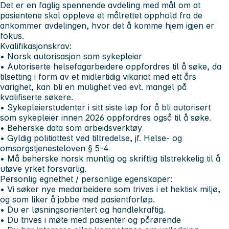
Det er en faglig spennende avdeling med mål om at
pasientene skal oppleve et målrettet opphold fra de
ankommer avdelingen, hvor det å komme hjem igjen er
fokus.
Kvalifikasjonskrav:
• Norsk autorisasjon som sykepleier
• Autoriserte helsefagarbeidere oppfordres til å søke, da
tilsetting i form av et midlertidig vikariat med ett års
varighet, kan bli en mulighet ved evt. mangel på
kvalifiserte søkere.
• Sykepleierstudenter i sitt siste løp for å bli autorisert
som sykepleier innen 2026 oppfordres også til å søke.
• Beherske data som arbeidsverktøy
• Gyldig politiattest ved tiltredelse, jf. Helse- og
omsorgstjenesteloven § 5-4
• Må beherske norsk muntlig og skriftlig tilstrekkelig til å
utøve yrket forsvarlig.
Personlig egnethet / personlige egenskaper:
• Vi søker nye medarbeidere som trives i et hektisk miljø,
og som liker å jobbe med pasientforløp.
• Du er løsningsorientert og handlekraftig.
• Du trives i møte med pasienter og pårørende