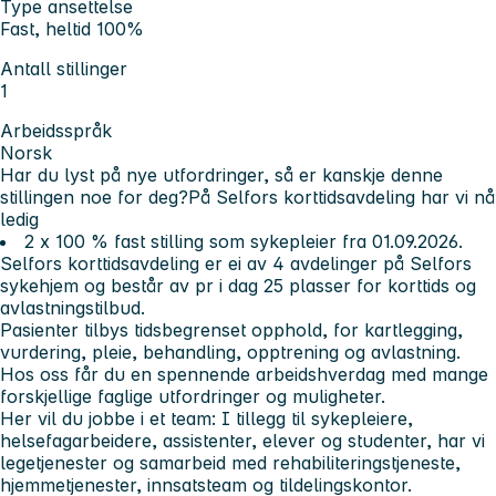
Type ansettelse
Fast, heltid 100%
Antall stillinger
1
Arbeidsspråk
Norsk
Har du lyst på nye utfordringer, så er kanskje denne
stillingen noe for deg?
På Selfors korttidsavdeling har vi nå
ledig
2 x 100 % fast stilling som sykepleier fra 01.09.2026.
Selfors korttidsavdeling er ei av 4 avdelinger på Selfors
sykehjem og består av pr i dag 25 plasser for korttids og
avlastningstilbud.
Pasienter tilbys tidsbegrenset opphold, for kartlegging,
vurdering, pleie, behandling, opptrening og avlastning.
Hos oss får du en spennende arbeidshverdag med mange
forskjellige faglige utfordringer og muligheter.
Her vil du jobbe i et team: I tillegg til sykepleiere,
helsefagarbeidere, assistenter, elever og studenter, har vi
legetjenester og samarbeid med rehabiliteringstjeneste,
hjemmetjenester, innsatsteam og tildelingskontor.