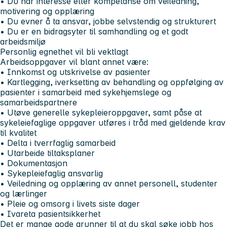
• Du har interesse eller kompetanse om veiledning,
motivering og opplæring
• Du evner å ta ansvar, jobbe selvstendig og strukturert
• Du er en bidragsyter til samhandling og et godt
arbeidsmiljø
Personlig egnethet vil bli vektlagt
Arbeidsoppgaver vil blant annet være:
• Innkomst og utskrivelse av pasienter
• Kartlegging, iverksetting av behandling og oppfølging av
pasienter i samarbeid med sykehjemslege og
samarbeidspartnere
• Utøve generelle sykepleieroppgaver, samt påse at
sykeleiefaglige oppgaver utføres i tråd med gjeldende krav
til kvalitet
• Delta i tverrfaglig samarbeid
• Utarbeide tiltaksplaner
• Dokumentasjon
• Sykepleiefaglig ansvarlig
• Veiledning og opplæring av annet personell, studenter
og lærlinger
• Pleie og omsorg i livets siste dager
• Ivareta pasientsikkerhet
Det er mange gode grunner til at du skal søke jobb hos