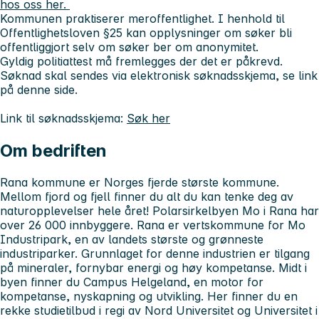
hos oss her.
Kommunen praktiserer meroffentlighet. I henhold til
Offentlighetsloven §25 kan opplysninger om søker bli
offentliggjort selv om søker ber om anonymitet.
Gyldig politiattest må fremlegges der det er påkrevd.
Søknad skal sendes via elektronisk søknadsskjema, se link
på denne side.
Link til søknadsskjema:
Søk her
Om bedriften
Rana kommune er Norges fjerde største kommune.
Mellom fjord og fjell finner du alt du kan tenke deg av
naturopplevelser hele året! Polarsirkelbyen Mo i Rana har
over 26 000 innbyggere. Rana er vertskommune for Mo
Industripark, en av landets største og grønneste
industriparker. Grunnlaget for denne industrien er tilgang
på mineraler, fornybar energi og høy kompetanse. Midt i
byen finner du Campus Helgeland, en motor for
kompetanse, nyskapning og utvikling. Her finner du en
rekke studietilbud i regi av Nord Universitet og Universitet i