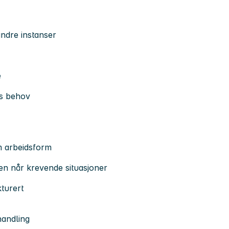
ndre instanser
e
rs behov
m arbeidsform
en når krevende situasjoner
kturert
handling