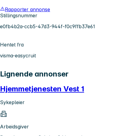
Rapporter annonse
Stillingsnummer
e0fb4b2a-ccb5-47d3-944f-f0c9ffb37e61
Hentet fra
visma-easycruit
Lignende annonser
Hjemmetjenesten Vest 1
Sykepleier
Arbeidsgiver