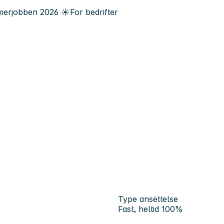
erjobben
2026
☀️
For bedrifter
Type ansettelse
Fast, heltid 100%