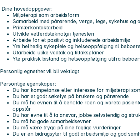
Dine hovedoppgaver:
Miljøterapi som arbeidsform
Samarbeid med pårørende, verge, lege, sykehus og a
Primærkontaktarbeid
Utvikle velferdsteknolgi i tjenesten
Arbeide for et positivt og inkluderede arbeidsmiljø
Yte helhetlig sykepleie og helseoppfølging til beboer
Utarbeide ulike vedtak og tiltaksplaner
Yte praktisk bistand og helseoppfølging utifra beboe
Personlig egnethet vil bli vektlagt
Personlige egenskaper:
Du har kompetanse eller interesse for miljøterapi so
Du har et godt søkelys på brukere og pårørende
Du må ha evnen til å beholde roen og ivareta pasient
oppstår
Du har evne til å ta ansvar, jobbe selvstendig og stru
Du må ha gode samarbeidsevner
Du må være trygg på dine faglige vurderinger
Du er en bidragsyter til godt arbeidsmiljø og god sam