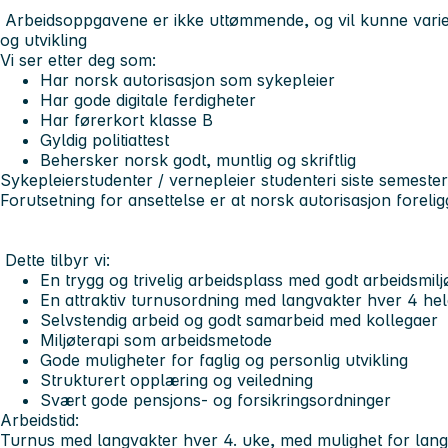
Arbeidsoppgavene er ikke uttømmende, og vil kunne varier
og utvikling
Vi ser etter deg som:
Har norsk autorisasjon som sykepleier
Har gode digitale ferdigheter
Har førerkort klasse B
Gyldig politiattest
Behersker norsk godt, muntlig og skriftlig
Sykepleierstudenter / vernepleier studenteri siste semester
Forutsetning for ansettelse er at norsk autorisasjon foreligg
Dette tilbyr vi:
En trygg og trivelig arbeidsplass med godt arbeidsmilj
En attraktiv turnusordning med langvakter hver 4 he
Selvstendig arbeid og godt samarbeid med kollegaer
Miljøterapi som arbeidsmetode
Gode muligheter for faglig og personlig utvikling
Strukturert opplæring og veiledning
Svært gode pensjons- og forsikringsordninger
Arbeidstid:
Turnus med langvakter hver 4. uke, med mulighet for lang