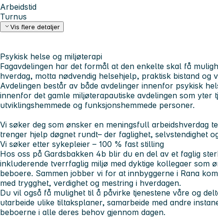
Arbeidstid
Turnus
Vis flere detaljer
Psykisk helse og miljøterapi
Fagavdelingen har det formål at den enkelte skal få mulighe
hverdag, motta nødvendig helsehjelp, praktisk bistand og vei
Avdelingen består av både avdelinger innenfor psykisk he
innenfor det gamle miljøterapautiske avdelingen som yter tj
utviklingshemmede og funksjonshemmede personer.
Vi søker deg som ønsker en meningsfull arbeidshverdag t
trenger hjelp døgnet rundt– der faglighet, selvstendighet 
Vi søker etter sykepleier – 100 % fast stilling
Hos oss på Gardsbakken 4b blir du en del av et faglig sterkt
inkluderende tverrfaglig miljø med dyktige kollegaer som øn
beboere. Sammen jobber vi for at innbyggerne i Rana k
med trygghet, verdighet og mestring i hverdagen.
Du vil også få mulighet til å påvirke tjenestene våre og delt
utarbeide ulike tiltaksplaner, samarbeide med andre instan
beboerne i alle deres behov gjennom dagen.