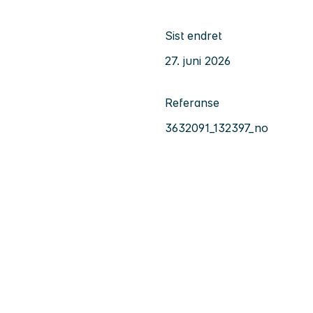
Sist endret
27. juni 2026
Referanse
3632091_132397_no