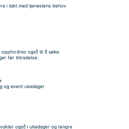
e i takt med tjenestens behov
 oppfordres også til å søke.
er før tiltredelse.
ø
lg og event ukedager
vakter også i ukedager og lengre