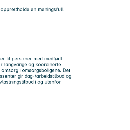
å opprettholde en meningsfull
ster til personer med medfødt
or langvarige og koordinerte
all omsorg i omsorgsboligene. Det
senter gir dag-/arbeidstilbud og
vlastningstilbud i og utenfor