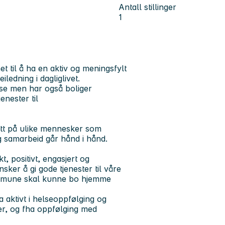
Antall stillinger
1
t til å ha en aktiv og meningsfylt
ledning i dagliglivet.
lse men har også boliger
enester til
ett på ulike mennesker som
og samarbeid går hånd i hånd.
, positivt, engasjert og
sker å gi gode tjenester til våre
ommune skal kunne bo hjemme
a aktivt i helseoppfølging og
er, og fha oppfølging med