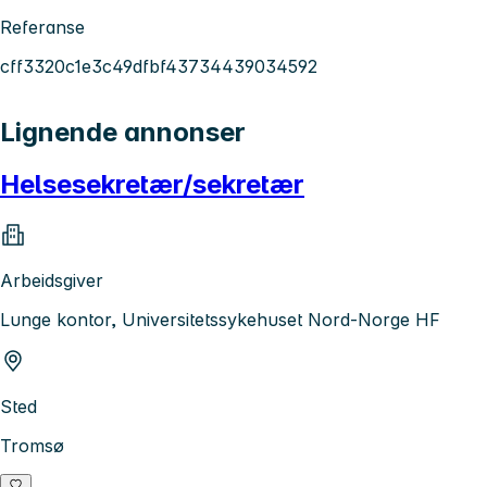
Referanse
cff3320c1e3c49dfbf43734439034592
Lignende annonser
Helsesekretær/sekretær
Arbeidsgiver
Lunge kontor, Universitetssykehuset Nord-Norge HF
Sted
Tromsø