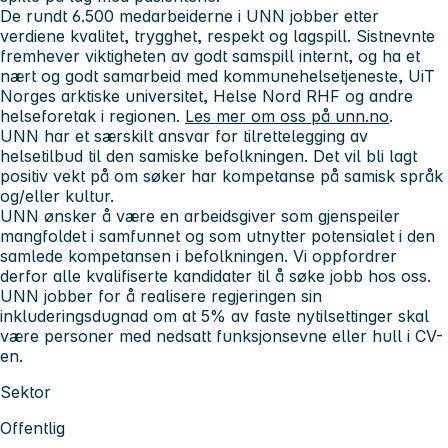
De rundt 6.500 medarbeiderne i UNN jobber etter
verdiene
kvalitet, trygghet, respekt og lagspill. Sistnevnte
fremhever viktigheten av godt samspill internt, og ha et
nært og godt samarbeid
med kommunehelsetjeneste, UiT
Norges arktiske universitet, Helse Nord RHF og andre
helseforetak i regionen.
Les mer om oss på unn.no
.
UNN har et særskilt ansvar for tilrettelegging av
helsetilbud til den samiske befolkningen. Det vil bli lagt
positiv vekt på om søker har kompetanse på samisk språk
og/eller kultur.
UNN ønsker å være en arbeidsgiver som gjenspeiler
mangfoldet i samfunnet og som utnytter potensialet i den
samlede kompetansen i befolkningen. Vi oppfordrer
derfor alle kvalifiserte kandidater til å søke jobb hos oss.
UNN jobber for å realisere regjeringen sin
inkluderingsdugnad om at 5% av faste nytilsettinger skal
være personer med nedsatt funksjonsevne eller hull i CV-
en.
Sektor
Offentlig