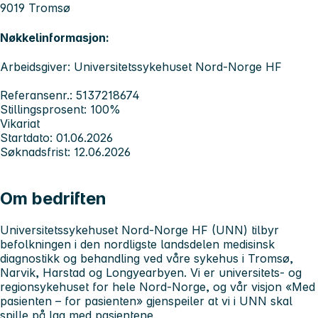
9019 Tromsø
Nøkkelinformasjon:
Arbeidsgiver: Universitetssykehuset Nord-Norge HF
Referansenr.: 5137218674
Stillingsprosent: 100%
Vikariat
Startdato: 01.06.2026
Søknadsfrist: 12.06.2026
Om bedriften
Universitetssykehuset Nord-Norge HF (UNN) tilbyr
befolkningen i den nordligste landsdelen medisinsk
diagnostikk og behandling ved våre sykehus i Tromsø,
Narvik, Harstad og Longyearbyen.
Vi er universitets- og
regionsykehuset for hele Nord-Norge, og
v
år visjon «Med
pasienten – for pasienten» gjenspeiler at vi i UNN skal
spille på lag med pasientene.