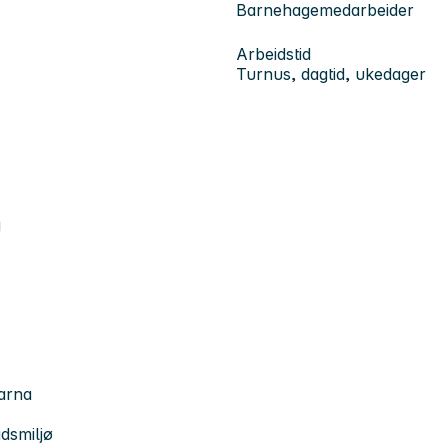
Barnehagemedarbeider
Arbeidstid
Turnus, dagtid, ukedager
g
barna
idsmiljø