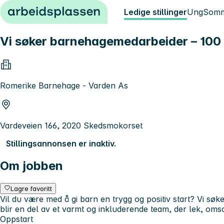
Hopp til innhold
Ledige stillinger
Ung
Somm
Vi søker barnehagemedarbeider – 100
Romerike Barnehage - Varden As
Vardeveien 166, 2020 Skedsmokorset
Stillingsannonsen er inaktiv.
Om jobben
Lagre favoritt
Vil du være med å gi barn en trygg og positiv start? Vi sø
blir en del av et varmt og inkluderende team, der lek, omso
Oppstart