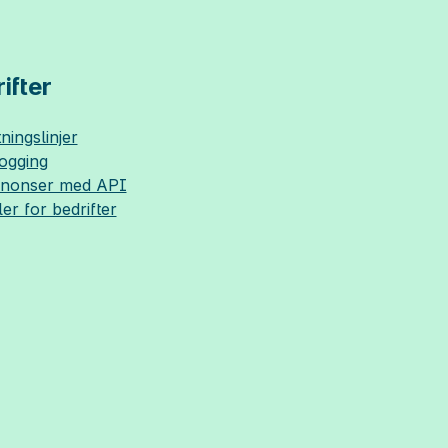
ifter
ningslinjer
logging
nnonser med API
ler for bedrifter