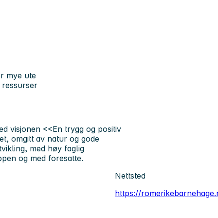
er mye ute
e ressurser
ed visjonen
<<En trygg og positiv
t, omgitt av natur og gode
tvikling, med høy faglig
ppen og med foresatte.
Nettsted
https://romerikebarnehage.