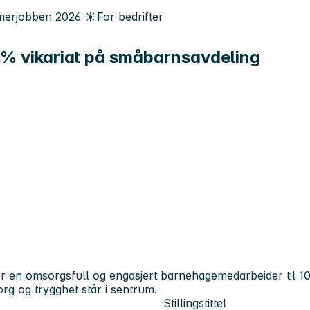
erjobben
2026
☀️
For bedrifter
 % vikariat på småbarnsavdeling
ker en omsorgsfull og engasjert barnehagemedarbeider til 10
rg og trygghet står i sentrum.
Stillingstittel