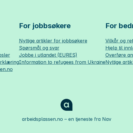
For jobbsøkere
For bedr
Nyttige artikler for jobbsøkere
Vilkår og ret
Spørsmål og svar
Hjelp til inn
sler
Jobbe i utlandet (EURES)
Overføre a
erklæring
Information to refugees from Ukraine
Nyttige artik
sen.no
arbeidsplassen.no
– en tjeneste fra Nav