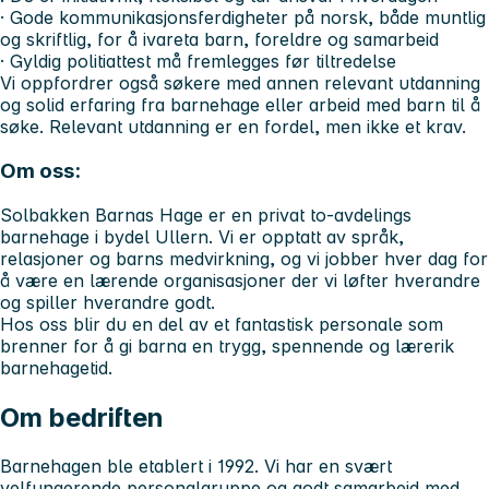
· Gode kommunikasjonsferdigheter på norsk, både muntlig
og skriftlig, for å ivareta barn, foreldre og samarbeid
· Gyldig politiattest må fremlegges før tiltredelse
Vi oppfordrer også søkere med annen relevant utdanning
og solid erfaring fra barnehage eller arbeid med barn til å
søke. Relevant utdanning er en fordel, men ikke et krav.
Om oss:
Solbakken Barnas Hage er en privat to-avdelings
barnehage i bydel Ullern. Vi er opptatt av språk,
relasjoner og barns medvirkning, og vi jobber hver dag for
å være en lærende organisasjoner der vi løfter hverandre
og spiller hverandre godt.
Hos oss blir du en del av et fantastisk personale som
brenner for å gi barna en trygg, spennende og lærerik
barnehagetid.
Om bedriften
Barnehagen ble etablert i 1992. Vi har en svært
velfungerende personalgruppe og godt samarbeid med