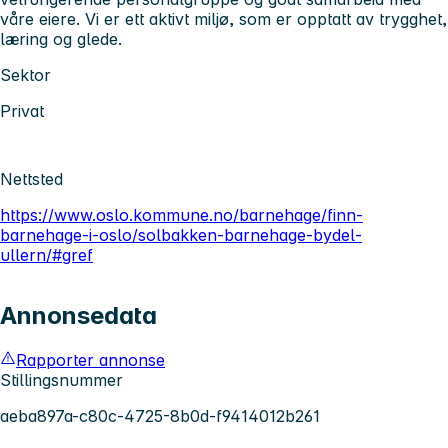
våre eiere. Vi er ett aktivt miljø, som er opptatt av trygghet,
læring og glede.
Sektor
Privat
Nettsted
https://www.oslo.kommune.no/barnehage/finn-
barnehage-i-oslo/solbakken-barnehage-bydel-
ullern/#gref
Annonsedata
Rapporter annonse
Stillingsnummer
aeba897a-c80c-4725-8b0d-f9414012b261