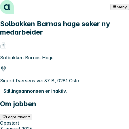
Hopp til innhold
Meny
Solbakken Barnas hage søker ny
medarbeider
Solbakken Barnas Hage
Sigurd Iversens vei 37 B, 0281 Oslo
Stillingsannonsen er inaktiv.
Om jobben
Lagre favoritt
Oppstart
3. august 2026