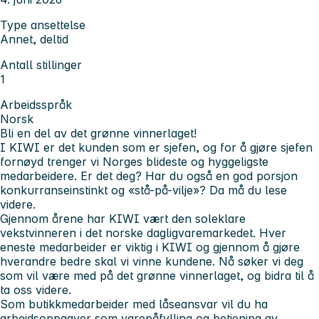
Type ansettelse
Annet, deltid
Antall stillinger
1
Arbeidsspråk
Norsk
Bli en del av det grønne vinnerlaget!
I KIWI er det kunden som er sjefen, og for å gjøre sjefen
fornøyd trenger vi Norges blideste og hyggeligste
medarbeidere. Er det deg? Har du også en god porsjon
konkurranseinstinkt og «stå-på-vilje»? Da må du lese
videre.
Gjennom årene har KIWI vært den soleklare
vekstvinneren i det norske dagligvaremarkedet. Hver
eneste medarbeider er viktig i KIWI og gjennom å gjøre
hverandre bedre skal vi vinne kundene. Nå søker vi deg
som vil være med på det grønne vinnerlaget, og bidra til å
ta oss videre.
Som butikkmedarbeider med låseansvar vil du ha
arbeidsoppgaver som varepåfylling og betjening av