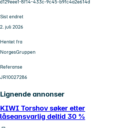
d129eee1-8f14-433c-9c45-b9fc4a2e614d
Sist endret
2. juli 2026
Hentet fra
NorgesGruppen
Referanse
JR10027286
Lignende annonser
KIWI Torshov søker etter
låseansvarlig deltid 30 %