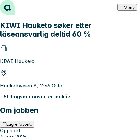
Hopp til innhold
Meny
KIWI Hauketo søker etter
låseansvarlig deltid 60 %
KIWI Hauketo
Hauketoveien 8, 1266 Oslo
Stillingsannonsen er inaktiv.
Om jobben
Lagre favoritt
Oppstart
4. juni 2026