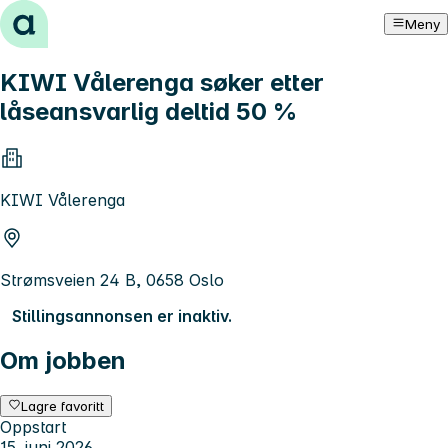
Hopp til innhold
Meny
KIWI Vålerenga søker etter
låseansvarlig deltid 50 %
KIWI Vålerenga
Strømsveien 24 B, 0658 Oslo
Stillingsannonsen er inaktiv.
Om jobben
Lagre favoritt
Oppstart
15. juni 2026