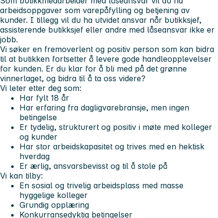
Som butikkmedarbeider med låseansvar vil du ha
arbeidsoppgaver som varepåfylling og betjening av
kunder. I tillegg vil du ha utvidet ansvar når butikksjef,
assisterende butikksjef eller andre med låseansvar ikke er
jobb.
Vi søker en fremoverlent og positiv person som kan bidra
til at butikken fortsetter å levere gode handleopplevelser
for kunden. Er du klar for å bli med på det grønne
vinnerlaget, og bidra til å ta oss videre?
Vi leter etter deg som:
Har fylt 18 år
Har erfaring fra dagligvarebransje, men ingen
betingelse
Er tydelig, strukturert og positiv i møte med kolleger
og kunder
Har stor arbeidskapasitet og trives med en hektisk
hverdag
Er ærlig, ansvarsbevisst og til å stole på
Vi kan tilby:
En sosial og trivelig arbeidsplass med masse
hyggelige kolleger
Grundig opplæring
Konkurransedyktig betingelser