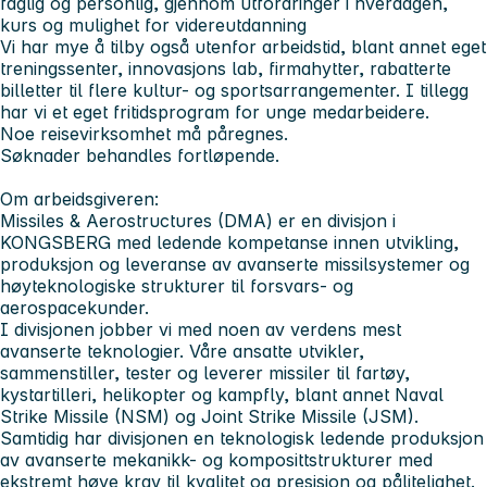
faglig og personlig, gjennom utfordringer i hverdagen,
kurs og mulighet for videreutdanning
Vi har mye å tilby også utenfor arbeidstid, blant annet eget
treningssenter, innovasjons lab, firmahytter, rabatterte
billetter til flere kultur- og sportsarrangementer. I tillegg
har vi et eget fritidsprogram for unge medarbeidere.
Noe reisevirksomhet må påregnes.
Søknader behandles fortløpende.
Om arbeidsgiveren:
Missiles & Aerostructures (DMA)
er en divisjon i
KONGSBERG
med ledende kompetanse innen utvikling,
produksjon og leveranse av avanserte missilsystemer og
høyteknologiske strukturer til forsvars- og
aerospacekunder.
I divisjonen jobber vi med noen av verdens mest
avanserte teknologier. Våre ansatte utvikler,
sammenstiller, tester og leverer missiler til fartøy,
kystartilleri, helikopter og kampfly, blant annet Naval
Strike Missile (NSM) og Joint Strike Missile (JSM).
Samtidig har divisjonen en teknologisk ledende produksjon
av avanserte mekanikk- og komposittstrukturer med
ekstremt høye krav til kvalitet og presisjon og pålitelighet.