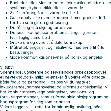
Bachelor eller Master innen elektronikk, elektroniske
systemer, kybernetikk eller tilsvarende
3+ år erfaring fra tilsvarende arbeid
Gode analytiske evner kombinert med praktisk teft
for hva som gir en god løsning
Du får ting til å skje og tar ansvar
Du løser komplekse problemstillinger gjennom
tverrfaglig samarbeid
Ønske om og evne til å dele kunnskap
Målrettet, engasjert og initiativrik, med evne til å ta
beslutninger
Gode kommunikasjonsevner på norsk og engelsk
Vi tilbyr:
Spennende, utviklende og selvstendige arbeidsoppgaver i
et høyteknologisk miljø. Vi ønsker å utvikle våre ansatte
både faglig og personlig. Hos oss vil du møte et
inkluderende, sammensveiset og uformelt arbeidsmiljø. Vi
har konkurransedyktige betingelser, pensjons- og
forsikringsordninger, samt et fordelaktig aksjeprogram og
bonusprogram for deg som er ansatt.
Videre legger vi til rette for kontinuerlig utvikling, både