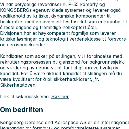
Vi har betydelige leveranser til F-35 kampfly og
KONGSBERGs egenutviklede systemer og leverer også
vedlikehold av kritiske, dynamiske komponenter til
helikoptre, med en avansert testfasilitet som er kapabel til
å teste dagens og fremtidige helikopterflåter.
Divisjonen har et høykompetent fagmiljø som leverer
kritiske løsninger og teknologi i verdensklasse til forsvars-
og aerospacekunder.
Kandidater som søker på stillingen, vil i forbindelse med
rekrutteringsprosessen bli gjenstand for bakgrunnssjekk
og vurdering av denne vil bli lagt til grunn ved valg av
kandidat. For å være aktuell kandidat til stillingen må du
være kvalifisert for å bli sikkerhetsklarert, jfr.
Sikkerhetsloven.
Link til søknadsskjema:
Søk her
Om bedriften
Kongsberg Defence and Aerospace AS er en internasjonal
leverandør av forsvars- og romfartsrelaterte systemer.