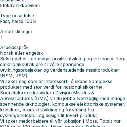
Elektronikkutvikler
Type ansettelse
Fast, heltid 100%
Antall stillinger
1
Arbeidsspråk
Norsk eller engelsk
Selskapet er i en meget positiv utvikling og vi trenger flere
elektronikkutviklere til våre spennende
utviklingsprosjekter og verdensledende missilprodukter
(NSM, JSM).
Vi søker deg som er interessert i å skape komplekse
produkter med stor verdi for nasjonal sikkerhet.
Som elektronikkutvikler i
Divisjon Missiles &
Aerostructures (DMA)
vil du jobbe tverrfaglig med mange
spennende teknologier, komplekse elektroniske systemer,
kretskort, produktutvikling og forvalting fra
system/arkitektur og design til levert produkt.
Vi søker medarbeidere til vår
lokasjon i Moss
. Totalt har
KDA over 100 ansatte i Moss, innenfor Software,