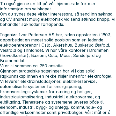
Ta også gjerne en titt på vår hjemmeside for mer
informasjon om selskapet.
Om du synes dette virker interessant, så send inn søknad
og CV
snarest mulig
elektronisk via
send søknad
knapp. Vi
behandler søknader forløpende.
Ingeniør Ivar Pettersen AS har, siden oppstarten i 1903,
opparbeidet en meget solid posisjon som en ledende
elektroentreprenør i Oslo, Akershus, Buskerud Østfold,
Vestfold og Innlandet. Vi har våre kontorer i Drammen
(hovedkontor), Bærum, Oslo, Moss, Sandefjord og
Brumunddal.
Vi er til sammen ca. 250 ansatte.
Gjennom strategiske satsninger har vi i dag solid
fagkunnskap innen en rekke nisjer innenfor elektrofaget.
Vi leverer elektroinstallasjoner, elektrikerservice,
automatiserte systemer for energisparing,
brannvarslingssystemer for næring og boliger,
industriautomatisering, industriell elektrovarme, og
elbillading. Tjenestene og systemene leveres både til
eiendom, industri, bygg- og anlegg, kommunale- og
offentlige virksomheter samt privatboliger. Vårt mål er å