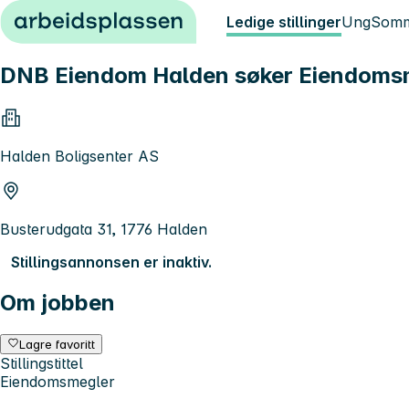
Hopp til innhold
Ledige stillinger
Ung
Somm
DNB Eiendom Halden søker Eiendomsme
Halden Boligsenter AS
Busterudgata 31, 1776 Halden
Stillingsannonsen er inaktiv.
Om jobben
Lagre favoritt
Stillingstittel
Eiendomsmegler