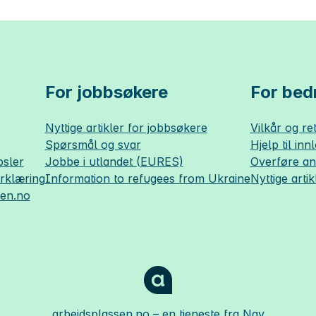
For jobbsøkere
For bedr
Nyttige artikler for jobbsøkere
Vilkår og ret
Spørsmål og svar
Hjelp til inn
sler
Jobbe i utlandet (EURES)
Overføre a
erklæring
Information to refugees from Ukraine
Nyttige artik
sen.no
arbeidsplassen.no
– en tjeneste fra Nav