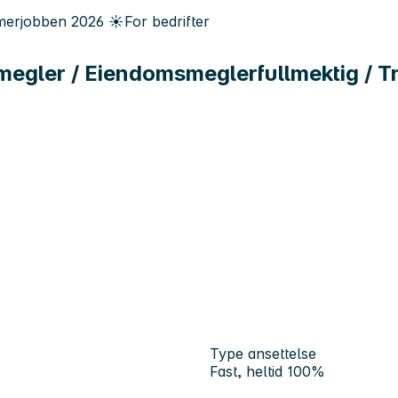
erjobben
2026
☀️
For bedrifter
gler / Eiendomsmeglerfullmektig / T
Type ansettelse
Fast, heltid 100%