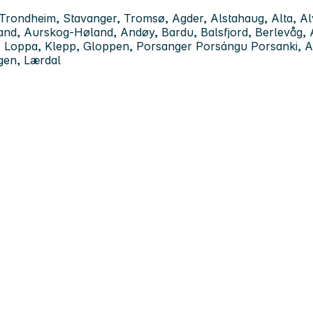
rondheim, Stavanger, Tromsø, Agder, Alstahaug, Alta, Alv
and, Aurskog-Høland, Andøy, Bardu, Balsfjord, Berlevåg, 
l, Loppa, Klepp, Gloppen, Porsanger Porsángu Porsanki, A
gen, Lærdal