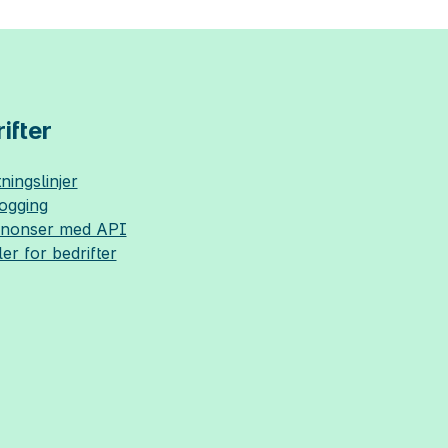
ifter
ningslinjer
logging
nnonser med API
ler for bedrifter