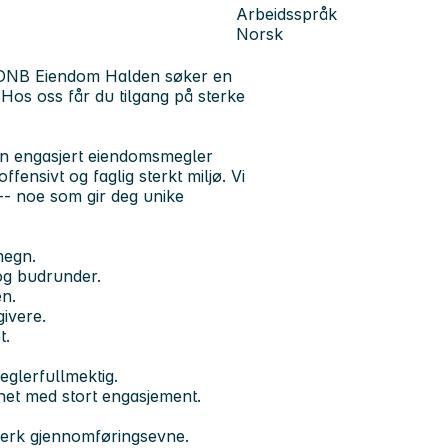
Arbeidsspråk
Norsk
? DNB Eiendom Halden søker en
Hos oss får du tilgang på sterke
en engasjert eiendomsmegler
fensivt og faglig sterkt miljø. Vi
-- noe som gir deg unike
megn.
og budrunder.
n.
ivere.
t.
glerfullmektig.
net med stort engasjement.
terk gjennomføringsevne.