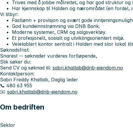
Trives med å jobbe målrettet, og har god struktur og 
Har kjennskap til Halden og nærområdet (en fordel, i
Vi tilbyr:
Fastlønn + provisjon og svært gode inntjeningsmuligh
God kundeinnstrømning via DNB Bank.
Moderne systemer, CRM og salgsverktøy.
Et profesjonelt, sosialt og utviklingsorientert miljø.
Veletablert kontor sentralt i Halden med stor lokal ti
Søknadsfrist:
Snarest -- søknader vurderes fortløpende,
Slik søker du:
Send CV og søknad til:
sabri.khattab@dnb-eiendom.no
Kontaktperson:
Sabri Freddy Khattab, Daglig leder
📞 480 63 955
✉️
sabri.khattab@dnb-eiendom.no
Om bedriften
Sektor