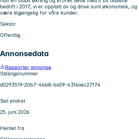
hatt en stabil økning og kronet dette med å bli Gaselle
bedrift i 2017, vi er opptatt av og drive sunt økonomisk, og
være tilgjengelig for våre kunder.
Sektor
Offentlig
Annonsedata
Rapporter annonse
Stillingsnummer
d0293519-20b7-4bb8-ba59-43f6a6c27f74
Sist endret
25. juni 2026
Hentet fra