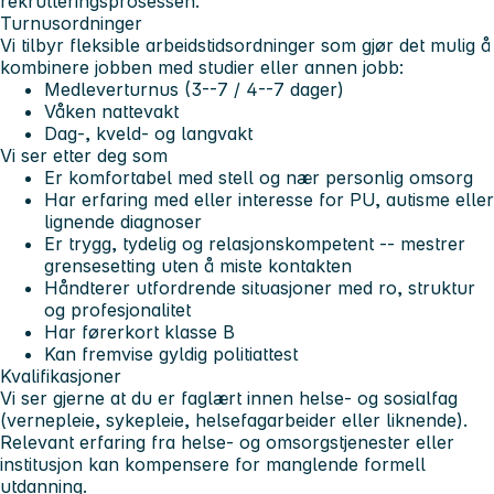
rekrutteringsprosessen.
Turnusordninger
Vi tilbyr fleksible arbeidstidsordninger som gjør det mulig å
kombinere jobben med studier eller annen jobb:
Medleverturnus (3--7 / 4--7 dager)
Våken nattevakt
Dag-, kveld- og langvakt
Vi ser etter deg som
Er komfortabel med stell og nær personlig omsorg
Har erfaring med eller interesse for PU, autisme eller
lignende diagnoser
Er trygg, tydelig og relasjonskompetent -- mestrer
grensesetting uten å miste kontakten
Håndterer utfordrende situasjoner med ro, struktur
og profesjonalitet
Har førerkort klasse B
Kan fremvise gyldig politiattest
Kvalifikasjoner
Vi ser gjerne at du er faglært innen helse- og sosialfag
(vernepleie, sykepleie, helsefagarbeider eller liknende).
Relevant erfaring fra helse- og omsorgstjenester eller
institusjon kan kompensere for manglende formell
utdanning.