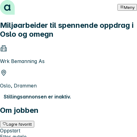
Hopp til innhold
Meny
Miljøarbeider til spennende oppdrag i
Oslo og omegn
Wrk Bemanning As
Oslo, Drammen
Stillingsannonsen er inaktiv.
Om jobben
Lagre favoritt
Oppstart
Etter avtale