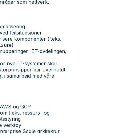
områder som nettverk,
omatisering
ed feilsituasjoner
nisere komponenter (f.eks.
Azure)
upperinger i IT-avdelingen,
hvor nye IT-systemer skal
kturprinsipper blir overholdt
g, i samarbeid med våre
s. AWS og GCP
som f.eks. ressurs- og
etsstyring
e verktøy
terprise Scale arkitektur