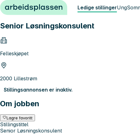
Hopp til innhold
Ledige stillinger
Ung
Somm
Senior Løsningskonsulent
Felleskjøpet
2000 Lillestrøm
Stillingsannonsen er inaktiv.
Om jobben
Lagre favoritt
Stillingstittel
Senior Løsningskonsulent