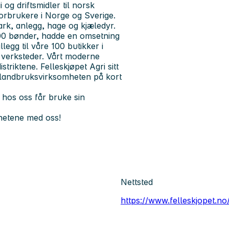
 og driftsmidler til norsk
orbrukere i Norge og Sverige.
ark, anlegg, hage og kjæledyr.
000 bønder, hadde en omsetning
llegg til våre 100 butikker i
 verksteder. Vårt moderne
striktene. Felleskjøpet Agri sitt
 landbruksvirksomheten på kort
hos oss får bruke sin
ghetene med oss!
Nettsted
https://www.felleskjopet.no