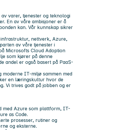
v varer, tjenester og teknologi
ner. En av våre ambisjoner er å
bonden kan. Vår kunnskap sikrer
infrastruktur, nettverk, Azure,
eparten av våre tjenester i
 på Microsofts Cloud Adoption
lje som kjører på denne
de andel er også basert på PaaS-
et og moderne IT-miljø sammen med
ker en læringskultur hvor de
g. Vi trives godt på jobben og er
eid med Azure som plattform, IT-
ture as Code.
erte prosesser, rutiner og
erne og eksterne.