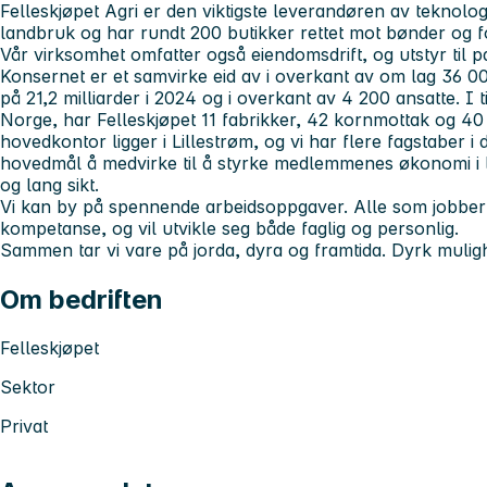
Felleskjøpet Agri er den viktigste leverandøren av teknologi
landbruk og har rundt 200 butikker rettet mot bønder og f
Vår virksomhet omfatter også eiendomsdrift, og utstyr til p
Konsernet er et samvirke eid av i overkant av om lag 36 
på 21,2 milliarder i 2024 og i overkant av 4 200 ansatte. I ti
Norge, har Felleskjøpet 11 fabrikker, 42 kornmottak og 40
hovedkontor ligger i Lillestrøm, og vi har flere fagstaber i di
hovedmål å medvirke til å styrke medlemmenes økonomi i
og lang sikt.
Vi kan by på spennende arbeidsoppgaver. Alle som jobber 
kompetanse, og vil utvikle seg både faglig og personlig.
Sammen tar vi vare på jorda, dyra og framtida. Dyrk muli
Om bedriften
Felleskjøpet
Sektor
Privat