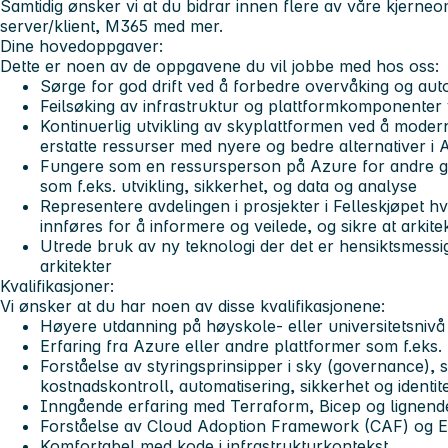
Samtidig ønsker vi at du bidrar innen flere av våre kjerne
server/klient, M365 med mer.
Dine hovedoppgaver:
Dette er noen av de oppgavene du vil jobbe med hos oss:
Sørge for god drift ved å forbedre overvåking og aut
Feilsøking av infrastruktur og plattformkomponenter v
Kontinuerlig utvikling av skyplattformen ved å moder
erstatte ressurser med nyere og bedre alternativer i 
Fungere som en ressursperson på Azure for andre gr
som f.eks. utvikling, sikkerhet, og data og analyse
Representere avdelingen i prosjekter i Felleskjøpet 
innføres for å informere og veilede, og sikre at arkite
Utrede bruk av ny teknologi der det er hensiktsmessi
arkitekter
Kvalifikasjoner:
Vi ønsker at du har noen av disse kvalifikasjonene:
Høyere utdanning på høyskole- eller universitetsnivå
Erfaring fra Azure eller andre plattformer som f.ek
Forståelse av styringsprinsipper i sky (governance), 
kostnadskontroll, automatisering, sikkerhet og identit
Inngående erfaring med Terraform, Bicep og lignend
Forståelse av Cloud Adoption Framework (CAF) og En
Komfortabel med kode i infrastrukturkontekst