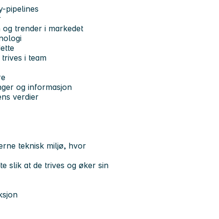
y-pipelines
r
 og trender i markedet
nologi
ette
trives i team
re
nger og informasjon
ens verdier
ne teknisk miljø, hvor
 slik at de trives og øker sin
ksjon