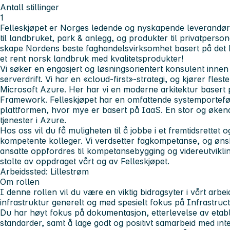
Antall stillinger
1
Felleskjøpet er Norges ledende og nyskapende leverandør a
til landbruket, park & anlegg, og produkter til privatperso
skape Nordens beste faghandelsvirksomhet basert på det 
et rent norsk landbruk med kvalitetsprodukter!
Vi søker en engasjert og løsningsorientert konsulent innen 
serverdrift. Vi har en «cloud-first»-strategi, og kjører flest
Microsoft Azure. Her har vi en moderne arkitektur basert
Framework. Felleskjøpet har en omfattende systemportefø
plattformen, hvor mye er basert på IaaS. En stor og øken
tjenester i Azure.
Hos oss vil du få muligheten til å jobbe i et fremtidsrett
kompetente kolleger. Vi verdsetter fagkompetanse, og øns
ansatte oppfordres til kompetansebygging og videreutviklin
stolte av oppdraget vårt og av Felleskjøpet.
Arbeidssted: Lillestrøm
Om rollen
I denne rollen vil du være en viktig bidragsyter i vårt arb
infrastruktur generelt og med spesielt fokus på Infrastruc
Du har høyt fokus på dokumentasjon, etterlevelse av etabl
standarder, samt å lage godt og positivt samarbeid med int