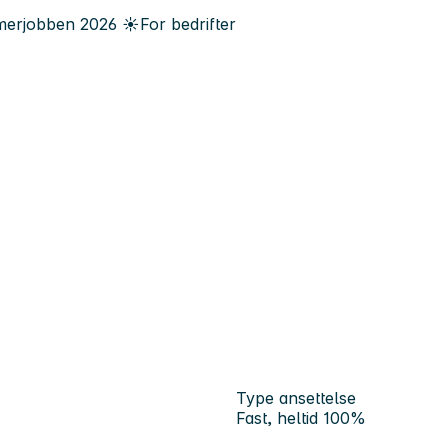
erjobben
2026
☀️
For bedrifter
Type ansettelse
Fast, heltid 100%