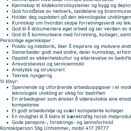
Kjennskap til kildekontrollsystemer og bygg og deplo
God forståelse av nettverk, lastdelere og brannmure
Holder deg oppdatert på den teknologiske utviklingen
Kunnskap om hvordan skape forretningsverdi via tek
God til å dokumentere eget arbeid og ser verdien av d
God til å kommunisere med forretning, kolleger, samt 
Personlige egenskaper
:
Positiv og initiativrik, liker å inspirere og motivere and
Samarbeider godt med andre, deler kunnskap, erfari
Opptatt av sikkerhetskultur og etterlevelse av bedrift
Ansvarsbevisst og serviceinnstilt
Analytisk og strukturert
Teknisk nysgjerrig
Vi tilbyr:
Spennende og utfordrende arbeidsoppgaver i et moder
teknologisk utvikling er viktig for bedriften
En arbeidsgiver som ønsker å videreutvikle sine ansatte
kompetanse
Et godt arbeidsmiljø og svært kompetente kolleger
En mulighet til å bidra til bærekraftig norsk matprodu
Gode pensjons-, forsikrings- og lønnsforhold
Kontaktperson Stig Unhammer, mobil 417 29777