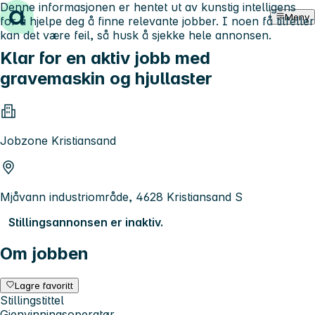
Denne informasjonen er hentet ut av kunstig intelligens
Hopp til innhold
Meny
for å hjelpe deg å finne relevante jobber. I noen få tilfeller
kan det være feil, så husk å sjekke hele annonsen.
Klar for en aktiv jobb med
gravemaskin og hjullaster
Jobzone Kristiansand
Mjåvann industriområde, 4628 Kristiansand S
Stillingsannonsen er inaktiv.
Om jobben
Lagre favoritt
Stillingstittel
Gjenvinningsoperatør