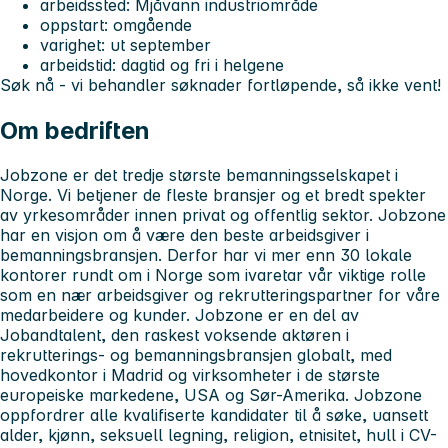
arbeidssted: Mjåvann industriområde
oppstart: omgående
varighet: ut september
arbeidstid: dagtid og fri i helgene
Søk nå - vi behandler søknader fortløpende, så ikke vent!
Om bedriften
Jobzone er det tredje største bemanningsselskapet i
Norge. Vi betjener de fleste bransjer og et bredt spekter
av yrkesområder innen privat og offentlig sektor. Jobzone
har en visjon om å være den beste arbeidsgiver i
bemanningsbransjen. Derfor har vi mer enn 30 lokale
kontorer rundt om i Norge som ivaretar vår viktige rolle
som en nær arbeidsgiver og rekrutteringspartner for våre
medarbeidere og kunder. Jobzone er en del av
Jobandtalent, den raskest voksende aktøren i
rekrutterings- og bemanningsbransjen globalt, med
hovedkontor i Madrid og virksomheter i de største
europeiske markedene, USA og Sør-Amerika. Jobzone
oppfordrer alle kvalifiserte kandidater til å søke, uansett
alder, kjønn, seksuell legning, religion, etnisitet, hull i CV-