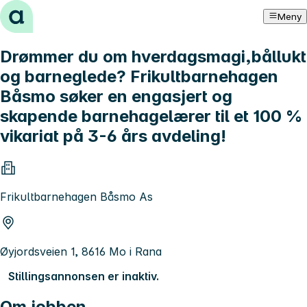
Hopp til innhold
Meny
Drømmer du om hverdagsmagi,bållukt
og barneglede? Frikultbarnehagen
Båsmo søker en engasjert og
skapende barnehagelærer til et 100 %
vikariat på 3-6 års avdeling!
Frikultbarnehagen Båsmo As
Øyjordsveien 1, 8616 Mo i Rana
Stillingsannonsen er inaktiv.
Om jobben