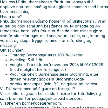
Hos oss i Frikultbarnehagen får du muligheten til å
oppleve naturens små og store gleder sammen med barna
hver eneste dag.
Hvem er vi?
Frikultbarnehagen Båsmo holder til på
Skillevollen
. Vi er
et tett og godt samfunn bestående av
14 ansatte og 46
fantastiske barn
. Vårt fokus er å la de aller minste gjøre
sine første erfaringer med snø, vann, kulde, sol, kano og
varme, og skape trygge rammer for utforsking og
mestring.
Om stillingen:
Omfang:
Barnehagelærer 100 % vikariat
Avdeling:
3 til 6 år
Varighet:
Fra oktober/november 2026 til 01.01.2028
(med mulighet for forlengelse)
Kvalifikasjoner:
Barnehagelærer utdanning, eller
annen relevant godkjent utdanning.Gode
norskkunnskaper (min. B2) og gyldig politiattest.
Vil DU være med på å gjøre en forskjell?
Vi ser etter deg som har et stort hjerte for friluftsliv, og
som brenner for pedagogisk arbeid utendørs.
Vi søker en barnehagelærer som: