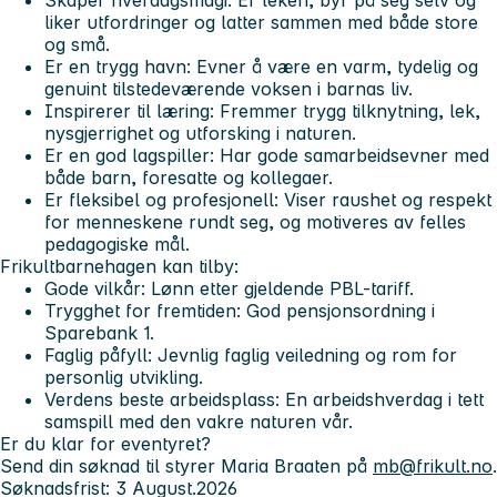
Skaper hverdagsmagi:
Er leken, byr på seg selv og
liker utfordringer og latter sammen med både store
og små.
Er en trygg havn:
Evner å være en varm, tydelig og
genuint tilstedeværende voksen i barnas liv.
Inspirerer til læring:
Fremmer trygg tilknytning, lek,
nysgjerrighet og utforsking i naturen.
Er en god lagspiller:
Har gode samarbeidsevner med
både barn, foresatte og kollegaer.
Er fleksibel og profesjonell:
Viser raushet og respekt
for menneskene rundt seg, og motiveres av felles
pedagogiske mål.
Frikultbarnehagen kan tilby:
Gode vilkår:
Lønn etter gjeldende PBL-tariff.
Trygghet for fremtiden:
God pensjonsordning i
Sparebank 1.
Faglig påfyll:
Jevnlig faglig veiledning og rom for
personlig utvikling.
Verdens beste arbeidsplass:
En arbeidshverdag i tett
samspill med den vakre naturen vår.
Er du klar for eventyret?
Send din søknad til styrer Maria Braaten på
mb@frikult.no
.
Søknadsfrist: 3 August.2026