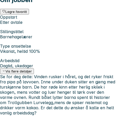
Lagre favoritt
Oppstart
Etter avtale
Stillingstittel
Barnehagelærer
Type ansettelse
Vikariat, heltid 100%
Arbeidstid
Dagtid, ukedager
Vis flere detaljer
Se for deg dette: Vinden rusker i håret, og det ryker friskt
fra pipa på lavvoen. Inne under duken sitter en gjeng med
turskjønne barn. De har røde kinn etter herlig skilek i
skogen, mens votter og luer henger til tørk over den
varme ovnen. Rundt bålet lytter barna spent til historier
om Trollgubben Lurvelegg,mens de spiser nistemat og
drikker varm kakao. Er det dette du ønsker å kalle en helt
vanlig arbeidsdag?