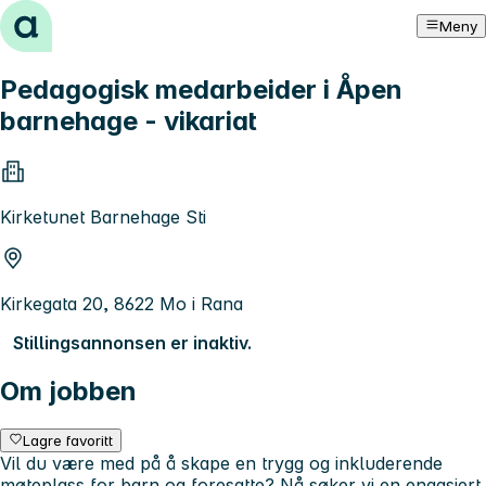
Hopp til innhold
Meny
Pedagogisk medarbeider i Åpen
barnehage - vikariat
Kirketunet Barnehage Sti
Kirkegata 20, 8622 Mo i Rana
Stillingsannonsen er inaktiv.
Om jobben
Lagre favoritt
Vil du være med på å skape en trygg og inkluderende
møteplass for barn og foresatte? Nå søker vi en engasjert