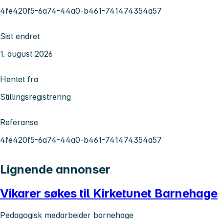
4fe420f5-6a74-44a0-b461-741474354a57
Sist endret
1. august 2026
Hentet fra
Stillingsregistrering
Referanse
4fe420f5-6a74-44a0-b461-741474354a57
Lignende annonser
Vikarer søkes til Kirketunet Barnehage
Pedagogisk medarbeider barnehage