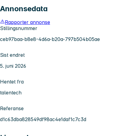
Annonsedata
Rapporter annonse
Stillingsnummer
ceb97baa-b8e8-4d6a-b20a-797b504b05ae
Sist endret
5. juni 2026
Hentet fra
talentech
Referanse
d1c63dba828549df98ac4e1daf1c7c3d