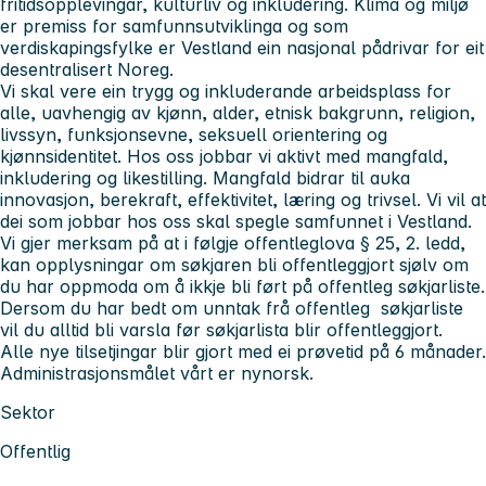
fritidsopplevingar, kulturliv og inkludering. Klima og miljø
er premiss for samfunnsutviklinga og som
verdiskapingsfylke er Vestland ein nasjonal pådrivar for eit
desentralisert Noreg.
Vi skal vere ein trygg og inkluderande arbeidsplass for
alle, uavhengig av kjønn, alder, etnisk bakgrunn, religion,
livssyn, funksjonsevne, seksuell orientering og
kjønnsidentitet. Hos oss jobbar vi aktivt med mangfald,
inkludering og likestilling. Mangfald bidrar til auka
innovasjon, berekraft, effektivitet, læring og trivsel. Vi vil at
dei som jobbar hos oss skal spegle samfunnet i Vestland.
Vi gjer merksam på at i følgje offentleglova § 25, 2. ledd,
kan opplysningar om søkjaren bli offentleggjort sjølv om
du har oppmoda om å ikkje bli ført på offentleg søkjarliste.
Dersom du har bedt om unntak frå offentleg søkjarliste
vil du alltid bli varsla før søkjarlista blir offentleggjort.
Alle nye tilsetjingar blir gjort med ei prøvetid på 6 månader.
Administrasjonsmålet vårt er nynorsk.
Sektor
Offentlig