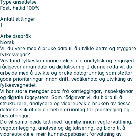
Type ansettelse
Fast, heltid 100%
Antall stillinger
1
Arbeidsspråk
Norsk
Vil du vere med å bruke data til å utvikle betre og tryggare
fylkesvegar?
Vestland fylkeskommune søkjer ein analytisk og engasjert
rådgjevar innan data og digitalisering. I denne rolla vil du
arbeide med å utvikle og bruke datagrunnlag som støttar
gode prioriteringar innan drift, vedlikehald og utvikling av
fylkesvegnettet.
Vi har store mengder data frå kartleggingar, inspeksjonar
og digitale fagsystem. Som rådgjevar vil du bidra til å
strukturere, analysere og vidareutvikle bruken av desse
dataane slik at dei gir betre grunnlag for planlegging og
beslutningar.
Du vil samarbeide tett med fagmiljø innan vegforvaltning,
vegplanlegging, analyse og digitalisering, og bidra til å
vidareutvikle ei meir kunnskapsbasert forvaltning av