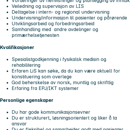
Vurderinger av henvisninger og planlegging av inntak
Veiledning og supervisjon av LIS
Deltagelse i intern- og regional undervisning
Undervisning/informasjon til pasienter og pårørende
Utviklingsarbeid og forbedringsarbeid
Samhandling med andre avdelinger og
primærhelsetjenesten
Kvalifikasjoner
Spesialistgodkjenning i fysikalsk medisin og
rehabilitering
Erfaren LiS kan søke, da du kan være aktuell for
konstituering som overlege
God beherskelse av norsk, muntlig og skriftlig
Erfaring fra EPJ/IKT systemer
Personlige egenskaper
Du har gode kommunikasjonsevner
Du er strukturert, løsningsorientert og liker å ta
ansvar
Du er fleksibel og samarbeider godt med pasienter