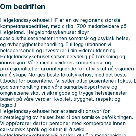
Om bedriften
Helgelandssykehuset HF er en av regionens største
kompetansebedrifter, med cirka 1700 medarbeidere på
Helgeland. Helgelandssykehuset tilbyr
spesialisthelsetjenester innen somatisk og psykisk helse,
og avhengighetsbehandling. I tillegg utdanner vi
helsepersonell og investerer i din videreutdanning.
Helgelandssykehuset satser betydelig på forskning og
innovasjon. Våre medarbeideres kompetanse og
profesjonalitet er grunnleggende for at vi skal nå visjonen
om å skape Norges beste lokalsykehus, med det beste
tilbudet for pasientene. Vi setter alltid pasientene i fokus. I
god samhandling med våre samarbeidspartnere og
omgivelsene skal vi sikre gode og trygge helsetjenester
basert på våre verdier; kvalitet, trygghet, respekt og
lagspill.
Helgelandssykehuset har et særskilt ansvar for
tilrettelegging av helsetilbud til den samiske befolkningen.
Vi oppfordrer derfor personer med kompetanse innen
sør-samisk språk og kultur til å søke.
Helgelandssykehuset HF ønsker at våre medarbeidere