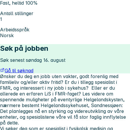
Fast, heltid 100%
Antall stillinger
1
Arbeidsspråk
Norsk
Søk på jobben
Søk senest søndag 16. august
Gå til søknad
Ønsker du deg en jobb uten vakter, godt forenlig med
familieliv og/eller aktiv fritid? Er du i tillegg spesialist i
FMR, og interessert i ny jobb i sykehus? Eller er du
allerede en erfaren LiS i FMR-faget? Les videre om
spennende muligheter på eventyrlige Helgelandskysten,
nærmere bestemt Helgelandssykehuset, Sandnessjøen:
Det planlegges nå en styrking og videreutvikling av våre
enheter, og spesialistene våre vil få stor faglig innflytelse
på dette.
Vi søker deg som er spesialist i fysikalsk medisin og