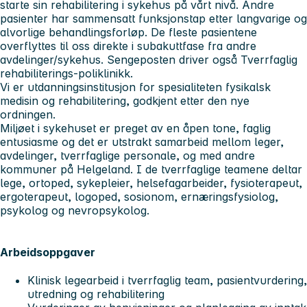
starte sin rehabilitering i sykehus på vårt nivå. Andre
pasienter har sammensatt funksjonstap etter langvarige og
alvorlige behandlingsforløp. De fleste pasientene
overflyttes til oss direkte i subakuttfase fra andre
avdelinger/sykehus. Sengeposten driver også Tverrfaglig
rehabiliterings-poliklinikk.
Vi er utdanningsinstitusjon for spesialiteten fysikalsk
medisin og rehabilitering, godkjent etter den nye
ordningen.
Miljøet i sykehuset er preget av en åpen tone, faglig
entusiasme og det er utstrakt samarbeid mellom leger,
avdelinger, tverrfaglige personale, og med andre
kommuner på Helgeland. I de tverrfaglige teamene deltar
lege, ortoped, sykepleier, helsefagarbeider, fysioterapeut,
ergoterapeut, logoped, sosionom, ernæringsfysiolog,
psykolog og nevropsykolog.
Arbeidsoppgaver
Klinisk legearbeid i tverrfaglig team, pasientvurdering,
utredning og rehabilitering