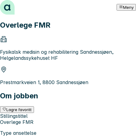
Hopp til innhold
Meny
Overlege FMR
Fysikalsk medisin og rehabilitering Sandnessjøen,
Helgelandssykehuset HF
Prestmarkveien 1, 8800 Sandnessjøen
Om jobben
Lagre favoritt
Stillingstittel
Overlege FMR
Type ansettelse