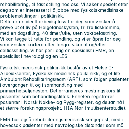
rehabilitering, til fast stilling hos oss. Vi søker spesielt etter
deg som er interessert i å jobbe med fysikalskmedisinske
problemstillinger i poliklinikk.
Dette er en ideell arbeidsplass for deg som ønsker å
prøve ut et liv på Helgelandskysten, fri fra tidsklemma,
med en dagstilling, 40 timer/uke, uten vaktbelastning.
Vi kan legge til rette for pendling, og vi er åpne for deg
som ønsker kortere eller lengre vikariat og/eller
deltidsstilling. Vi har per i dag en spesialist i FMR, en
spesialist i nevrologi og en LIS.
Fysikalsk medisinsk poliklinikk består av et Helse-I-
Arbeid-senter, Fysikalsk medisinsk poliklinikk, og et lite
Ambulant Rehabiliteringsteam (ART), som følger pasienter
i overgangen til og i samhandling med
primærhelsetjenesten. Det arrangeres mestringskurs til
pasienter som behandlingstiltak. Enheten registrerer
pasienter i Norsk Nakke- og Rygg-register, og deltar nå i
et større forskningsprosjekt, HIA Nor (multisenterstudie).
FMR har også rehabiliteringsmedisinsk sengepost, med i
hovedsak pasienter med nevrologiske tilstander som må