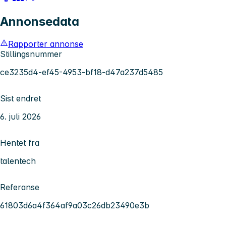
Annonsedata
Rapporter annonse
Stillingsnummer
ce3235d4-ef45-4953-bf18-d47a237d5485
Sist endret
6. juli 2026
Hentet fra
talentech
Referanse
61803d6a4f364af9a03c26db23490e3b