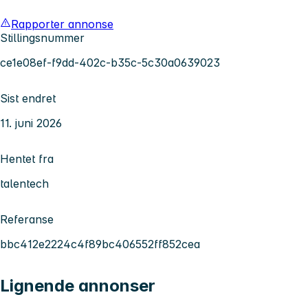
Rapporter annonse
Stillingsnummer
ce1e08ef-f9dd-402c-b35c-5c30a0639023
Sist endret
11. juni 2026
Hentet fra
talentech
Referanse
bbc412e2224c4f89bc406552ff852cea
Lignende annonser