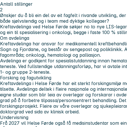
Antall stillinger
2
Ønskjer du å bli ein del av eit fagfelt i rivande utvikling, de
både sjølvstendig og i team med dyktige kollegaer?
Kreftavdelinga ved Helse Førde søkjer no to nye LIS-legar: e
og ein til spesialisering i
onkologi
, begge i faste 100 % stilli
Om avdelinga
Kreftavdelinga har ansvar for medikamentell kreftbehandlin
Sogn og Fjordane, og består av sengepost og poliklinikk. 
fagområda; onkologi, hematologi og palliasjon.
Avdelinga er godkjent for spesialistutdanning innan hemat
teneste. Ved fullstendige utdanningsforløp, har vi avtale i
1- og gruppe 2-teneste.
Forsking og fagutvikling
Kreftavdelinga i Helse Førde har eit sterkt forskingsmiljø
tilsette. Avdelinga deltek i fleire nasjonale og internasjonal
eigne studiar som blir leia av overlegar og forskarar i avdeli
grad på å forbetre tilpassa/personsentrert behandling. Det 
forskingsprosjekt. Fleire av våre overlegar og sjukepleiara
doktorgrad ved sida av klinisk arbeid.
Undervisning
Frå 2027 vil Helse Førde også få medisinstudentar som ein 