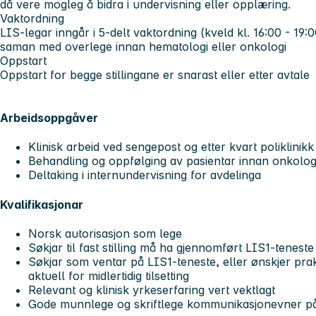
då vere mogleg å bidra i undervisning eller opplæring.
Vaktordning
LIS-legar inngår i 5-delt vaktordning (kveld kl. 16:00 - 19:
saman med overlege innan hematologi eller onkologi
Oppstart
Oppstart for begge stillingane er snarast
eller etter avtale
Arbeidsoppgåver
Klinisk arbeid ved sengepost og etter kvart poliklinik
Behandling og oppfølging av pasientar innan onkolog
Deltaking i internundervisning for avdelinga
Kvalifikasjonar
Norsk autorisasjon som lege
Søkjar til fast stilling må ha gjennomført LIS1-teneste
Søkjar som ventar på LIS1-teneste, eller ønskjer pra
aktuell for midlertidig tilsetting
Relevant og klinisk yrkeserfaring vert vektlagt
Gode munnlege og skriftlege kommunikasjonevner p