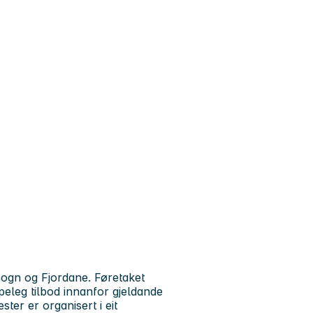
Sogn og Fjordane. Føretaket
apeleg tilbod innanfor gjeldande
ter er organisert i eit