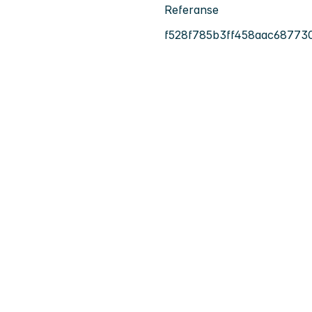
Referanse
f528f785b3ff458aac68773