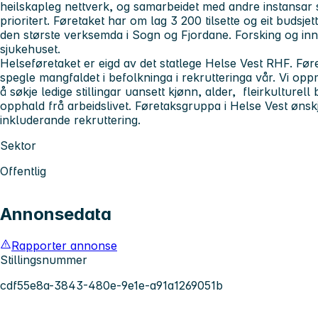
heilskapleg nettverk, og samarbeidet med andre instansa
prioritert. Føretaket har om lag 3 200 tilsette og eit budsje
den største verksemda i Sogn og Fjordane. Forsking og inn
sjukehuset.
Helseføretaket er eigd av det statlege Helse Vest RHF. Før
spegle mangfaldet i befolkninga i rekrutteringa vår. Vi oppm
å søkje ledige stillingar uansett kjønn, alder, fleirkulturel
opphald frå arbeidslivet. Føretaksgruppa i Helse Vest ønskjer
inkluderande rekruttering.
Sektor
Offentlig
Annonsedata
Rapporter annonse
Stillingsnummer
cdf55e8a-3843-480e-9e1e-a91a1269051b