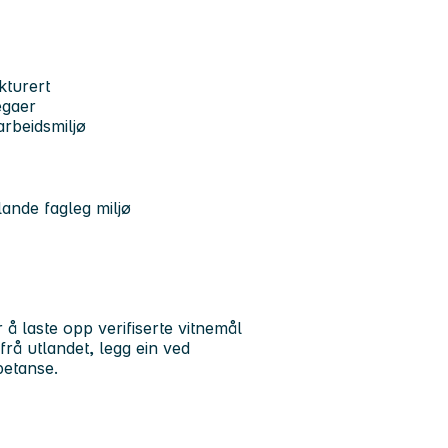
kturert
egaer
 arbeidsmiljø
lande fagleg miljø
 å laste opp verifiserte vitnemål
frå utlandet, legg ein ved
petanse.