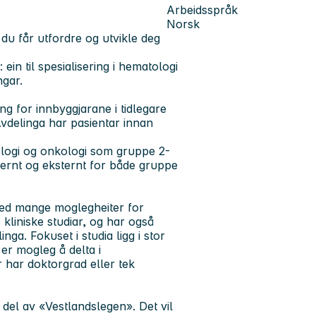
Arbeidsspråk
Norsk
r du får utfordre og utvikle deg
in til spesialisering i
hematologi
ngar.
g for innbyggjarane i tidlegare
Avdelinga har pasientar innan
ologi og onkologi som gruppe 2-
nternt og eksternt for både gruppe
 med mange moglegheiter for
e kliniske studiar, og har også
nga. Fokuset i studia ligg i stor
er mogleg å delta i
r har doktorgrad eller tek
del av «Vestlandslegen». Det vil