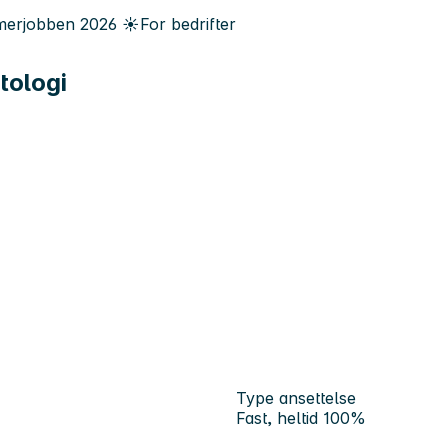
erjobben
2026
☀️
For bedrifter
tologi
Type ansettelse
Fast, heltid 100%