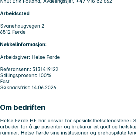
Knut Erik Folland, Avdelingssjef, +47 918 82 662
Arbeidssted
Svanehaugvegen 2
6812 Førde
Nøkkelinformasjon:
Arbeidsgiver: Helse Førde
Referansenr.: 5131419122
Stillingsprosent: 100%
Fast
Søknadsfrist: 14.06.2026
Om bedriften
Helse Førde HF har ansvar for spesialisthelsetenestene i 
arbeider for å gje pasientar og brukarar eit godt og heilsk
rammer. Helse Førde sine institusjonar og prehospitale tenes