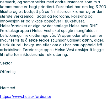
nettverk, og samarbeidet med andre instansar som m.a.
kommunane er høgt prioritert. Føretaket har om lag 3 200
tilsette og eit budsjett på ca 4 milliardar kroner og er den
største verksemda i Sogn og Fjordane. Forsking og
innovasjon er og viktige oppgåver i sjukehuset.
Helseføretaket er eigd av det statlege Helse Vest RHF.
Føretaksgruppa i Helse Vest skal spegle mangfaldet i
befolkninga i rekrutteringa vår. Vi oppmodar alle som er
kvalifiserte til å søkje ledige stillingar uansett kjønn, alder,
fleirkulturell bakgrunn eller om du har hatt opphald frå
arbeidslivet. Føretaksgruppa i Helse Vest ønskjer å leggje
til rette for inkluderande rekruttering.
Sektor
Offentlig
Nettsted
https://www.helse-forde.no/