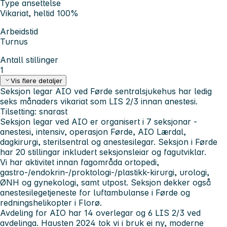
Type ansettelse
Vikariat, heltid 100%
Arbeidstid
Turnus
Antall stillinger
1
Vis flere detaljer
Seksjon legar AIO ved Førde sentralsjukehus har ledig
seks månaders vikariat som LIS 2/3 innan anestesi.
Tilsetting: snarast
Seksjon legar ved AIO er organisert i 7 seksjonar -
anestesi, intensiv, operasjon Førde, AIO Lærdal,
dagkirurgi, sterilsentral og anestesilegar. Seksjon i Førde
har 20 stillingar inkludert seksjonsleiar og fagutviklar.
Vi har aktivitet innan fagområda ortopedi,
gastro-/endokrin-/proktologi-/plastikk-kirurgi, urologi,
ØNH og gynekologi, samt utpost. Seksjon dekker også
anestesilegetjeneste for luftambulanse i Førde og
redningshelikopter i Florø.
Avdeling for AIO har 14 overlegar og 6 LIS 2/3 ved
avdelinga. Hausten 2024 tok vi i bruk ei ny, moderne