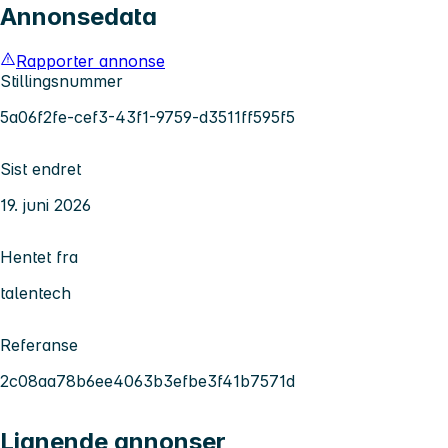
Annonsedata
Rapporter annonse
Stillingsnummer
5a06f2fe-cef3-43f1-9759-d3511ff595f5
Sist endret
19. juni 2026
Hentet fra
talentech
Referanse
2c08aa78b6ee4063b3efbe3f41b7571d
Lignende annonser