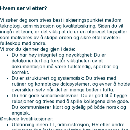
Hvem ser vi etter?
Vi søker deg som trives best i skjæringspunktet mellom
teknologi, administrasjon og kvalitetssikring. Siden du vil
inngå i et team, er det viktig at du er en utpreget lagspiller
som motiveres av å skape orden og sikre etterlevelse i
felleskap med andre.
Vi tror du kjenner deg igjen i dette:
Du har høy integritet og nøyaktighet:
Du er
detaljorientert og forstår viktigheten av at
dokumentasjon må være fullstendig, sporbar og
korrekt.
Du er strukturert og systematisk:
Du trives med
rutiner og komplekse datasystemer, og evner å holde
oversikten selv når det er mange baller i lufta.
Du har gode samarbeidsevner:
Du er god til å bygge
relasjoner og trives med å spille kollegene dine gode.
Du kommuniserer klart og tydelig på både norsk og
engelsk.
Ønskede kvalifikasjoner:
Utdanning innen IT, administrasjon, HR eller andre