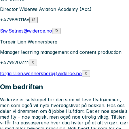
Director Widerøe Aviation Academy (Act.)
+4798901166
Siw.Selnes@wideroe.no
Torgeir Lien Wennersberg
Manager learning management and content production
+4795203111
torgeir.lien.wennersberg@wideroe.no
Om bedriften
Widerøe er selskapet for deg som vil leve flydrømmen,
men som også vil nyte hverdagslivet på bakken. Hos oss
deler vi drømmen om å jobbe i luftfart. Det er noe spesielt
med fly – noe magisk, men også noe utrolig viktig. Tilliten
vi får fra passasjerene hver dag hviler på at alt vi gjør, gjør
vi med aller høyeste presisjon. Bak hvert fly som tar av,