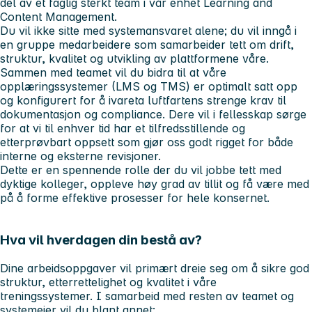
del av et faglig sterkt team i vår enhet Learning and
Content Management.
Du vil ikke sitte med systemansvaret alene; du vil inngå i
en gruppe medarbeidere som samarbeider tett om drift,
struktur, kvalitet og utvikling av plattformene våre.
Sammen med teamet vil du bidra til at våre
opplæringssystemer (LMS og TMS) er optimalt satt opp
og konfigurert for å ivareta luftfartens strenge krav til
dokumentasjon og compliance. Dere vil i fellesskap sørge
for at vi til enhver tid har et tilfredsstillende og
etterprøvbart oppsett som gjør oss godt rigget for både
interne og eksterne revisjoner.
Dette er en spennende rolle der du vil jobbe tett med
dyktige kolleger, oppleve høy grad av tillit og få være med
på å forme effektive prosesser for hele konsernet.
Hva vil hverdagen din bestå av?
Dine arbeidsoppgaver vil primært dreie seg om å sikre god
struktur, etterrettelighet og kvalitet i våre
treningssystemer. I samarbeid med resten av teamet og
systemeier vil du blant annet: