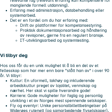
relevante fag (relevant erfaring kan kompensere for
manglende formell utdanning).
Erfaring med administrasjon, databehandling eller
systemarbeid.
Det er en fordel om du har erfaring med:
Drift av plattformer for kompetansestyring.
Praktisk dokumentasjonsarbeid og håndtering
av revisjoner, gjerne fra en regulert bransje.
IT-utviklingsarbeid og systemtesting.
Vi tilbyr deg
Hos oss får du en unik mulighet til å bli en del av et
fellesskap som har mer enn bare "stått han av" i over 90
år. Vi tilbyr:
Kultur:
En uformell, takhøy og inkluderende
arbeidskultur preget av lojalitet, vennskap og
nærhet. Her skal vi spille hverandre gode!
Karriere:
Gode muligheter for faglig og personlig
utvikling i et av Norges mest spennende selskaper.
Fly og eventyr:
Unike personalbillettbetingelser på
Widerøes rutenett (og samarbeidende flyselskaper),