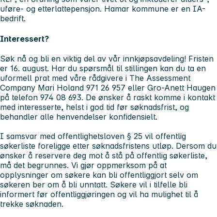
uføre- og etterlattepensjon. Hamar kommune er en IA-
bedrift.
Interessert?
Søk nå og bli en viktig del av vår innkjøpsavdeling!
Fristen
er 16. august.
Har du spørsmål til stillingen kan du ta en
uformell prat med våre rådgivere i The Assessment
Company Mari Holand 971 26 957 eller Gro-Anett Haugen
på telefon 974 08 693. De ønsker å raskt komme i kontakt
med interesserte, helst i god tid før søknadsfrist, og
behandler alle henvendelser konfidensielt.
I samsvar med offentlighetsloven § 25 vil offentlig
søkerliste foreligge etter søknadsfristens utløp. Dersom du
ønsker å reservere deg mot å stå på offentlig søkerliste,
må det begrunnes. Vi gjør oppmerksom på at
opplysninger om søkere kan bli offentliggjort selv om
søkeren ber om å bli unntatt. Søkere vil i tilfelle bli
informert før offentliggjøringen og vil ha mulighet til å
trekke søknaden.