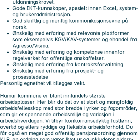
utdanningskravet.
Gode IKT-kunnskaper, spesielt innen Excel, system-
og brukeradministrasjon.
God skriftlig og muntlig kommunikasjonsevne på
norsk.
Ønskelig med erfaring med relevante plattformer
som eksempelvis KGV/KAV-systemer og ehandel fra
Agresso/Visma.
Ønskelig med erfaring og kompetanse innenfor
regelverket for offentlige anskaffelser.
Ønskelig med erfaring fra kontraktsforvaltning
Ønskelig med erfaring fra prosjekt- og
prosessledelse
Personlig egnethet vil tillegges vekt.
Hamar kommune er blant innlandets største
arbeidsplasser. Her blir du del av et stort og mangfoldig
arbeidsfellesskap med stor bredde i yrker og fagområder,
som gir et spennende arbeidsmiljø og variasjon i
arbeidshverdagen. Vi tilbyr konkurransedyktig fastlønn,
overtid og ellers ryddige og fleksible arbeidsforhold. Du
får også en meget god offentlig pensjonsordning gjennom
KLP, en ordning som varer livet ut og inkluderer alders-,