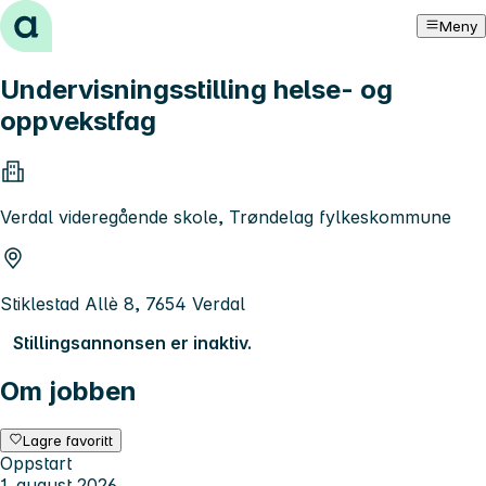
Hopp til innhold
Meny
Undervisningsstilling helse- og
oppvekstfag
Verdal videregående skole, Trøndelag fylkeskommune
Stiklestad Allè 8, 7654 Verdal
Stillingsannonsen er inaktiv.
Om jobben
Lagre favoritt
Oppstart
1. august 2026