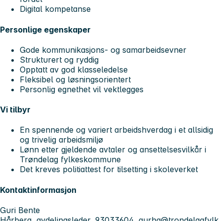
Digital kompetanse
Personlige egenskaper
Gode kommunikasjons- og samarbeidsevner
Strukturert og ryddig
Opptatt av god klasseledelse
Fleksibel og løsningsorientert
Personlig egnethet vil vektlegges
Vi tilbyr
En spennende og variert arbeidshverdag i et allsidig
og trivelig arbeidsmiljø
Lønn etter gjeldende avtaler og ansettelsesvilkår i
Trøndelag fylkeskommune
Det kreves politiattest for tilsetting i skoleverket
Kontaktinformasjon
Guri Bente
Hårberg, avdelingsleder, 93033604,
gurha@trondelagfylk