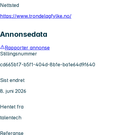
Nettsted
https://www.trondelagfylke.no/
Annonsedata
Rapporter annonse
Stillingsnummer
cd665b17-b5f1-404d-8b1e-ba1e64d9f640
Sist endret
8. juni 2026
Hentet fra
talentech
Referanse