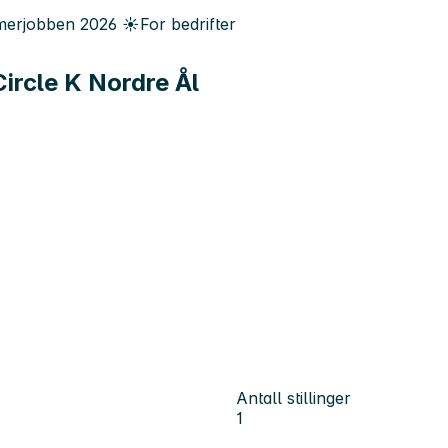
erjobben
2026
☀️
For bedrifter
Circle K Nordre Ål
Antall stillinger
1