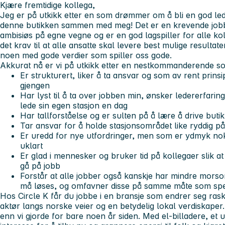
Kjære fremtidige kollega,
Jeg er på utkikk etter en som drømmer om å bli en god lede
denne butikken sammen med meg! Det er en krevende jobb,
ambisiøs på egne vegne og er en god lagspiller for alle koll
det krav til at alle ansatte skal levere best mulige resultat
noen med gode verdier som spiller oss gode.
Akkurat nå er vi på utkikk etter en nestkommanderende s
Er strukturert, liker å ta ansvar og som av rent prinsi
gjengen
Har lyst til å ta over jobben min, ønsker ledererfari
lede sin egen stasjon en dag
Har tallforståelse og er sulten på å lære å drive buti
Tar ansvar for å holde stasjonsområdet like ryddig p
Er uredd for nye utfordringer, men som er ydmyk nok
uklart
Er glad i mennesker og bruker tid på kollegaer slik at
gå på jobb
Forstår at alle jobber også kanskje har mindre mor
må løses, og omfavner disse på samme måte som sp
Hos Circle K får du jobbe i en bransje som endrer seg raskt!
aktør langs norske veier og en betydelig lokal verdiskaper. 
enn vi gjorde for bare noen år siden. Med el-billadere, et u