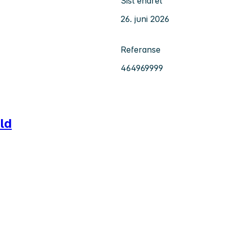
Sist endret
26. juni 2026
Referanse
464969999
old