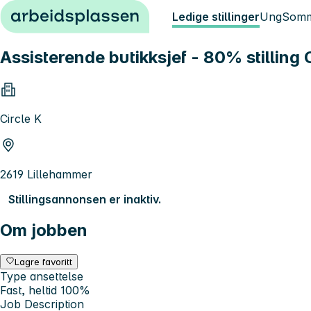
Hopp til innhold
Ledige stillinger
Ung
Somm
Assisterende butikksjef - 80% stilling 
Circle K
2619 Lillehammer
Stillingsannonsen er inaktiv.
Om jobben
Lagre favoritt
Type ansettelse
Fast, heltid 100%
Job Description