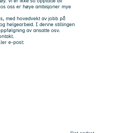
tøy. Vi er ikke så opptatte av
 Hos oss er høye ambisjoner mye
oss, med hovedvekt av jobb på
og helgearbeid. I denne stillingen
 oppfølgning av ansatte osv.
ontakt.
ller e-post: