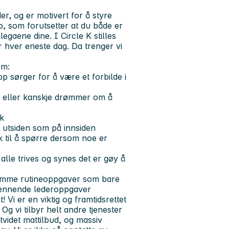
r, og er motivert for å styre
 som forutsetter at du både er
egaene dine. I Circle K stilles
er hver eneste dag. Da trenger vi
om:
pp sørger for å være et forbilde i
ng eller kanskje drømmer om å
kk
å utsiden som på innsiden
 til å spørre dersom noe er
 alle trives og synes det er gøy å
somme rutineoppgaver som bare
ennende lederoppgaver
 Vi er en viktig og framtidsrettet
Og vi tilbyr helt andre tjenester
tvidet mattilbud, og massiv