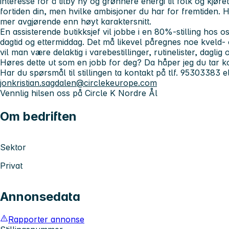
interesse for å tilby ny og grønnere energi til folk og kjøre
fortiden din, men hvilke ambisjoner du har for fremtiden.
mer avgjørende enn høyt karaktersnitt.
En assisterende butikksjef vil jobbe i en 80%-stilling hos 
dagtid og ettermiddag. Det må likevel påregnes noe kveld- 
vil man være delaktig i varebestillinger, rutinelister, daglig
Høres dette ut som en jobb for deg? Da håper jeg du tar k
Har du spørsmål til stillingen ta kontakt på tlf. 95303383 e
jonkristian.sagdalen@circlekeurope.com
Vennlig hilsen oss på Circle K Nordre Ål
Om bedriften
Sektor
Privat
Annonsedata
Rapporter annonse