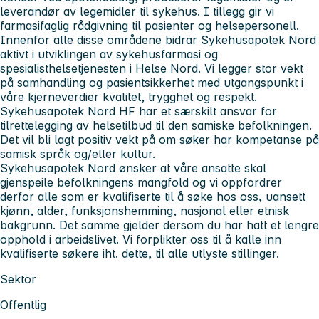
leverandør av legemidler til sykehus. I tillegg gir vi
farmasifaglig rådgivning til pasienter og helsepersonell.
Innenfor alle disse områdene bidrar Sykehusapotek Nord
aktivt i utviklingen av sykehusfarmasi og
spesialisthelsetjenesten i Helse Nord. Vi legger stor vekt
på samhandling og pasientsikkerhet med utgangspunkt i
våre kjerneverdier kvalitet, trygghet og respekt.
Sykehusapotek Nord HF har et særskilt ansvar for
tilrettelegging av helsetilbud til den samiske befolkningen.
Det vil bli lagt positiv vekt på om søker har kompetanse på
samisk språk og/eller kultur.
Sykehusapotek Nord ønsker at våre ansatte skal
gjenspeile befolkningens mangfold og vi oppfordrer
derfor alle som er kvalifiserte til å søke hos oss, uansett
kjønn, alder, funksjonshemming, nasjonal eller etnisk
bakgrunn. Det samme gjelder dersom du har hatt et lengre
opphold i arbeidslivet. Vi forplikter oss til å kalle inn
kvalifiserte søkere iht. dette, til alle utlyste stillinger.
Sektor
Offentlig