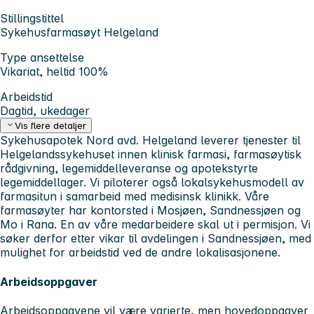
Stillingstittel
Sykehusfarmasøyt Helgeland
Type ansettelse
Vikariat, heltid 100%
Arbeidstid
Dagtid, ukedager
Vis flere detaljer
Sykehusapotek Nord avd. Helgeland leverer tjenester til
Helgelandssykehuset innen klinisk farmasi, farmasøytisk
rådgivning, legemiddelleveranse og apotekstyrte
legemiddellager. Vi piloterer også lokalsykehusmodell av
farmasitun i samarbeid med medisinsk klinikk. Våre
farmasøyter har kontorsted i Mosjøen, Sandnessjøen og
Mo i Rana. En av våre medarbeidere skal ut i permisjon. Vi
søker derfor etter vikar til avdelingen i Sandnessjøen, med
mulighet for arbeidstid ved de andre lokalisasjonene.
Arbeidsoppgaver
Arbeidsoppgavene vil være varierte, men hovedoppgaver