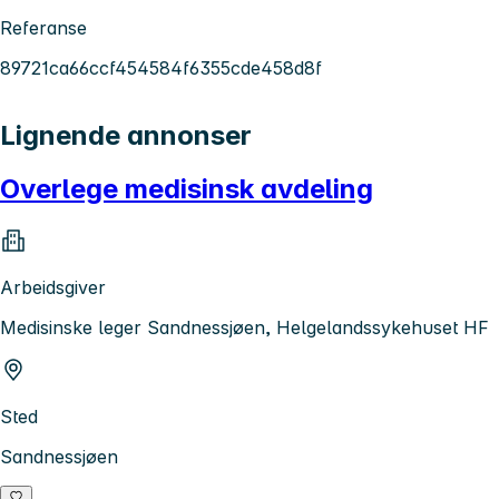
Referanse
89721ca66ccf454584f6355cde458d8f
Lignende annonser
Overlege medisinsk avdeling
Arbeidsgiver
Medisinske leger Sandnessjøen, Helgelandssykehuset HF
Sted
Sandnessjøen