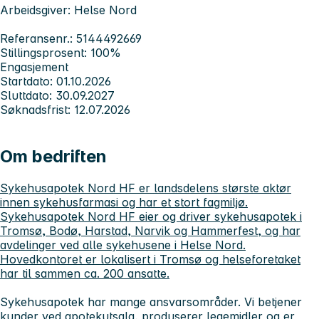
Arbeidsgiver: Helse Nord
Referansenr.: 5144492669
Stillingsprosent: 100%
Engasjement
Startdato: 01.10.2026
Sluttdato: 30.09.2027
Søknadsfrist: 12.07.2026
Om bedriften
Sykehusapotek Nord HF er landsdelens største aktør
innen sykehusfarmasi og har et stort fagmiljø.
Sykehusapotek Nord HF eier og driver sykehusapotek i
Tromsø, Bodø, Harstad, Narvik og Hammerfest, og har
avdelinger ved alle sykehusene i Helse Nord.
Hovedkontoret er lokalisert i Tromsø og helseforetaket
har til sammen ca. 200 ansatte.
Sykehusapotek har mange ansvarsområder. Vi betjener
kunder ved apotekutsalg, produserer legemidler og er